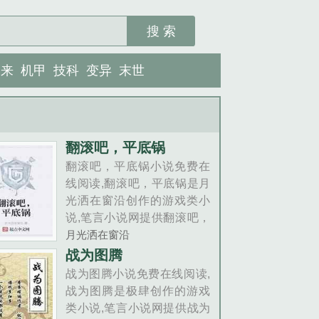
搜 索
未来
机甲
技科
变异
末世
翻滚吧，平底锅
翻滚吧，平底锅小说免费在
线阅读,翻滚吧，平底锅是月
光洒在窗沿创作的游戏类小
说,笔言小说网提供翻滚吧，
平底锅部分章节免费在线阅
月光洒在窗沿
读,此外还提供翻滚吧，平底
战为图腾
锅全本在线阅读....
战为图腾小说免费在线阅读,
战为图腾是极肆创作的游戏
类小说,笔言小说网提供战为