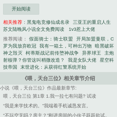
开始阅读
相关推荐
：
黑鬼电竞修仙成名录
三亚王的重启人生
苏文陆晚风小说全文免费阅读
1v3惹上大佬
推荐阅读：
假面骑士：骑士联盟
开局加盟曼联，C
罗为我放弃欧冠
我有一箱土，可种出万物
暗黑破坏
神之毁灭
柯蒂斯战记前传堕神战争
异界球王
主炮
射核弹？你管这叫稍微改造？
我是女队大佬
星空科
技帝国
末世进化：从获得红警系统开始
《喂，天台三位》相关章节介绍
小说《喂，天台三位》作品最新章节:
喂，天台三位 第1章 1.我一拉七有问题? 试读
“我是来学技术的。”我端着手机诚恳发言。
“不玩空无吗？房主？”刚进房间的小伙子跃跃欲试。