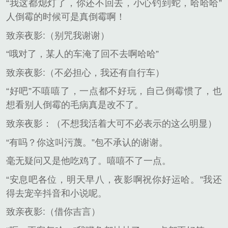
“我这都熄灯了，你还不回去，小心钓到蛇，哈哈哈”
人倒霉的时候可是真倒霉啊！
致亲夜影:（别咒我谢谢）
“哦对了，某人的车淹了回不去啊哈哈”
致亲夜影:（不必担心，我还有自行车）
“好吧”不嘻嘻了，一点都不好玩，自己倒霉惯了，也
想看别人倒霉的毛病真是改不了。
致亲夜影：（不想我活着大可不必表示的这么明显）
“有吗？你这叫污蔑。”包不承认的谢谢。
毫无疑问又是他吃鸡了。嘻嘻不了一点。
“安息吧各位，明天早八，夜影啊祝你好运哈。”我还
得去宠辛抖音和小说呢。
致亲夜影:（借你吉言）