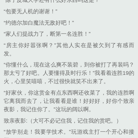
“除了皮城大学还有什么好东西吗这是？”
“包要无人机的谢谢！”
“约德尔加白魔法无敌好吧！”
“家人们提战力了，断第一名连胜！”
“房主你好嚣张啊？”其他人实在是被欠到了有感而
发。
“你懂什么，现在这么爽不装碧，到你被打了再装吗？
那太亏了好吧。人要懂得及时行乐！”我看着连胜19的
火，心里笑嘻嘻，不过很快就笑不出来了。
“好家伙，你这赏金有点东西啊还收菜了，我的连胜啊
它离我而去了，让我看看是谁！好好好，好你个致亲
夜影，我记住你了。”这玩的阔以啊。
致亲夜影:（大可不必记住我，记住我的赏吧。）
“放学别走！我要学技术。”玩游戏主打一个开心和接