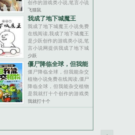
读....
创作的游戏类小说,笔言小说
网提供全民修仙游戏：开局
飞猫鼠
一个亿部分章节免费在线阅
我成了地下城魔王
读,此外还提供全民修仙游
我成了地下城魔王小说免费
戏：开局一个亿全本在线阅
在线阅读,我成了地下城魔王
读....
是少跃创作的游戏类小说,笔
言小说网提供我成了地下城
魔王部分章节免费在线阅读,
少跃
此外还提供我成了地下城魔
僵尸降临全球，但我能
杂交植物
王全本在线阅读....
僵尸降临全球，但我能杂交
植物小说免费在线阅读,僵尸
降临全球，但我能杂交植物
是我就打十个创作的游戏类
小说,笔言小说网提供僵尸降
我就打十个
临全球，但我能杂交植物部
分章节免费在线阅读,此外还
提供僵尸降临全球，但我能
杂交植物最新章节在线阅