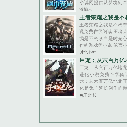
小说网提供从梦境副
部分章节免费在线阅读
游仙人
还提供从梦境副本开
王者荣耀之我是不
白
在线阅读....
王者荣耀之我是不朽
说免费在线阅读,王者
我是不朽李白是时光
作的游戏类小说,笔言
提供王者荣耀之我是
时光心神
白部分章节免费在线阅
巨龙：从六百万亿
开始进化
外还提供王者荣耀之
巨龙：从六百万亿地
朽李白全本在线阅读....
进化小说免费在线阅
龙：从六百万亿地龙
化是兔子道长创作的
小说,笔言小说网提供
兔子道长
从六百万亿地龙开始
分章节免费在线阅读,
提供巨龙：从六百万
开始进化最新章节在