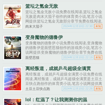
篮坛之氪金无敌
篮坛之氪金无敌小说免费在线阅读,篮坛之氪金
无敌是肉末大茄子创作的体育类小说,笔言小说
网提供篮坛之氪金无敌部分章节免费在线阅读,
此外还提供篮坛之氪金无敌全本在线阅读....
肉末大茄子
2024年12月10日 22:30
未知
变身魔物的德鲁伊
变身魔物的德鲁伊小说免费在线阅读,变身魔物
的德鲁伊是面壁思猫创作的游戏类小说,笔言小
说网提供变身魔物的德鲁伊部分章节免费在线
阅读,此外还提供变身魔物的德鲁伊全本在线阅
面壁思猫
2024年12月10日 22:19
未知
读....
离经叛道，成就乒乓超级全满贯
离经叛道，成就乒乓超级全满贯小说免费在线
阅读,离经叛道，成就乒乓超级全满贯是土豆土
豆快点跑创作的体育类小说,笔言小说网提供离
经叛道，成就乒乓超级全满贯部分章节免费在
土豆土豆快点跑
2024年12月10日 22:26
未知
线阅读,此外还提供离经叛道，成就乒乓超级全
满贯最新章节在线阅读....
lol：红温了？让我测测你的温