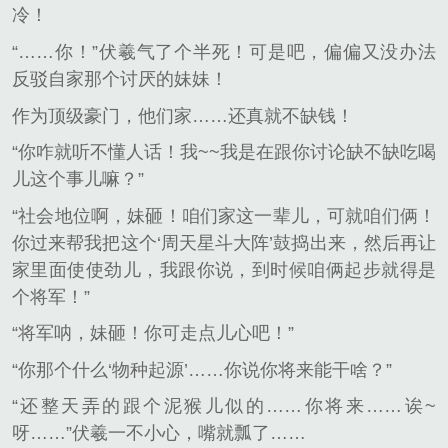
冷！
“……你！”伏羲气了个半死！可是吧，偏偏又没办法
反驳自家那个讨厌的妹妹！
作为顶级豪门，他们家……还真就不缺钱！
“你咋就听不懂人话！我~~我是在跟你讨论缺不缺吃喝
儿这个事儿嘛？”
“社会地位啊，妹砸！咱们家这一辈儿，可就咱们俩！
你过来帮我把这个‘周天星斗大阵’鼓捣出来，然后再让
家里面使使劲儿，我跟你说，到时候咱俩起步就得是
个将军！”
“将军呐，妹砸！你可走点儿心吧！”
“你那个什么‘物种起源’……你说你将来能干啥？”
“还整天弄的跟个泥猴儿似的……你将来……诶~
呀……”伏羲一不小心，嘴就瓢了……