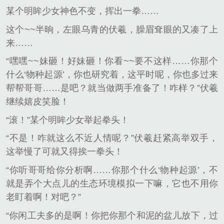
某个明眸少女神色不变，挥出一拳……
这个~~半晌，左眼乌青的伏羲，臊眉耷眼的又凑了上
来……
“嘿嘿~~妹砸！好妹砸！你看~~要不这样……你那个
什么‘物种起源’，你也研究着，这平时呢，你也多过来
帮帮哥哥……是吧？就当做两手准备了！咋样？”伏羲
继续嬉皮笑脸！
“滚！”某个明眸少女举起拳头！
“不是！咋就这么不近人情呢？”伏羲赶紧高举双手，
这举慢了可就又得挨一拳头！
“你听哥哥给你分析啊……你那个什么‘物种起源’，不
就是弄个大点儿的生态环境模拟一下嘛，它也不用你
老盯着啊！对吧？”
“你闲工夫多的是啊！你把你那个和泥的盆儿放下，过