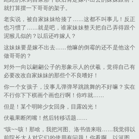
就打算摆一下哥哥的架子。
老实说，被自家妹妹给揍了……这都不叫事儿！反正
也习惯了……就是吧，谁家妹妹整天把自己弄得跟个
泥猴儿似的？以后还咋嫁人？
这妹妹要是嫁不出去……他嘛的倒霉的还不是他这个
做哥哥的？
对外一向以翩翩公子的形象示人的伏羲，觉得自己有
必要改改自家妹妹的那些个不良嗜好！
你一个女孩子，没事儿弹弹琴跳跳舞的不好嘛？实在
不行你下下棋画个画也行啊！你咋就……
但是！某个明眸少女回身，目露凶光！
伏羲果断闭嘴！然后转移话题……
“咳~~咳！那啥，我把河图、洛书借来啦……我觉得以
前院长大人对它们的使用有问题！你看啊，以河图、