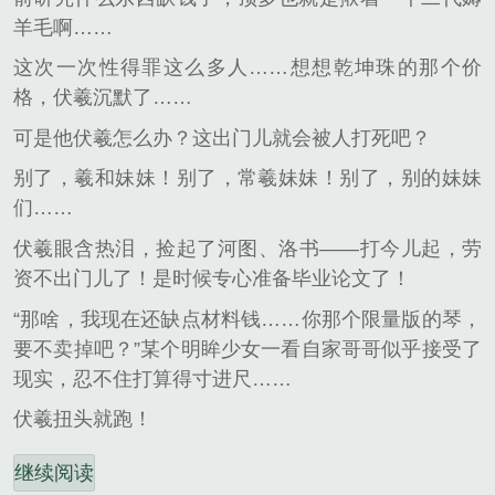
羊毛啊……
这次一次性得罪这么多人……想想乾坤珠的那个价
格，伏羲沉默了……
可是他伏羲怎么办？这出门儿就会被人打死吧？
别了，羲和妹妹！别了，常羲妹妹！别了，别的妹妹
们……
伏羲眼含热泪，捡起了河图、洛书——打今儿起，劳
资不出门儿了！是时候专心准备毕业论文了！
“那啥，我现在还缺点材料钱……你那个限量版的琴，
要不卖掉吧？”某个明眸少女一看自家哥哥似乎接受了
现实，忍不住打算得寸进尺……
伏羲扭头就跑！
继续阅读