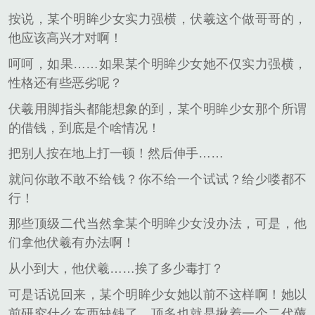
按说，某个明眸少女实力强横，伏羲这个做哥哥的，
他应该高兴才对啊！
呵呵，如果……如果某个明眸少女她不仅实力强横，
性格还有些恶劣呢？
伏羲用脚指头都能想象的到，某个明眸少女那个所谓
的借钱，到底是个啥情况！
把别人按在地上打一顿！然后伸手……
就问你敢不敢不给钱？你不给一个试试？给少喽都不
行！
那些顶级二代当然拿某个明眸少女没办法，可是，他
们拿他伏羲有办法啊！
从小到大，他伏羲……挨了多少毒打？
可是话说回来，某个明眸少女她以前不这样啊！她以
前研究什么东西缺钱了，顶多也就是揪着一个二代薅