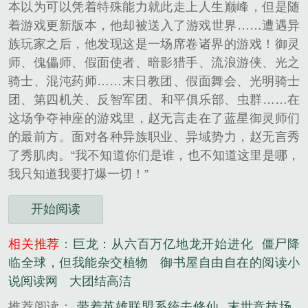
本以为可以凭着特殊能力就此走上人生巅峰，但是随
着游戏更新版本，他却被送入了游戏世界……遭遇异
族玩家之后，他发现这是一场席卷诸界的游戏！御灵
师、傀儡师、假面使者、暗影猎手、流浪游侠、光之
骑士、混沌药师……末日教团、假面舞会、光明骑士
团、第四机关、反智军团、和平俱乐部、虫群……在
这场争夺神座的游戏里，赵无言走在了蓝星御灵师们
的最前方。面对各种异族职业、异域势力，赵无言秀
了秀肌肉。“我不知道你们是谁，也不知道这里是哪，
我只知道我要打爆一切！”
开始阅读
相关推荐
：
巨龙：从六百万亿地龙开始进化
僵尸降
临全球，但我能杂交植物
御书屋自由自在的阅读小
说阅读网
大团结高洁
推荐阅读：
带着英雄联盟系统去修仙
末世竞技场