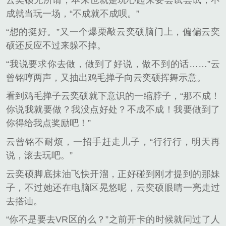
成就当玩一场，“不成就不成呗。”
“想的挺好。”又一个爆栗敲云奕硕脑门上，偏偏云奕
硕还反应不过来躲不掉。
“我说要求你去做，做到了好说，做不到的话……”云
曾铭哼两声，又抽出鸡毛掸子向云奕硕挥舞示意。
看到鸡毛掸子云奕硕就下意识的一缩脖子，“那不成！
你说我就要做？我没点好处？不成不成！我要做到了
你得给我点奖励吧！”
云曾铭不耐烦，一招手赶走儿子，“行行行，明天再
说，滚去玩吧。”
云奕硕脚底抹油飞快开溜，正好碰到刚才提到的那妹
子，不过她还在电脑区晃悠呢，云奕硕眼睛一亮走过
去搭讪。
“你不是要去VR区的么？”之前开卡的时候就问过了人