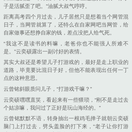
子是活腻歪了吧。”油腻大叔气哼哼。
距离高考四个月过去，儿子居然只是想着当个网管混
日子，当网管就算了，还特么在自家网吧当网管，给
自家做事还想挣自家的钱，差点没把人给气死。
“我这不是读书的料嘛，老爸你也不能强人所难不
是。”云奕硕露出一副讨好的表情。
其实大叔还是希望儿子打游戏的，最好是走上职业的
道路，毕竟要比混日子好，但他不能表现出任何一丁
点的这种意思。
云曾铭斜眼质问儿子，“打游戏干嘛？”
云奕硕嘿嘿直笑，看起来有一些猥琐，“刚不是走过去
个姑凉嘛，我问过了正好是玩山海经的。”
云曾铭默默不语，转身抽出一根鸡毛掸子就朝云奕硕
脑门上打过去，劈头盖脸的打下来，“老子让你打游