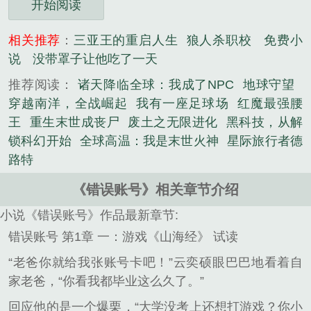
开始阅读
相关推荐
：
三亚王的重启人生
狼人杀职校
免费小
说
没带罩子让他吃了一天
推荐阅读：
诸天降临全球：我成了NPC
地球守望
穿越南洋，全战崛起
我有一座足球场
红魔最强腰
王
重生末世成丧尸
废土之无限进化
黑科技，从解
锁科幻开始
全球高温：我是末世火神
星际旅行者德
路特
《错误账号》相关章节介绍
小说《错误账号》作品最新章节:
错误账号 第1章 一：游戏《山海经》 试读
“老爸你就给我张账号卡吧！”云奕硕眼巴巴地看着自
家老爸，“你看我都毕业这么久了。”
回应他的是一个爆栗，“大学没考上还想打游戏？你小