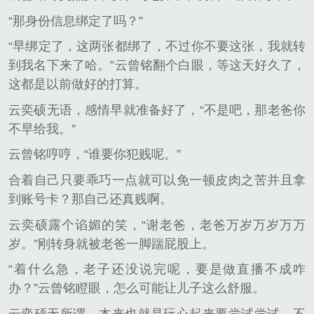
“那身份信息绑定了吗？”
“早绑定了，这两张都绑了，不过你不要这张，我就转
到我名下来了哈。”云曾铭翻个白眼，等这天好久了，
这都是以前做好的打算。
云奕硕无语，感情早就准备好了，“不是吧，那老爸你
不早给我。”
云曾铭哼哼，“谁要你犯贱呢。”
合着自己只要乖巧一点就可以免一顿皮肉之苦并且拿
到账号卡？那自己还真贱啊。
云奕硕露个谄媚的笑，“谢老爸，老爸万岁万岁万万
岁。”刚转身就被老爸一脚踹屁股上。
“着什么急，老子还没说完呢，要是做直播不成咋
办？”云曾铭瞪眼，怎么可能让儿子这么舒服。
云奕硕无所谓，本来也就是玩心起来要尝试尝试，不