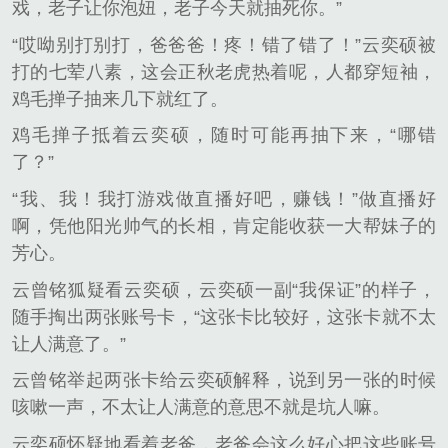
戏，老子让你泡妞，老子今天就抽死你。”
“哎呦别打别打，爸爸爸！疼！错了错了！”云奕硕被
打的七荤八素，这会正秋老虎热着呢，人都穿短袖，
鸡毛掸子抽来几下就红了。
鸡毛掸子抵着云奕硕，随时可能再抽下来，“哪错
了？”
“我、我！我打游戏做直播好吧，赚钱！”做直播好
啊，凭他阳光帅气的长相，肯定能收获一大帮妹子的
芳心。
云曾铭狐疑看云奕硕，云奕硕一副“我保证”的样子，
随手掏出两张账号卡，“这张卡比较好，这张卡就不太
让人满意了。”
云曾铭举起两张卡给云奕硕解释，说到另一张的时候
咳嗽一声，不太让人满意的意思不就是坑人嘛。
云奕硕怀疑地看着老爸，老爸会这么好心把这些账号