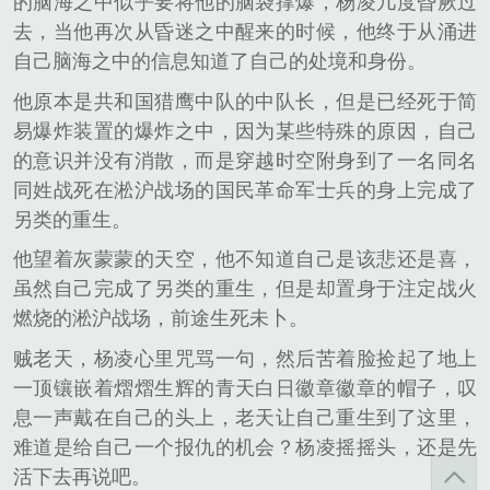
的脑海之中似乎要将他的脑袋撑爆，杨凌几度昏厥过
去，当他再次从昏迷之中醒来的时候，他终于从涌进
自己脑海之中的信息知道了自己的处境和身份。
他原本是共和国猎鹰中队的中队长，但是已经死于简
易爆炸装置的爆炸之中，因为某些特殊的原因，自己
的意识并没有消散，而是穿越时空附身到了一名同名
同姓战死在淞沪战场的国民革命军士兵的身上完成了
另类的重生。
他望着灰蒙蒙的天空，他不知道自己是该悲还是喜，
虽然自己完成了另类的重生，但是却置身于注定战火
燃烧的淞沪战场，前途生死未卜。
贼老天，杨凌心里咒骂一句，然后苦着脸捡起了地上
一顶镶嵌着熠熠生辉的青天白日徽章徽章的帽子，叹
息一声戴在自己的头上，老天让自己重生到了这里，
难道是给自己一个报仇的机会？杨凌摇摇头，还是先
活下去再说吧。