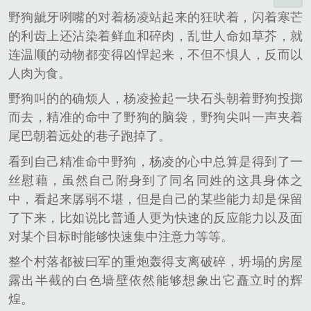
野狗龇牙咧嘴的对着杨凌站起来的狂吠着，闪着寒芒
的利齿上还沾染着鲜血和碎肉，乱世人命如草芥，就
连温顺的动物都变得凶悍起来，不但不惧人，反而以
人肉为食。
野狗叫的的确烦人，杨凌捡起一块石头朝着野狗投掷
而去，精准的命中了野狗的脑袋，野狗尖叫一声夹着
尾巴朝着远处的巷子跑掉了。
看到自己精准命中野狗，杨凌的心中总算是得到了一
丝慰藉，虽然自己附身到了同名同姓的这具身体之
中，看起来孱弱不堪，但是自己的某些能力却是保留
了下来，比如说比普通人更为快速的反应能力以及面
对某个目标时能够快速集中注意力等等。
整个村落都被曰军的重炮轰得支离破碎，坍塌的房屋
露出半截的白色墙壁依然能够想象出它矗立时的辉
煌。