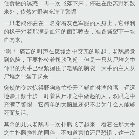
住食物的诱惑，再一次飞落下来，停驻在距离野狗数
米外，依然对野狗充满了警惕。
一只老鸹停驻在一名穿着灰色军服的人身上，它锋利
的椽子对着那满是血污的面部啄去，准备撕裂下一块
血肉来。
“啊！”痛苦的叫声在废墟之中突兀的响起，老鸹感觉
到危险，正要扑棱着翅膀飞起，但是一只从尸堆之中
伸出的大手已经紧握住了老鸹的脑袋，大手的主人从
尸堆之中坐了起来。
突然的变故惊得野狗急忙松开了鲜血淋漓的嘴，远远
地躲开数十步，盯着从尸堆之中做起的人，双眼之中
充满了警惕，它简单的大脑里还想不出为什么人能够
死而复活。
其余的几只老鸹再一次扑腾飞了起来，看着在那大手
之中扑腾挣扎的同伴，不知道害怕还是恐惧，这一次