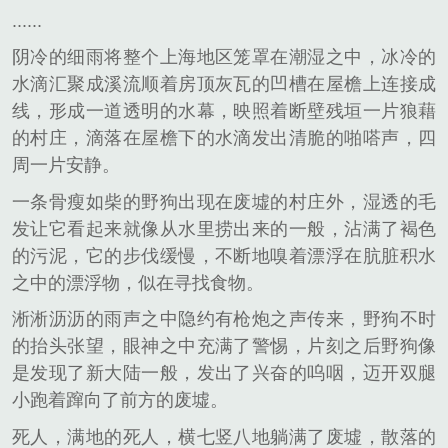
......
阴冷的细雨将整个上海地区笼罩在潮湿之中，冰冷的
水滴汇聚成溪流顺着房顶灰瓦的凹槽在屋檐上连接成
线，形成一道透明的水幕，映照着断壁残垣一片狼藉
的村庄，滴落在屋檐下的水滴发出清脆的啪嗒声，四
周一片安静。
一条骨瘦如柴的野狗出现在废墟的村庄外，湿透的毛
发让它看起来就像从水里捞出来的一般，沾满了褐色
的污泥，它的步伐缓慢，不断地嗅着漂浮在肮脏积水
之中的漂浮物，似在寻找食物。
淅淅沥沥的雨声之中隐约有枪炮之声传来，野狗不时
的抬头张望，眼神之中充满了警惕，片刻之后野狗像
是发现了新大陆一般，发出了兴奋的呜咽，迈开双腿
小跑着蹿向了前方的废墟。
死人，满地的死人，横七竖八地躺满了废墟，散落的