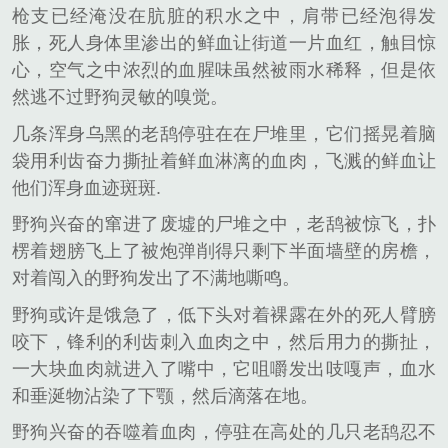
枪支已经淹没在肮脏的积水之中，肩带已经泡得发
胀，死人身体里渗出的鲜血让街道一片血红，触目惊
心，空气之中浓烈的血腥味虽然被雨水稀释，但是依
然逃不过野狗灵敏的嗅觉。
几条浑身乌黑的老鸹停驻在在尸堆里，它们摇晃着脑
袋用利齿奋力撕扯着鲜血淋漓的血肉，飞溅的鲜血让
他们浑身血迹斑斑.
野狗兴奋的窜进了废墟的尸堆之中，老鸹被惊飞，扑
楞着翅膀飞上了被炮弹削得只剩下半面墙壁的房檐，
对着闯入的野狗发出了不满地嘶鸣。
野狗或许是饿急了，低下头对着裸露在外的死人臂膀
咬下，锋利的利齿刺入血肉之中，然后用力的撕扯，
一大块血肉就进入了嘴中，它咀嚼发出吱嘎声，血水
和垂涎物沾染了下颚，然后滴落在地。
野狗兴奋的吞噬着血肉，停驻在高处的几只老鸹忍不