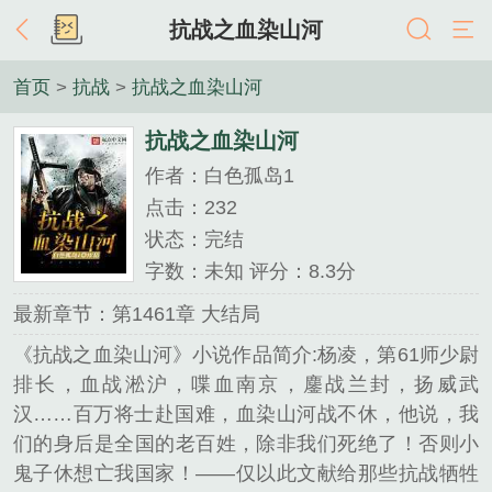
抗战之血染山河
首页
>
抗战
>
抗战之血染山河
抗战之血染山河
作者：白色孤岛1
点击：232
状态：完结
字数：未知 评分：8.3分
最新章节：第1461章 大结局
《抗战之血染山河》小说作品简介:杨凌，第61师少尉
排长，血战淞沪，喋血南京，鏖战兰封，扬威武
汉……百万将士赴国难，血染山河战不休，他说，我
们的身后是全国的老百姓，除非我们死绝了！否则小
鬼子休想亡我国家！——仅以此文献给那些抗战牺牲