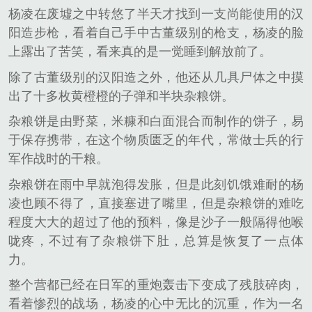
杨凌在废墟之中转悠了半天才找到一支尚能使用的汉
阳造步枪，看着自己手中古董级别的枪支，杨凌的脸
上露出了苦笑，看来真的是一觉睡到解放前了。
除了古董级别的汉阳造之外，他还从几具尸体之中摸
出了十多枚黄橙橙的子弹和半块杂粮饼。
杂粮饼是由野菜，米糠和白面混合而制作的饼子，易
于保存携带，在这个物质匮乏的年代，常做士兵的行
军作战时的干粮。
杂粮饼在雨中早就泡得发胀，但是此刻饥饿难耐的杨
凌也顾不得了，直接塞进了嘴里，但是杂粮饼的难吃
程度大大的超过了他的预料，像是沙子一般隔得他喉
咙疼，不过有了杂粮饼下肚，总算是恢复了一点体
力。
整个营都已经在日军的重炮轰击下变成了残肢碎肉，
看着惨烈的战场，杨凌的心中无比的沉重，作为一名