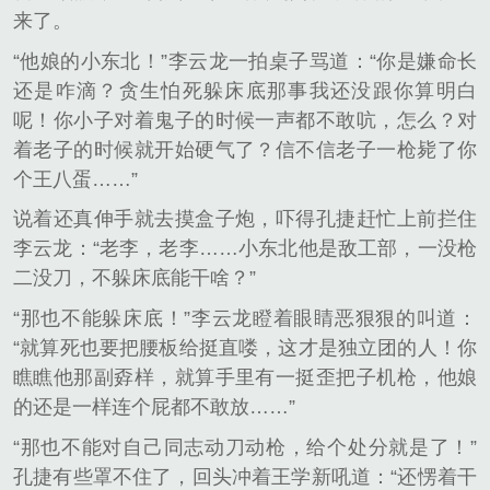
来了。
“他娘的小东北！”李云龙一拍桌子骂道：“你是嫌命长
还是咋滴？贪生怕死躲床底那事我还没跟你算明白
呢！你小子对着鬼子的时候一声都不敢吭，怎么？对
着老子的时候就开始硬气了？信不信老子一枪毙了你
个王八蛋……”
说着还真伸手就去摸盒子炮，吓得孔捷赶忙上前拦住
李云龙：“老李，老李……小东北他是敌工部，一没枪
二没刀，不躲床底能干啥？”
“那也不能躲床底！”李云龙瞪着眼睛恶狠狠的叫道：
“就算死也要把腰板给挺直喽，这才是独立团的人！你
瞧瞧他那副孬样，就算手里有一挺歪把子机枪，他娘
的还是一样连个屁都不敢放……”
“那也不能对自己同志动刀动枪，给个处分就是了！”
孔捷有些罩不住了，回头冲着王学新吼道：“还愣着干