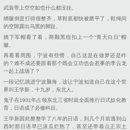
武装带上空空如也什么都没挂。
绑腿倒是打得很整齐，草鞋底都快被磨平了，鞋绳间
的空隙露出乌黑的脚趾。
摘下军帽看了看，两颗黑纽扣上一个“青天白日”帽
徽。
再看看周围，宁波有些懵，自己这是在做梦还是咋
的？难不成还要跟着那个既会立功也会惹事的李云龙
一起上战场了？
一段记忆跳进宁波脑海，这让宁波知道自己在这个世
界叫王学新，十九岁，东北人。
鬼子在1931年占领东北三省时就全面推行日式奴化教
育，日语成了必修科目。
王学新因此整整学了八年的日语，到几个月前逃到山
西时那日语早已滚瓜烂熟了，甚至还带着点正宗土