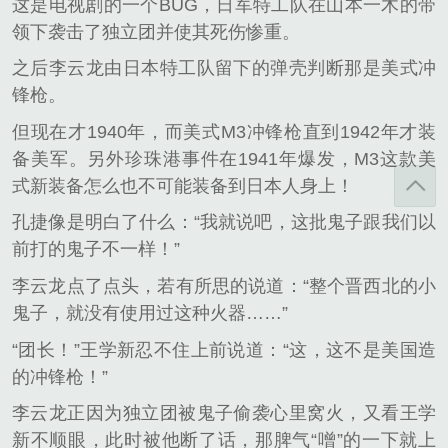
这是电视剧的一个BUG，日军特工队在山本一木的带
领下袭击了独立团并使其死伤惨重。
之后李云龙由日本特工队留下的弹壳判断那是美式冲
锋枪。
但现在才1940年，而美式M3冲锋枪直到1942年才装
备美军。另外珍珠港事件在1941年爆发，M3这款美
式新装备怎么也不可能装备到日本人身上！
孔捷像是明白了什么：“我就说吧，这批鬼子跟我们以
前打的鬼子不一样！”
李云龙点了点头，若有所思的说道：“整个晋西北的小
鬼子，就没有使用过这种火器……”
“团长！”王学新忍不住上前说道：“这，这不是美国造
的冲锋枪！”
李云龙正因为独立团被鬼子偷袭心里窝火，又看王学
新不顺眼，此时被他断了话，那脾气“噌”的一下就上