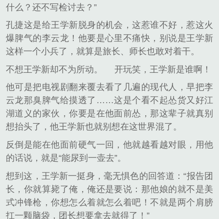
什么？还不写检讨去？”
孔捷这是给王学新脱身的机会，这惹谁不好，惹这火
爆脾气的李云龙！他要是心里不痛快，别说是王学新
这样一个小兵了，就算是旅长、师长也敢对着干。
不想王学新却不为所动。
开玩笑，王学新是谁啊！
他可是把电视剧翻来覆去看了几遍的现代人，早把李
云龙那臭脾气给摸透了……这是个看不起怂货又好江
湖道义的家伙，你要是在他面前怂，那这辈子就真别
想抬头了，他王学新也就别想在这世界混了。
反倒是能在他面前硬气一回，他就越看越对眼，用他
的话说，就是“能尿到一壶去”。
想到这，王学新一挺身，毫无惧色的回答道：“报告团
长，你就算毙了俺，俺还是要说：那他娘的就不是美
式冲锋枪，你想怎么着就怎么着吧！不就是两个肩膀
扛一颗脑袋，团长想要拿去就得了！”