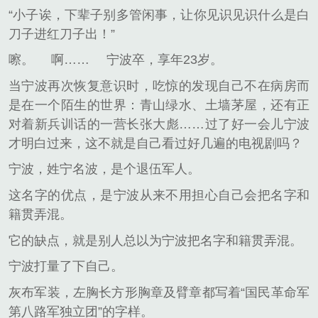
“小子诶，下辈子别多管闲事，让你见识见识什么是白
刀子进红刀子出！”
嚓。
啊……
宁波卒，享年23岁。
当宁波再次恢复意识时，吃惊的发现自己不在病房而
是在一个陌生的世界：青山绿水、土墙茅屋，还有正
对着新兵训话的一营长张大彪……过了好一会儿宁波
才明白过来，这不就是自己看过好几遍的电视剧吗？
宁波，姓宁名波，是个退伍军人。
这名字的优点，是宁波从来不用担心自己会把名字和
籍贯弄混。
它的缺点，就是别人总以为宁波把名字和籍贯弄混。
宁波打量了下自己。
灰布军装，左胸长方形胸章及臂章都写着“国民革命军
第八路军独立团”的字样。