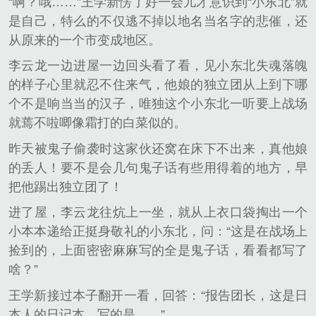
“啊？哦……”王学新愣了好一会儿才意识到“小东北”就
是自己，特么的不仅逃不掉以地名当名字的悲催，还
从原来的一个市变成地区。
李云龙一边进屋一边回头看了看，见小东北失魂落魄
的样子心里就忍不住来气，他娘的独立团从上到下哪
个不是响当当的汉子，唯独这个小东北一听要上战场
就蔫不啦唧像霜打的白菜似的。
昨天被鬼子偷袭时这家伙还窝在床下不出来，真他娘
的丢人！要不是会几句鬼子话有些用得着的地方，早
把他踢出独立团了！
进了屋，李云龙往炕上一坐，就从上衣口袋掏出一个
小本本递给正挺身敬礼的小东北，问：“这是在战场上
捡到的，上面密密麻麻写的全是鬼子话，看看都写了
啥？”
王学新接过本子翻开一看，回答：“报告团长，这是日
本人的日记本，写的是……”