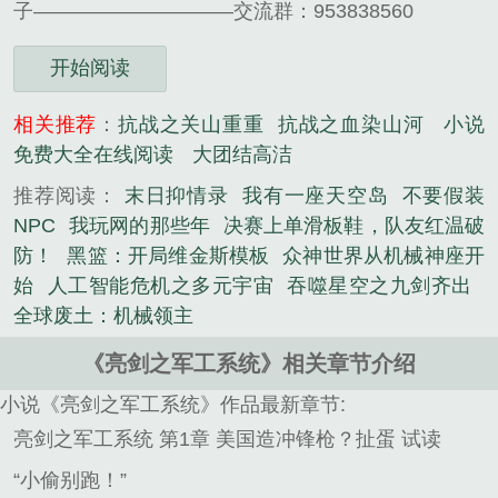
子——————————交流群：953838560
开始阅读
相关推荐
：
抗战之关山重重
抗战之血染山河
小说
免费大全在线阅读
大团结高洁
推荐阅读：
末日抑情录
我有一座天空岛
不要假装
NPC
我玩网的那些年
决赛上单滑板鞋，队友红温破
防！
黑篮：开局维金斯模板
众神世界从机械神座开
始
人工智能危机之多元宇宙
吞噬星空之九剑齐出
全球废土：机械领主
《亮剑之军工系统》相关章节介绍
小说《亮剑之军工系统》作品最新章节:
亮剑之军工系统 第1章 美国造冲锋枪？扯蛋 试读
“小偷别跑！”