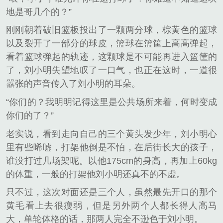
地是哥几个的？”
刚刚朝着破旧篮板投出了一颗两分球，棕黄色的篮球
以及裂开了一部分的球皮，篮球在篮筐上高高弹起，
看着篮球弹起的轨迹，这颗球是不可能再进入篮筐的
了，刘小明失望地叹了一口气，也正在这时，一道很
嚣张的声音传入了刘小明的耳朵。
“你们的？我明明记得这里是公共场所来着，何时变成
你们的了？”
老实说，看到走向自己的三个黄头发少年，刘小明心
里有些唏嘘，打架他倒是不怕，在后街长大的孩子，
谁没打过几场架呢。以他175cm的身高，再加上60kg
的体重，一般的打架他刘小明还真不的不虚。
只不过，这次对面还是三个人，虽然最先开口的那个
黄毛看上去很瘦弱，但是另外两个人都长得人高马
大，单轮体格的话，那两人完全不逊色于刘小明。