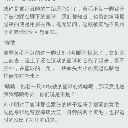
或许是被那丑陋的中跆恶心到了，黄毛不良一脚踢开
了被他踩在脚下的篮球，我们都知道，劣质的篮球最
忌讳的便是用脚去踢，毫无疑问，这颗被黄毛不良踢
开的篮球命运可想而知。
“你敢！”
瘦弱黄毛不良的这一脚让刘小明瞬间愤怒了，立刻跑
上前去，追上了还在滚动的篮球将它抱了起来，毫不
意外，在篮球的一角，一块拳头大小的突起似脓包一
样倒扣在篮球上。
“啧啧，抱着一只20块钱的篮球心疼啥呢，那玩意儿送
我我都懒得要，你们说是不是？”
刘小明对于篮球那么紧张的样子逗乐了瘦弱的黄毛，
见他夸张地弯腰捧腹大笑，身旁的两个黄毛，也很适
时的发出了刺耳的讥笑。