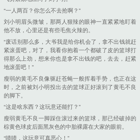
“一人两百？你怎么不去抢啊？”
刘小明眉头微皱，那两人狠辣的眼神一直紧紧地盯着
他不放，心里还是有些毛焦火辣的。
“废话别那么多，大爷我是给你机会了，拿不出钱就赶
紧滚蛋吧，对了，我看你抱着一个都破了皮的篮球打
得那么上劲，想来你也是拿不出钱的吧，去去，赶紧
地滚蛋吧！”
瘦弱的黄毛不良像驱赶苍蝇一般挥着手势，也正在这
时，之前被刘小明投出去的篮球正好滚到了黄毛不良
的脚下。
“这是啥东西？这玩意还能打？”
瘦弱黄毛不良一脚踩住滚过来的篮球，那已经破掉的
棕黄色球皮后面黑灰色的中胎裸露在大家的眼前。
“啧啧，这玩意可真恶心！”