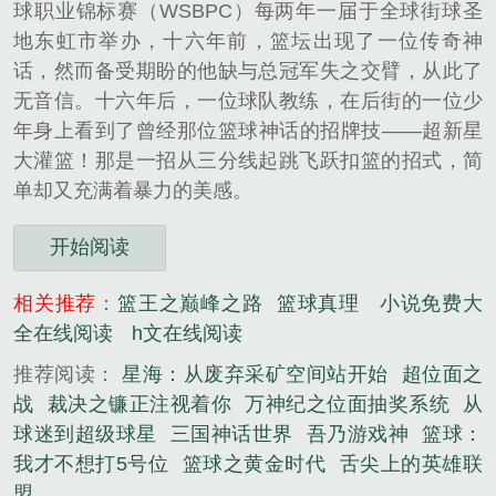
球职业锦标赛（WSBPC）每两年一届于全球街球圣
地东虹市举办，十六年前，篮坛出现了一位传奇神
话，然而备受期盼的他缺与总冠军失之交臂，从此了
无音信。十六年后，一位球队教练，在后街的一位少
年身上看到了曾经那位篮球神话的招牌技——超新星
大灌篮！那是一招从三分线起跳飞跃扣篮的招式，简
单却又充满着暴力的美感。
开始阅读
相关推荐
：
篮王之巅峰之路
篮球真理
小说免费大
全在线阅读
h文在线阅读
推荐阅读：
星海：从废弃采矿空间站开始
超位面之
战
裁决之镰正注视着你
万神纪之位面抽奖系统
从
球迷到超级球星
三国神话世界
吾乃游戏神
篮球：
我才不想打5号位
篮球之黄金时代
舌尖上的英雄联
盟