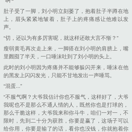
“啊~”
肚子受了一脚，刘小明立刻萎了，抱着肚子半蹲在地
上，眉头紧紧地皱着，肚子上的疼痛感让他难以发
声。
“切，还以为有多厉害呢，就这样还敢大言不惭？”
瘦弱黄毛再次走上来，一脚搭在刘小明的肩膀上，嘴
里囫囵了半天，一口唾沫吐到了刘小明的头上。
此时的刘小明因为疼痛并不能够躲闪开来，唾沫在他
的黑发上闪闪发光，只能不甘地发出一声唾骂。
“混蛋...”
“不服气啊？大爷我估计你也不服气，这样好了，大爷
我呢也不是那么不通人情的人，既然你也是打球的，
那么干脆这样，大爷我来和你斗牛，咱们一对一，不
限时，先到二十分为获胜，你要是赢了，这场子可以
给你用，你要是输了的话，看你也没钱，你就抱着你