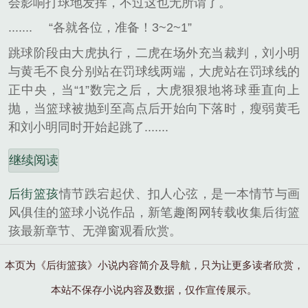
会影响打球地发挥，不过这也无所谓了。
.......
“各就各位，准备！3~2~1”
跳球阶段由大虎执行，二虎在场外充当裁判，刘小明
与黄毛不良分别站在罚球线两端，大虎站在罚球线的
正中央，当“1”数完之后，大虎狠狠地将球垂直向上
抛，当篮球被抛到至高点后开始向下落时，瘦弱黄毛
和刘小明同时开始起跳了.......
继续阅读
后街篮孩
情节跌宕起伏、扣人心弦，是一本情节与画
风俱佳的篮球小说作品，新笔趣阁网转载收集后街篮
孩最新章节、无弹窗观看欣赏。
本页为《后街篮孩》小说内容简介及导航，只为让更多读者欣赏，
本站不保存小说内容及数据，仅作宣传展示。