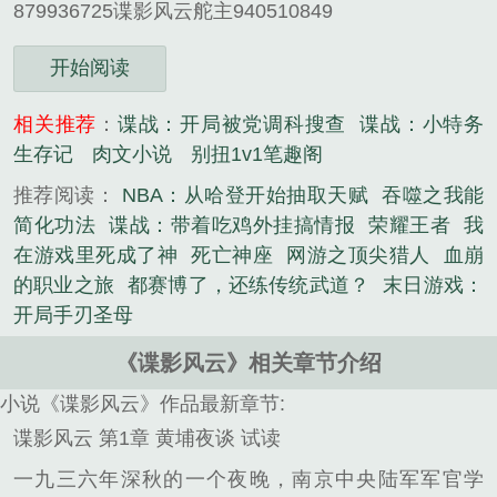
879936725谍影风云舵主940510849
开始阅读
相关推荐
：
谍战：开局被党调科搜查
谍战：小特务
生存记
肉文小说
别扭1v1笔趣阁
推荐阅读：
NBA：从哈登开始抽取天赋
吞噬之我能
简化功法
谍战：带着吃鸡外挂搞情报
荣耀王者
我
在游戏里死成了神
死亡神座
网游之顶尖猎人
血崩
的职业之旅
都赛博了，还练传统武道？
末日游戏：
开局手刃圣母
《谍影风云》相关章节介绍
小说《谍影风云》作品最新章节:
谍影风云 第1章 黄埔夜谈 试读
一九三六年深秋的一个夜晚，南京中央陆军军官学