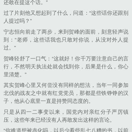
还敢在提这个话。”
过了片刻他又想起到了什么，问道：“这些话你还跟别
人提过吗？”
宁志恒向前走了两步，来到贺峰的面前，刻意轻声说
到：“老师，这些话我也只敢对你说，从没对外人提
过。”
贺峰轻舒了一口气：“这就好！你千万要注意自己的言
行，不然明天执法处就会找到你，后果是什么，你心
里清楚。”
其实贺峰心里又何尝没有同样的想法，当年一同参加
北伐的战友之中就有红党党员，那都是些铁铮铮的汉
子，他从心底里一直是持赞同态度的。
只是从四一二事变以来，国党内对亲红分子严厉镇
压，这些年来已经没有人再敢发出这样的言论。
“你难道想被赤化吗，以后少看些乱七八糟的书，以前