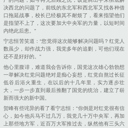
决西北的问题了，前线的东北军和西北军又找各种借
口拖延战事，校长已经极其不耐烦了，看来指望他们
是指望不上了，这次要加大中央军的力量，以短时间
内绝此后患。”
宁志恒苦笑道：“您觉得这次能够解决问题吗？红党人
数虽少，却作战力强，我党多年的追剿，可他们现在
还不是好好的。”
他心里腹诽，难道我会告诉你，国党这次雄心勃勃想
一举解决红党问题绝对是痴心妄想，红党自熬过长征
低谷后浴火重生，在以后的十几年里，实力逐步壮
大，一步一步直到最后推翻了国党的统治，建立了崭
新而强大的新中国。
贺峰有些诧异的看了看宁志恒：“你倒是对红党很有信
心，如今他兵马不过几万，我党几十万中央军，再加
上那些地方军，近百万大军推过去，纵然他有三头六