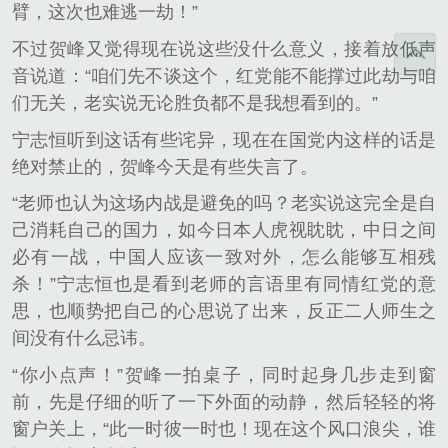
臂，这次也难逃一劫！”
不过贺峰又觉得现在说这些没什么意义，接着放低声
音说道：“咱们先不谈这个，红党能不能撑过此劫与咱
们无关，老实说无论胜负都不是我想看到的。”
宁志恒听到这话有些诧异，现在在国党内这样的话是
绝对禁止的，贺峰今天是有些失言了。
“老师也认为这场内战是避免的吗？老实说这完全是自
己消耗自己的国力，如今日本人虎视眈眈，中日之间
必有一战，中国人应该一致对外，怎么能够互相残
杀！”宁志恒也是看到老师的言语里有同情红党的意
思，也顺势把自己的心思说了出来，反正二人师生之
间没有什么忌讳。
“你小点声！”贺峰一拍桌子，同时起身几步走到窗
前，先是仔细的听了一下外面的动静，然后轻轻的将
窗户关上，“此一时彼一时也！现在这个风口浪尖，谁