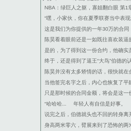
NBA：绿巨人之躯，寡姐翻白眼 第
“嘿，小家伙，你在夏季联赛当中表
这是我们为你提供的一年30万的合同
陈昊看着眼前还是一如既往喜欢装逼的
是的，为了得到这一份合约，他确实
终于，还是得到了逼王“大鸟”伯德的
陈昊并没有太多矫情的话，很快就在
当他签完名字之后，内心也恢复了平
只是那时候的合同金额，将会是这一
“哈哈哈...
年轻人有自信是好事。
说完之后，伯德就头也不回的转身离
身高两米零六，臂展来到了恐怖的两