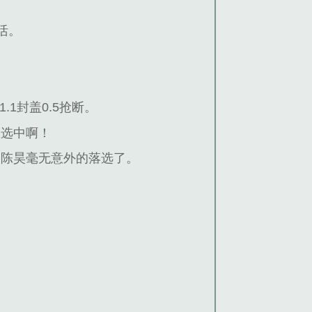
活。
攻1.1封盖0.5抢断。
队选中啊！
，陈昊毫无意外的落选了。