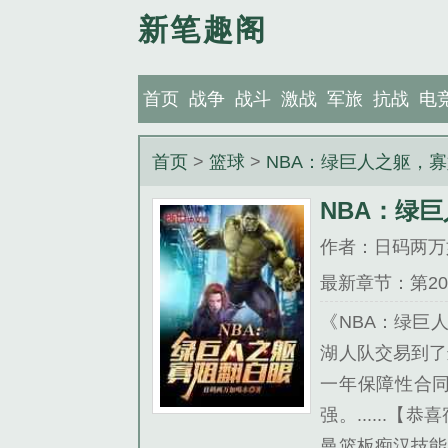
新笔趣阁
首页
战争
战斗
激战
军旅
抗战
电
首页
>
篮球
>
NBA：绿巨人之躯，
NBA：绿
作者：日码两万
最新章节：第2
《NBA：绿巨
湖人队交易到了
一年保障性合同
强。......
曼篮板痴汉技能