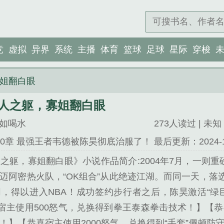
竞
虚拟
异界
系统
主播
体育
篮球
足球
星际
穿梭
寡姐翻白眼
巨人之躯，寡姐翻白眼
如喝水
273人读过 | 未知 |
00章 最强王者韦德被陈昊彻底治服了！
最后更新：2024-12-
人之躯，寡姐翻白眼》小说作品简介:2004年7月，一则重
迈阿密热火队，“OK组合”从此绝迹江湖。而同一天，落
，得以进入NBA！成功签约步行者之后，陈昊激活“绿
【恭喜宿主使用500怒气，兑换得到拳王泰森拳击技术！】【
！】【恭喜宿主使用2000怒气，兑换得到“手套”佩顿防守