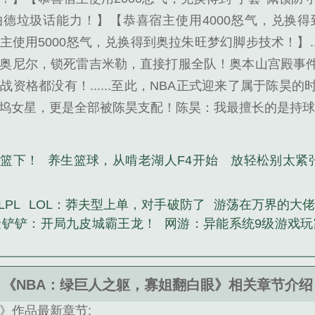
德垃圾话能力！】【恭喜宿主使用4000怒气，兑换
主使用5000怒气，兑换得到奥拉朱旺梦幻脚步技术！】..
奥尼尔，锁死雷吉米勒，直接打服全队！奥本山宫殿事
战资格都没有！......至此，NBA正式迎来了属于陈昊
坞女星，更是全部被陈昊支配！陈昊：我最擅长的是持球突
守篮下！
养生篮球，从啃老湖人F4开始
放轻松别太紧
PL
LOL：莽夫型上单，对手破防了
游荡在万界的大
金铲铲：开局九皮城霸王龙！
网游：异能系统9级游戏玩
《NBA：绿巨人之躯，寡姐翻白眼》相关章节介绍
》作品最新章节: