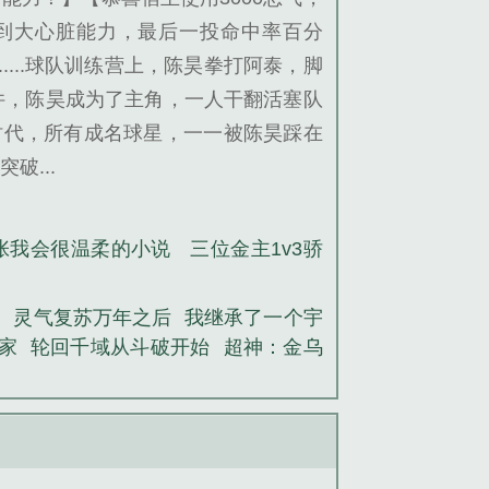
得到大心脏能力，最后一投命中率百分
....球队训练营上，陈昊拳打阿泰，脚
件，陈昊成为了主角，一人干翻活塞队
的时代，所有成名球星，一一被陈昊踩在
破...
张我会很温柔的小说
三位金主1v3骄
佬
灵气复苏万年之后
我继承了一个宇
家
轮回千域从斗破开始
超神：金乌