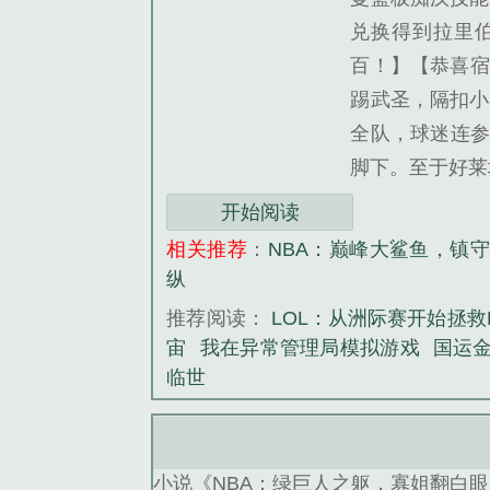
兑换得到拉里伯
百！】【恭喜宿
踢武圣，隔扣小
全队，球迷连参
脚下。至于好莱
开始阅读
相关推荐
：
NBA：巅峰大鲨鱼，镇
纵
推荐阅读：
LOL：从洲际赛开始拯救L
宙
我在异常管理局模拟游戏
国运
临世
小说《NBA：绿巨人之躯，寡姐翻白眼