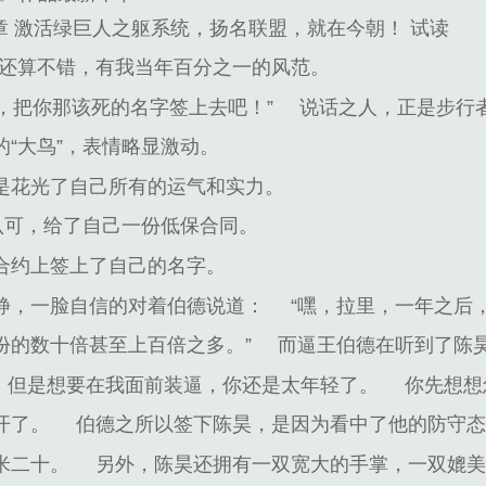
1章 激活绿巨人之躯系统，扬名联盟，就在今朝！ 试读
现还算不错，有我当年百分之一的风范。
，把你那该死的名字签上去吧！”
说话之人，正是步行
“大鸟”，表情略显激动。
是花光了自己所有的运气和实力。
认可，给了自己一份低保合同。
合约上签上了自己的名字。
静，一脸自信的对着伯德说道：
“嘿，拉里，一年之后
份的数十倍甚至上百倍之多。”
而逼王伯德在听到了陈
但是想要在我面前装逼，你还是太年轻了。
你先想想
开了。
伯德之所以签下陈昊，是因为看中了他的防守
米二十。
另外，陈昊还拥有一双宽大的手掌，一双媲