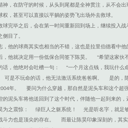
精神，在防守的时候，从头到尾都是全神贯注，从不会出
球权，甚至可以直接以平躺的姿势飞出场外去救球。
救球完毕之后，会在第一时间重新回到场上，继续投入战
之侧目了。
志，他的球商其实也相当的不错，这也是拉里伯德看中他
后，他就决定用一份低保合同签下陈昊。
“希望这家伙
的话，他绝对会吐槽一句：
“一个月这点钱，我玩什么命
可是不玩命的话，他无法激活系统爸爸啊。
是的，
004年。
要问为什么穿越，那自然是泥头车和这个超强b
控的泥头车将他送回到了这个时代，伴随他一起到来的，
昊为之震惊：
绿巨人之躯系统！
光是听名字，就足
战斗力也是顶尖的存在。
而最让陈昊印象深刻的，其