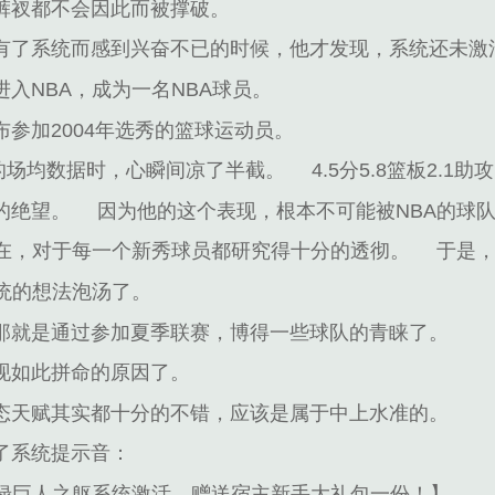
裤衩都不会因此而被撑破。
有了系统而感到兴奋不已的时候，他才发现，系统还未激
入NBA，成为一名NBA球员。
参加2004年选秀的篮球运动员。
的场均数据时，心瞬间凉了半截。
4.5分5.8篮板2.1助
的绝望。
因为他的这个表现，根本不可能被NBA的球
存在，对于每一个新秀球员都研究得十分的透彻。
于是
统的想法泡汤了。
那就是通过参加夏季联赛，博得一些球队的青睐了。
现如此拼命的原因了。
态天赋其实都十分的不错，应该是属于中上水准的。
了系统提示音：
，绿巨人之躯系统激活，赠送宿主新手大礼包一份！】