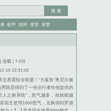
搜 索
未来
机甲
技科
变异
末世
 连载 | 7.0分
10 22:31:02
磅交易震惊全联盟！“大鲨鱼”奥尼尔被
选秀陈昊得到了一份步行者给他提供的
巨人之躯系统”，怒气越多，他就能越
恭喜宿主使用1000怒气，兑换得到罗德
能力！】【恭喜宿主使用3000怒气，