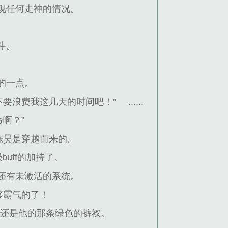
现任何走神的情况。
斗。
的一点。
不要浪费我这几天的时间吧！”
......
啊？”
陈昊是穿越而来的。
uff的加持了。
还有未激活的系统。
够霸气的了！
实还是他的那条绿色的裤衩。