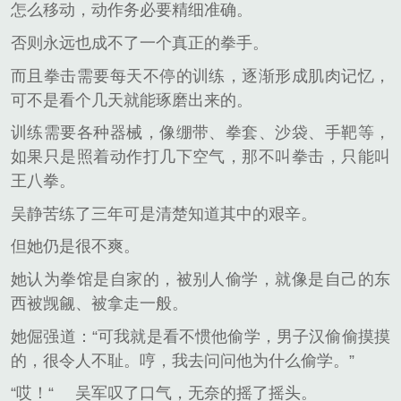
怎么移动，动作务必要精细准确。
否则永远也成不了一个真正的拳手。
而且拳击需要每天不停的训练，逐渐形成肌肉记忆，
可不是看个几天就能琢磨出来的。
训练需要各种器械，像绷带、拳套、沙袋、手靶等，
如果只是照着动作打几下空气，那不叫拳击，只能叫
王八拳。
吴静苦练了三年可是清楚知道其中的艰辛。
但她仍是很不爽。
她认为拳馆是自家的，被别人偷学，就像是自己的东
西被觊觎、被拿走一般。
她倔强道：“可我就是看不惯他偷学，男子汉偷偷摸摸
的，很令人不耻。哼，我去问问他为什么偷学。”
“哎！“
吴军叹了口气，无奈的摇了摇头。