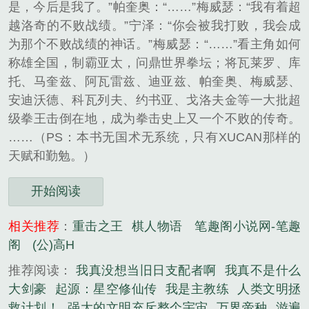
是，今后是我了。”帕奎奥：“……”梅威瑟：“我有着超
越洛奇的不败战绩。”宁泽：“你会被我打败，我会成
为那个不败战绩的神话。”梅威瑟：“……”看主角如何
称雄全国，制霸亚太，问鼎世界拳坛；将瓦莱罗、库
托、马奎兹、阿瓦雷兹、迪亚兹、帕奎奥、梅威瑟、
安迪沃德、科瓦列夫、约书亚、戈洛夫金等一大批超
级拳王击倒在地，成为拳击史上又一个不败的传奇。
……（PS：本书无国术无系统，只有XUCAN那样的
天赋和勤勉。）
开始阅读
相关推荐
：
重击之王
棋人物语
笔趣阁小说网-笔趣
阁
(公)高H
推荐阅读：
我真没想当旧日支配者啊
我真不是什么
大剑豪
起源：星空修仙传
我是主教练
人类文明拯
救计划！
强大的文明充斥整个宇宙
万界帝种
游遍