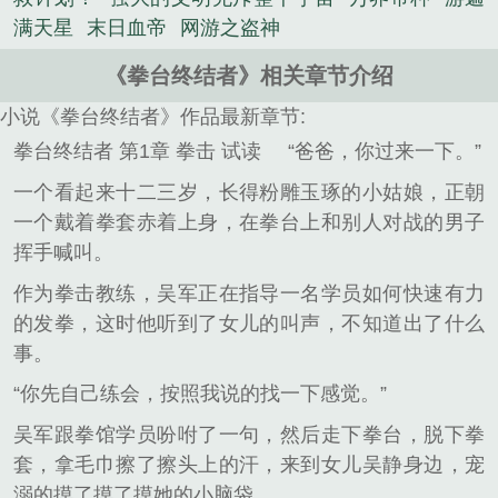
满天星
末日血帝
网游之盗神
《拳台终结者》相关章节介绍
小说《拳台终结者》作品最新章节:
拳台终结者 第1章 拳击 试读
“爸爸，你过来一下。”
一个看起来十二三岁，长得粉雕玉琢的小姑娘，正朝
一个戴着拳套赤着上身，在拳台上和别人对战的男子
挥手喊叫。
作为拳击教练，吴军正在指导一名学员如何快速有力
的发拳，这时他听到了女儿的叫声，不知道出了什么
事。
“你先自己练会，按照我说的找一下感觉。”
吴军跟拳馆学员吩咐了一句，然后走下拳台，脱下拳
套，拿毛巾擦了擦头上的汗，来到女儿吴静身边，宠
溺的摸了摸了摸她的小脑袋。