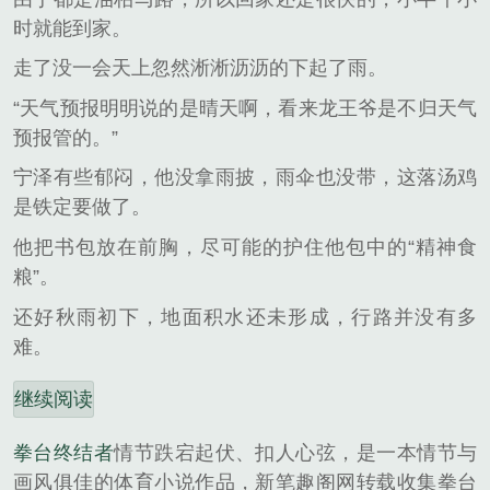
时就能到家。
走了没一会天上忽然淅淅沥沥的下起了雨。
“天气预报明明说的是晴天啊，看来龙王爷是不归天气
预报管的。”
宁泽有些郁闷，他没拿雨披，雨伞也没带，这落汤鸡
是铁定要做了。
他把书包放在前胸，尽可能的护住他包中的“精神食
粮”。
还好秋雨初下，地面积水还未形成，行路并没有多
难。
继续阅读
拳台终结者
情节跌宕起伏、扣人心弦，是一本情节与
画风俱佳的体育小说作品，新笔趣阁网转载收集拳台