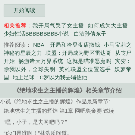
开始阅读
相关推荐
：
我开局气哭了女主播
如何成为大主播
少妇性活BBBBBBBBB小说
白洁孙倩东子
推荐阅读：
NBA：开局和哈登夜店撒钱
小马宝莉之
神秘的星辰之力
联盟：开局成为野区雷达哥
从丧尸
开始
畅游诸天万界系统
这就是瞄准恶魔吗
灾变：
除我以外，全球失明
英雄联盟全位置选手
妖梦帝
国
地上足球：C罗以为我去辅佐他
《绝地求生之主播的辉煌》相关章节介绍
小说《绝地求生之主播的辉煌》作品最新章节:
绝地求生之主播的辉煌 第1章 网吧奖金赛 试读
“嘿，小子，是去网吧吗？”
“你们是谁啊！”林浩质问道。