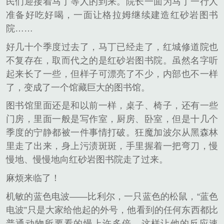
民们迎接着马丁等人的到来。院长一面为马丁一行人
准备好吃好喝，一面让格拉姆继续建造红砂岩图书
院……
好几十个季度过去了，马丁已经走了，红城修道院也
不复存在，取而代之的是红砂岩图书院。虽然名字听
起来长了一些，但样子可漂亮了不少，内部也不一样
了，变成了一个馆藏巨大的图书馆。
图书馆里面还是和以前一样，桌子、椅子，还有一些
门房，里面一般是写作室，厨房、卧室，但是十几个
季度的宁静都被一件事情打破。狂魔加波尔从黑森林
里走了出来，身上污渍斑斑，手里握着一把弯刀，慢
慢地、慢慢地向红砂岩图书院走了过来。
麻烦来临了！
机敏的蓝色电波——比利尔，一只蓝色的松鼠，“蓝色
电波”只是大家给他起的外号，他看到的任何东西都比
普通动物所要看的慢上许多倍。这样让他的反应速