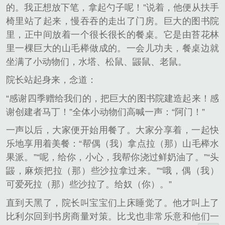
的。我正想放下笔，拿起勺子呢！”说着，他便从扶手
椅里站了起来，慢吞吞的走出了门房。巨大的图书院
里，正中间放着一个很长很长的餐桌。它是由苔花林
里一棵巨大的山毛榉做成的。一会儿功夫，餐桌边就
坐满了小动物们，水塔、松鼠、鼹鼠、老鼠。
院长站起身来，念道：
“感谢四季赠给我们的，把巨大的图书院建造起来！感
谢创建者马丁！”全体小动物们高喊一声：“阿门！”
一声以后，大家便开始用餐了。大家分享着，一起快
乐地享用着美餐：“帮偶（我）拿点拉（那）山毛榉水
果派。”“呢，给你，小心，我帮你浇过鲜奶油了。”“头
鼹，麻烦把拉（那）些沙拉拿过来。”“哦，偶（我）
可爱死拉（那）些沙拉了。给奴（你）。”
直到天黑了，院长叫宝宝们上床睡觉了。他才叫上了
比利尔回到书房商量对策。比戈也非常乐意和他们一