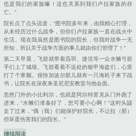
也是我们的家族嘛！这也关系到我们卢拉家族的存
亡。”
院长点了点头说道，“图书院多年来，由我精心打理，
从未经历过什么战争，但你们卢拉家族一直在战火中
生活。现在我虽然是图书院的院长，但我对战争一无
所知，所以关于战争方面的事儿就由你们管理了！”
第二天早晨，飞箭就带着迅羽、捷弦等一众水獭弓箭
手们上了城墙。飞箭看着不远处的银甲海盗们，心里
打了个寒颤。很快加波尔那儿就有一只海耗子来下战
书，让院长在深夜来圣尼尼安教堂与他会面。
忽然门外的小比利尔，也就是阿尔特里克从门外跑了
进来，“水獭们准备好了，您可要小心啊！”这时头鼹
走了过来，“偶（我）们能保护好院长，不让拉（那）
些坏蛋伤害我们的院长。”
继续阅读