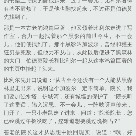
的书架上飞快的翻找起来。过了一会儿，比利尔看得
有些不耐烦了，于是他也翻找起来，不过还是伯德莫
先找到了。
那是一本古老的鸿篇巨著，他又领着比利尔走进了写
作室，合力一起找着那个黑影的前世今生。不一会
儿，他们便找到了。那个黑影叫加波尔，曾经和獾主
狂刃是死敌，但他力不从心，从此以后便进了黑森林
的大门。伯德莫院长和比利尔一起从这本鸿篇巨著的
的书页中抬起了头来。
比利尔先开口说道：“从古至今还没有一个人能从黑森
林里走出来，说明这个加波尔一定不简单。院长，我
们要加强水塔、护城河，还有城墙的保护了。”院长听
了这番话，陷入沉思。不一会儿，一阵吱呀声传来，
门开了。一只小老鼠走了进来，问道：“院长院长，您
已经跳过午餐没吃了，您难道想要跳过晚餐吗？”
苍老的院长这才从思想中跳回现实，说道：“哦，好