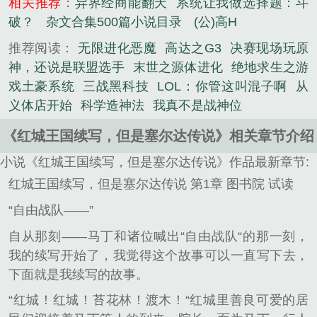
相关推荐
：
异界经商能翻天
系统让我做选择题：斗
破？
杂文合集500篇小说目录
(公)高H
推荐阅读：
无限进化恶魔
高达之G3
决赛现场玩原
神，还说是联盟选手
末世之源体进化
绝地求生之游
戏土豪系统
三战黑科技
LOL：你管这叫混子啊
从
义体店开始
科学造神法
我真不是战神位
《红城王国续写，但是塞尔达传说》相关章节介绍
小说《红城王国续写，但是塞尔达传说》作品最新章节:
红城王国续写，但是塞尔达传说 第1章 图书院 试读
“自由战队——”
自从那刻——马丁和诸位喊出“自由战队“的那一刻，
我的续写开始了，我觉得这个故事可以一直写下去，
下面就是我续写的故事。
“红城！红城！苔花林！渡木！“红城里善良可爱的居