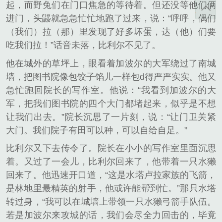
起，而野兔们在门口焦急的等待着。但还没等他们俩
进门，头鼹就急急忙忙地跑了过来，说：“呼呼，偶们
（我们）拉（那）里发现了好多坏蛋，达（他）们要
吃我们拉！”话音未落，比利尔不见了。
他在城外的草坪上，眼看着加波尔的大军绕过了南城
墙，把图书院像包饺子馅儿一样包d得严严实实。他又
急忙跑回院长的写作室。他说：“我看到加波尔的大
军，把我们图书院的四个大门都堵起来，似乎是不想
让我们出去。”院长沉思了一片刻，说：“让门卫关紧
大门。我们院子有田可以种，可以自给自足。”
比利尔又下去传令了。院长在小小的写作室里面沉思
着。又过了一会儿，比利尔回来了，他带着一只水獭
回来了。他迅速开口道，“这是水塔卢拉家族的飞箭，
是林地里最精英的射手，他或许能帮到忙。”那只水塔
转过身，“我可以在城墙上带领一只水獭弓箭手队伍。
若是加波尔来攻城的话，我们会尽全力回击的，毕竟