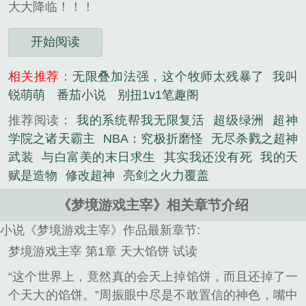
大大降临！！！
开始阅读
相关推荐
：
无限叠加法强，这个牧师太残暴了
我叫
锐萌萌
番茄小说
别扭1v1笔趣阁
推荐阅读：
我的系统帮我无限复活
超级绿洲
超神
学院之诸天霸主
NBA：究极折磨怪
无尽杀戮之超神
武装
与白富美的末日求生
其实我还没有死
我的天
赋是造物
修改超神
亮剑之火力覆盖
《梦境游戏主宰》相关章节介绍
小说《梦境游戏主宰》作品最新章节:
梦境游戏主宰 第1章 天大馅饼 试读
“这个世界上，竟然真的会天上掉馅饼，而且还掉了一
个天大的馅饼。”周振眼中尽是不敢置信的神色，嘴中