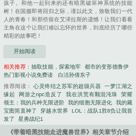
孩子。和他一起到来的还有暗黑破坏神系统的技能
树！在国服即将回归之际，谨以此文，致敬我们一代
人的青春！和那些留在艾泽拉斯的遗憾！让我们看看
主角在这个让我们难以忘怀的世界，到底经历了哪些
精彩的故事吧！
开始阅读
相关推荐
：
抽取技能，探索地牢
都市的变形德鲁伊
热门影视小说免费读
白洁孙倩东子
推荐阅读：
心灵终结之苏军的超级兵器
一梦江湖之
缘起
网游之npc造反了
我在洪荒有颗混沌珠
荣耀
领主：我的兵种无限进阶
我的细胞无限进化
我的藏
宝图简直神了
穿越水世界
LOL：战队1胜8负让我首
发了
星勇战纪1
《带着暗黑技能走进魔兽世界》相关章节介绍