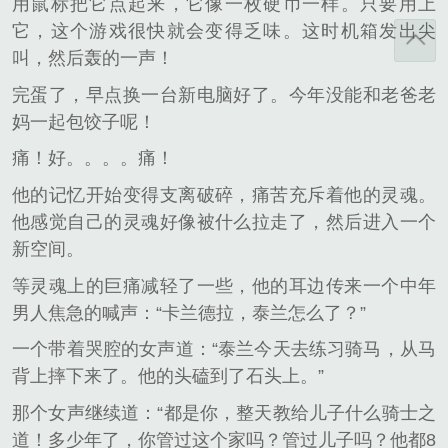
用鼠标把它点起来，它像一枚硬币一样。只要用上
它，这个游戏很快就会变得乏味。这时机箱发出尖
叫，然后轰的一声！
完蛋了，早点换一台新电脑好了。今年没能和老爸老
妈一起包饺子呢！
痛！好。。。。痛！
他的记忆开始变得支离破碎，痛苦充斥着他的灵魂。
他感觉自己的灵魂好像被什么拉走了，然后进入一个
新空间。
等灵魂上的巨痛减轻了一些，他的耳边传来一个中年
男人焦急的喊声：“卡兰德拉，泰兰怎么了？”
一个带着哭腔的女声道：“泰兰今天去练习骑马，从马
背上摔下来了。他的头磕到了石头上。”
那个女声继续道：“都是你，整天教给儿子什么骑士之
道！多少年了，你管过这个家吗？管过儿子吗？他都8