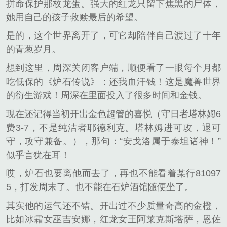
拼命保护那枚龙蛋。强大的红龙只留下焦黑的尸体，
她用自己的孩子救赎最后的希望。
是的，这个世界离开了，可它却陪伴自己渡过了十年
的青葱岁月。
想到这里，周深关闭客户端，顺便看了一眼每个月都
吃低保的《炉石传说》：还我血汗钱！这是魔兽世界
的衍生游戏！周深在里面投入了很多时间和金钱。
现在还记得当初开出金色超管的喜悦（守日者塔林姆6
费3-7，不是纯洁者耶德利克。塔林姆进可攻，退可
守，攻守兼备。），那句：“安戈洛属于泰坦诸神！”
似乎言犹在耳！
哎，炉石也要离他而去了，再也不能看着某行81097
5，打发周末了。也不能在石炉酒馆随便坐了。
其实他的运气还不错。开出过不少质量奇高的金橙，
比如冰霜女巫吉安娜，红龙女王阿莱克斯塔萨，恩佐