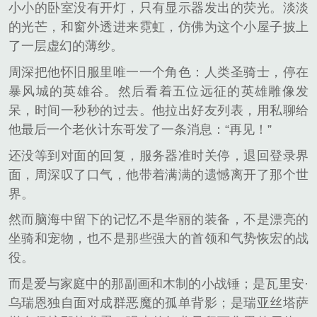
小小的卧室没有开灯，只有显示器发出的荧光。淡淡
的光芒，和窗外透进来霓虹，仿佛为这个小屋子披上
了一层虚幻的薄纱。
周深把他怀旧服里唯一一个角色：人类圣骑士，停在
暴风城的英雄谷。然后看着五位远征的英雄雕像发
呆，时间一秒秒的过去。他拉出好友列表，用私聊给
他最后一个老伙计东哥发了一条消息：“再见！”
还没等到对面的回复，服务器准时关停，退回登录界
面，周深叹了口气，他带着满满的遗憾离开了那个世
界。
然而脑海中留下的记忆不是华丽的装备，不是漂亮的
坐骑和宠物，也不是那些强大的首领和气势恢宏的战
役。
而是爱与家庭中的那副画和木制的小战锤；是瓦里安·
乌瑞恩独自面对成群恶魔的孤单背影；是瑞亚丝塔萨