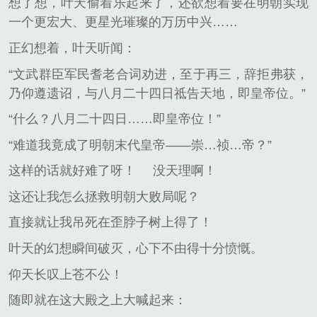
想了想，叶天偷着乐起来了，还欲想着要在明朝实现
一个更宏大、更星光璀璨的万历中兴……
正幻想着，叶天听闻：
“文武群臣军民耆老合词劝进，至于再三，辞拒弗获，
乃仰遵遗诏，与八月二十四日祗告天地，即皇帝位。”
“什么？八月二十四日……即皇帝位！”
“难道我竟成了明朝末代皇帝——崇…祯…帝？”
这样的话就好难了呀！
没天理啊！
这还让我怎么拯救明朝大败局呢？
直接就让我吊死在歪脖子树上得了！
叶天的幻想瞬间破灭，心下不由得十分愤慨。
仰天长叹上苍不公！
随即就在这大殿之上大喊起来：