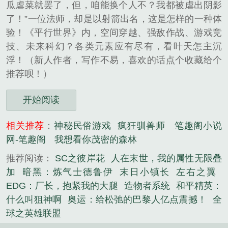
瓜虐菜就罢了，但，咱能换个人不？我都被虐出阴影
了！”一位法师，却是以射箭出名，这是怎样的一种体
验！《平行世界》内，空间穿越、强敌作战、游戏竞
技、未来科幻？各类元素应有尽有，看叶天怎主沉
浮！（新人作者，写作不易，喜欢的话点个收藏给个
推荐呗！）
开始阅读
相关推荐
：
神秘民俗游戏
疯狂驯兽师
笔趣阁小说
网-笔趣阁
我想看你茂密的森林
推荐阅读：
SC之彼岸花
人在末世，我的属性无限叠
加
暗黑：炼气士德鲁伊
末日小镇长
左右之翼
EDG：厂长，抱紧我的大腿
造物者系统
和平精英：
什么叫狙神啊
奥运：给松弛的巴黎人亿点震撼！
全
球之英雄联盟