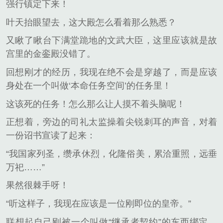
强行镇定下来！
叶天抬眼望去，这大殿怎么看着那么熟悉？
又瞅了瞅台下满堂跪地的文武大臣，这里应该就是故
宫里的金銮殿没错了。
回想刚才的经历，我现在绝不会是穿越了，而是应该
身处在一个叫做‘本命任务空间’的任务里！
这该死的任务！怎么那么让人摸不着头脑呢！
正想着，旁边的司礼太监操着尖锐刺耳的声音，对着
一份诏书宣读了起来：
“我国家列圣，缵承休烈，化隆俗美，累洽重照，远垂
万祀……”
果然很棘手呀！
“听这样子，我现在应该是一位刚即位的皇帝。”
联想起自己刚被一个叫做“继承者契约”的东西绑定，