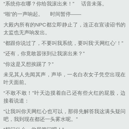
“系统你在哪？你给我滚出来！”
话音未落。
“啪”的一声响起。
时间暂停——
大殿内所有的NPC都立即静止了，连正在宣读诏书的
太监也无声响发出。
“都跟你说过了，不要叫我系统，要叫我‘天网红心’！”
“还有，你竟敢嚣张到让我滚出来？”
“你这是又想挨踢了？”
未见其人先闻其声，声毕，一名白衣女子凭空出现在
叶天面前。
“不敢不敢！”叶天边摸着自己还有些火红的屁股，边
接着说道：
“让我叫你天网红心也可以，那得先解答我这满头疑问
吧，我到现在都还一头雾水呢。”