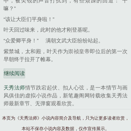
中，被尖锐的声音打扰到，有些烦躁的回道：“干
嘛？”
“该让大臣们平身啦！”
叶天回过味来，此时的他才刚登基呢。
“众爱卿平身！”
满朝文武大臣纷纷站起。
紫禁城，太和殿，叶天作为崇祯皇帝即位后的第一次
早朝终于拉开了帷幕。
继续阅读
天秀法师
情节跌宕起伏、扣人心弦，是一本情节与画
风俱佳的虚拟小说作品，新笔趣阁网转载收集天秀法
师最新章节、无弹窗观看欣赏。
本页为《天秀法师》小说内容简介及导航，只为让更多读者欣赏，
本站不保存小说内容及数据，仅作宣传展示。