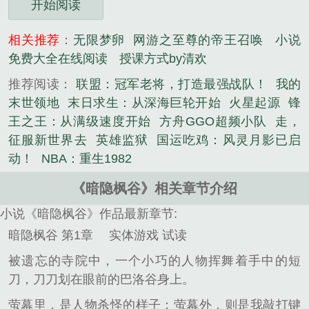
开始阅读
相关推荐
：
无限梦卵
网游之至尊的帝王召唤
小说
免费大全在线阅读
授课方式by清欢
推荐阅读：
联盟：冠军老将，打造最强战队！
我的
末世领地
末日求生：从深海巨轮开始
火星起源
锋
王之王：从满级速度开始
方舟GGO超频小队
走，
征服新世界去
英雄监狱
国运吃鸡：风灵月影已启
动！
NBA：重生1982
《暗隐枫谷》相关章节介绍
小说《暗隐枫谷》作品最新章节:
暗隐枫谷 第1章 实体游戏 试读
被遗忘的寺院中，一个小巧的人物挥舞着手中的短
刀，刀刀划在眼前的巴洛谷身上。
萤幕里，是人物杀怪的样子；萤幕外，则是我敲打键