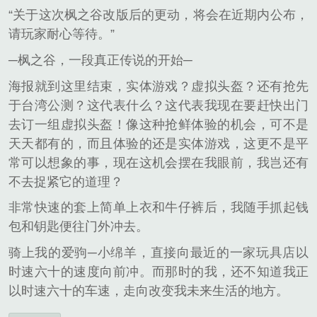
“关于这次枫之谷改版后的更动，将会在近期内公布，
请玩家耐心等待。”
─枫之谷，一段真正传说的开始─
海报就到这里结束，实体游戏？虚拟头盔？还有抢先
于台湾公测？这代表什么？这代表我现在要赶快出门
去订一组虚拟头盔！像这种抢鲜体验的机会，可不是
天天都有的，而且体验的还是实体游戏，这更不是平
常可以想象的事，现在这机会摆在我眼前，我岂还有
不去捉紧它的道理？
非常快速的套上简单上衣和牛仔裤后，我随手抓起钱
包和钥匙便往门外冲去。
骑上我的爱驹─小绵羊，直接向最近的一家玩具店以
时速六十的速度向前冲。而那时的我，还不知道我正
以时速六十的车速，走向改变我未来生活的地方。