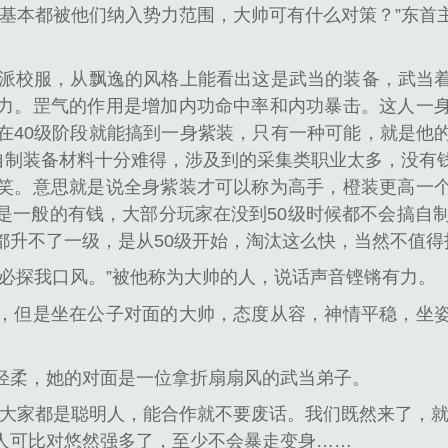
市基本都被他们纳入势力范围，大帅可有什么对策？”东首
门派校服，从飘逸的风格上能看出这是武当的装备，武当
力。罡气的作用是增加内功命中率和内功暴击。这人一
在40级阶段就能搞到一身紫装，只有一种可能，就是他
为自制装备材料十分难得，涉及到的采集类职业太多，没有
笑。意思就是说全身紫装才可以称为高手，橙装更高一
是一般的有钱，大部分玩家在没到50级时候都不会搞自制
都升不了一级，是从50级开始，淘汰这么快，当然不值得
何必探我口风。”被他称为大帅的人，说话声音铿锵有力。
，但是坐在公子对面的大帅，态度从容，神情平稳，坐
轻柔，她的对面是一位拿折扇扇风的武当弟子。
，大家都是聪明人，能合作就不要废话。我们既然来了，就
人可比对悠然强多了，至少不会暴走变身……