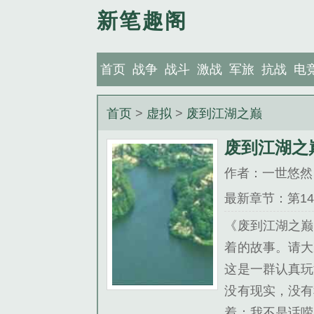
新笔趣阁
首页
战争
战斗
激战
军旅
抗战
电
首页
>
虚拟
>
废到江湖之巅
废到江湖之
作者：一世悠然
最新章节：第14
《废到江湖之巅
着的故事。请大
这是一群认真玩
没有现实，没有
着：我不是话唠