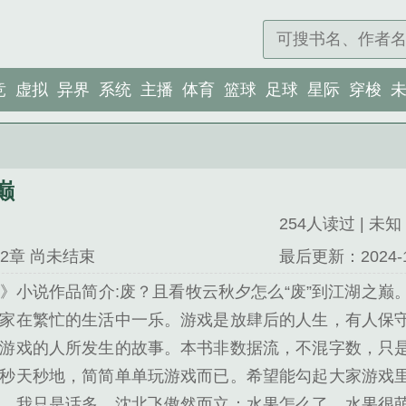
竞
虚拟
异界
系统
主播
体育
篮球
足球
星际
穿梭
巅
254人读过 | 未知 
2章 尚未结束
最后更新：2024-12-
》小说作品简介:废？且看牧云秋夕怎么“废”到江湖之巅
家在繁忙的生活中一乐。游戏是放肆后的人生，有人保
游戏的人所发生的故事。本书非数据流，不混字数，只
秒天秒地，简简单单玩游戏而已。希望能勾起大家游戏
，我只是话多。沈北飞傲然而立：水果怎么了，水果很