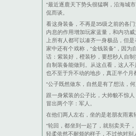
“最近逐鹿天下势头很猛啊，沿海城
侃而谈。
看这身装备，不再是35级之前的各
内息的作用增加玩家蓝量，和内功威
上所有人都可以凑齐一身极品，但是
家中还有个戏称，“金钱装备”，因
话：紫装好，橙装秒，要想秒人自制
自制装备能做到。从这点看，这人不
也不至于升不动的地步，真正半个月
“公子既然做东，自然是有了想法，
跟一身紫装的公子比，大帅貌不惊人
冒出两个字：军人。
在他们两人左右，坐的是老朋友雨素
“轮回，都坐到一起了，就别卖关子
轻柔依然不耐烦的样子，不过他对别