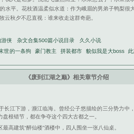
的水平。花枝酒温柔似水道：作为峨眉的男弟子鸭梨很
牧云秋夕不忍直视：谁来收走这群奇葩。
的游侠
杂文合集500篇小说目录
久久小说
末世的一条狗
豪门教主
拼装都市
貌似我是大boss
此
《废到江湖之巅》相关章节介绍
于长江下游，濒江临海。曾经公子悠描绘的三分势力中
力盘根错节，都在争夺这个四大古都之一。
区最高建筑“醉仙楼”酒楼中，四人围坐一张八仙桌。