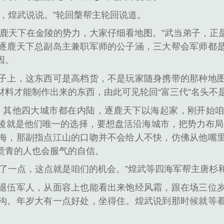
，煌武说说。”轮回槃帮主轮回说道。
逐鹿天下在金陵的势力，大家仔细看地图。”武当弟子，正
逐鹿天下总副岛主兼职军师的公子涵，三大帮会军师都
因。
子上，这东西可是高档货，不是玩家随身携带的那种地
材料才能制作出来的东西，由此可见轮回“富三代”名头不
，其他四大城市都在内陆，逐鹿天下以海起家，刚开始
陵就是他们唯一的选择，要想盘活沿海城市，把势力布局
海，那副指点江山的口吻并不会给人不快，仿佛从他嘴
愤青的人也会服气的自信。
慢了一点，这点就是咱们的机会。”煌武等四海军帮主唐杉
退伍军人，从面容上也能看出来饱经风霜，跟在场三位
沟。年岁大有一点好处，坐得住。煌武说到那时候就等