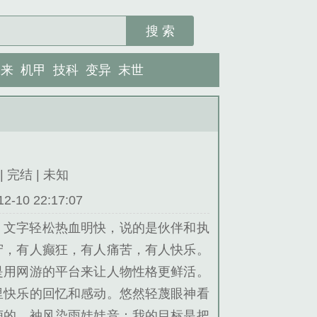
搜 索
未来
机甲
技科
变异
末世
| 完结 | 未知
10 22:17:07
。文字轻松热血明快，说的是伙伴和执
守，有人癫狂，有人痛苦，有人快乐。
是用网游的平台来让人物性格更鲜活。
里快乐的回忆和感动。悠然轻蔑眼神看
萌的。袖风染雨娃娃音：我的目标是把