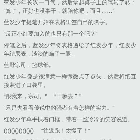
蓝发少年长叹一口气，然后拿起桌子上的笔转了转：
“算了，正好也没事干，就陪你吧，而且……”
蓝发少年提笔开始在表格里签自己的名字。
“反正小红要加入的也只有那一个吧？”
停笔之后，蓝发少年将表格递给了红发少年，红发少
年结果表，淡淡的瞄了一眼。
蓝野宗司，篮球部。
红发少年像是很满意一样微微点了点头，然后将纸直
接装进了口袋里。
“跟我来，宗司。”
“干嘛去？”
“只是去看看传说中的强者有着怎样的实力。”
红发少年单手扶着门框，带着一丝冷冷的笑容说道。
()()()()()()()()
“往返跑！太慢了！”