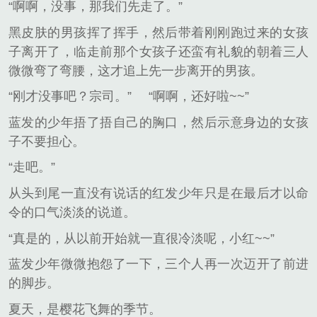
“啊啊，没事，那我们先走了。”
黑皮肤的男孩挥了挥手，然后带着刚刚跑过来的女孩
子离开了，临走前那个女孩子还蛮有礼貌的朝着三人
微微弯了弯腰，这才追上先一步离开的男孩。
“刚才没事吧？宗司。”
“啊啊，还好啦~~”
蓝发的少年捂了捂自己的胸口，然后示意身边的女孩
子不要担心。
“走吧。”
从头到尾一直没有说话的红发少年只是在最后才以命
令的口气淡淡的说道。
“真是的，从以前开始就一直很冷淡呢，小红~~”
蓝发少年微微抱怨了一下，三个人再一次迈开了前进
的脚步。
夏天，是樱花飞舞的季节。