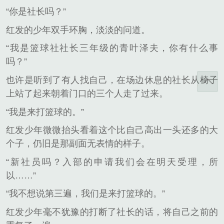
“你是社长吗？”
红发的少年双手环胸，淡淡的问道。
“我是篮球社社长三年级的青叶泽夫，你有什么事
吗？”
也许是听到了有人找自己，在场边休息的社长从椅子
上站了起来朝着门口的三个人走了过来。
“我是来打篮球的。”
红发少年微微抬头看着这个比自己高出一头还多的大
个子，仍旧是那副面无表情的样子。
“新社员吗？入部的申请我们会在明天受理，所
以……”
“我不想说第三遍，我们是来打篮球的。”
红发少年毫不犹豫的打断了社长的话，将自己之前的