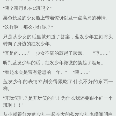
“咦？宗司也在C班吗？”
栗色长发的少女脸上带着惊讶以及一点高兴的神情。
“这样啊，那么小红呢？”
只是从少女的话里就知道了答案，蓝发少年立刻将头
转向了身边的红发少年。
“真是的……”
少女不满的鼓起了脸颊。
“哼……”
听到蓝发少年的话，红发少年微微的扬起了嘴角。
“看起来会是蛮有意思的一年。”
“咦……”
蓝发少年的表情立刻变得跟吃了什么不好的东西一
样。
“开玩笑吧？是开玩笑的吧！为什么我还要跟小红一个
班啊！！”
从小就跟红发的少年一起长大的蓝发少年也瞬间明白