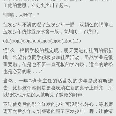
了他的意思，立刻尖声叫了起来。
“闭嘴，太吵了。”
红发少年不满的瞪了蓝发少年一眼，双颜色的眼眸让
蓝发少年仿佛置身冰窖一般，立刻闭上了嘴巴。
o(□)oo(□)oo(□)oo(□)oo(□)oo(□)oo(□)o
“那么，根据学校的规定呢，明天要进行社团的招新
哦，希望各位同学积极参加社团活动，虽然学业是很
重要啦，但是也不要一直死板的学习哦，适当的放松
也是必要的啦……”
当然，一年C班班主任的话蓝发的少年是没有听进
去，比起这个他倒是更喜欢躺在新的桌子上睡觉，所
以很快他身边的人就听见了微微的鼾声。
不过他身后的那个红发的少年可没那么好心，等老师
离开之后少年立刻狠狠的踢了蓝发少年一脚，让他清