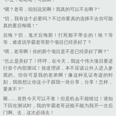
“嗯？老哥，咱别说笑啊！我真的可以不去啊？”
“切，我有这个必要吗？不过你要真的选择不去你可能
真的要后悔哦！”
后悔？切，鬼才后悔那！打死都不带去的！唉？等
等，难道说学霸老哥那个项目已经弄好了？
“喂，老哥啊！你的那个项目是不是已经弄好了啊？”
“岂止是弄好了！哼哼，在今天，我这个伟大项目要进
行首个内部测试！按道理讲，本不应该让外人进入参
观的。但你可是我的老弟啊！像这种见证奇迹的时
刻，我很想让你这小子跟我一块分享，分享！怎样，
要来不？”
嘶……首胜今天可以不拿！但是机会不能错过！谁知
下回在测试时，我的学霸老哥还能不能为我开一次后
门啊。去，这次必须去！