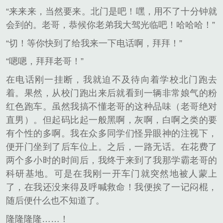
“来来来，当然要来。北门是吧！嘿，用不了十分钟就
会到的。老哥，恭候你老弟我大驾光临吧！哈哈哈！”
“切！等你快到了给我来一下电话啊，拜拜！”
“嗯嗯，拜拜老哥！”
在电话刚一挂断，我就迫不及待向着学校北门跑去
着。果然，从校门跑出来后就看到一辆非常娘气的粉
红色跑车。虽然我搞不懂老哥的这种品味（老哥绝对
直男）。但起码比起一般黑啊，灰啊，白啊之类的要
有个性的多啊。我在众多同学们怪异眼神的注视下，
便开门坐到了后车位上。之后，一路无话。在花费了
两个多小时的时间后，我终于来到了我那学霸老哥的
科研基地。可是在我刚一开车门就突然地被人蒙上
了，在我还没来得及呼喊救命！我便挨了一记闷棍，
随后便什么也不知道了。
隆隆隆隆……！