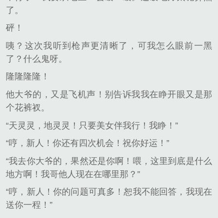
了。
砰！
咦？这次我听到枪声更清晰了，可我怎么眼前一黑
了？什么鬼呀。
隆隆隆隆！
他大爷的，又是飞机声！别告诉我我在睁开眼又是那
个花裤衩。
“天灵灵，地灵灵！只要美女伴我行！我睁！”
“哼，新人！你还有四次机会！祝你好运！”
“我去你大爷的，果然还是你啊！喂，这里到底是什么
地方啊！我哥他人现在在哪里那？”
“哼，新人！你的问题可真多！恕我不能回答，我现在
送你一程！”