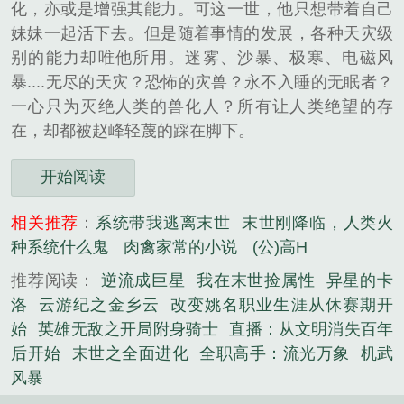
化，亦或是增强其能力。可这一世，他只想带着自己
妹妹一起活下去。但是随着事情的发展，各种天灾级
别的能力却唯他所用。迷雾、沙暴、极寒、电磁风
暴....无尽的天灾？恐怖的灾兽？永不入睡的无眠者？
一心只为灭绝人类的兽化人？所有让人类绝望的存
在，却都被赵峰轻蔑的踩在脚下。
开始阅读
相关推荐
：
系统带我逃离末世
末世刚降临，人类火
种系统什么鬼
肉禽家常的小说
(公)高H
推荐阅读：
逆流成巨星
我在末世捡属性
异星的卡
洛
云游纪之金乡云
改变姚名职业生涯从休赛期开
始
英雄无敌之开局附身骑士
直播：从文明消失百年
后开始
末世之全面进化
全职高手：流光万象
机武
风暴