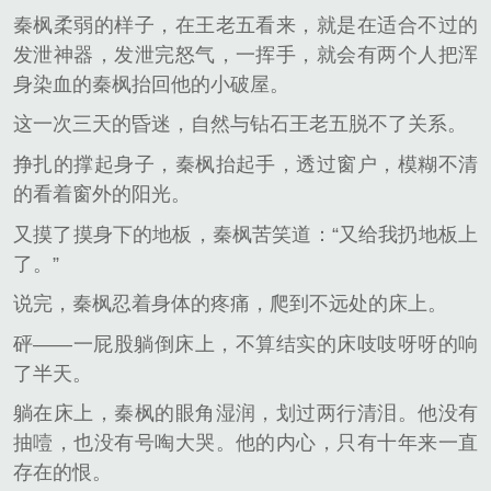
秦枫柔弱的样子，在王老五看来，就是在适合不过的
发泄神器，发泄完怒气，一挥手，就会有两个人把浑
身染血的秦枫抬回他的小破屋。
这一次三天的昏迷，自然与钻石王老五脱不了关系。
挣扎的撑起身子，秦枫抬起手，透过窗户，模糊不清
的看着窗外的阳光。
又摸了摸身下的地板，秦枫苦笑道：“又给我扔地板上
了。”
说完，秦枫忍着身体的疼痛，爬到不远处的床上。
砰——一屁股躺倒床上，不算结实的床吱吱呀呀的响
了半天。
躺在床上，秦枫的眼角湿润，划过两行清泪。他没有
抽噎，也没有号啕大哭。他的内心，只有十年来一直
存在的恨。