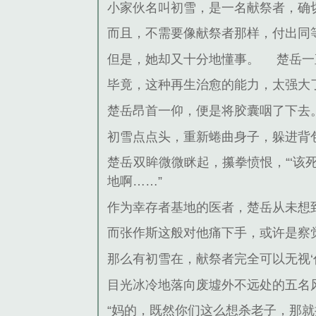
小家伙名叫初雪，是一名献祭者，确
而且，不需要像献祭者那样，付出同
但是，她却又十分地懂事。
楚岳一
毕竟，这种再生治愈的能力，太强大
楚岳昂首一仰，便是将胶囊咽了下去
初雪点点头，重新蜷曲身子，躲进背
楚岳双眸微微眯起，攥拳愤恨，“‘
地啊……”
作为幸存者基地的医者，楚岳从未想
而张作斯这般对他痛下手，或许是察
那么有初雪在，献祭者完全可以无视‘
目光冰冷地落向废墟外不远处的五名
“妈的，既然你们这么想杀老子，那就