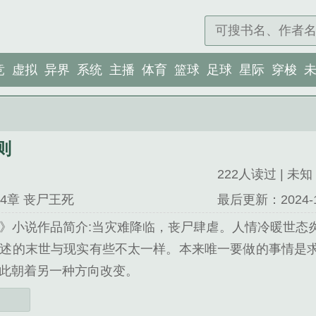
竞
虚拟
异界
系统
主播
体育
篮球
足球
星际
穿梭
则
222人读过 | 未知 
4章 丧尸王死
最后更新：2024-12-
》小说作品简介:当灾难降临，丧尸肆虐。人情冷暖世态
述的末世与现实有些不太一样。本来唯一要做的事情是
此朝着另一种方向改变。