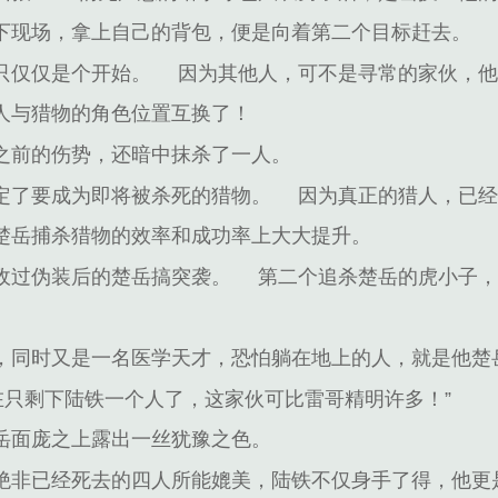
下现场，拿上自己的背包，便是向着第二个目标赶去。
只仅仅是个开始。
因为其他人，可不是寻常的家伙，
人与猎物的角色位置互换了！
之前的伤势，还暗中抹杀了一人。
定了要成为即将被杀死的猎物。
因为真正的猎人，已
楚岳捕杀猎物的效率和成功率上大大提升。
敌过伪装后的楚岳搞突袭。
第二个追杀楚岳的虎小子
，同时又是一名医学天才，恐怕躺在地上的人，就是他楚
在只剩下陆铁一个人了，这家伙可比雷哥精明许多！”
岳面庞之上露出一丝犹豫之色。
绝非已经死去的四人所能媲美，陆铁不仅身手了得，他更