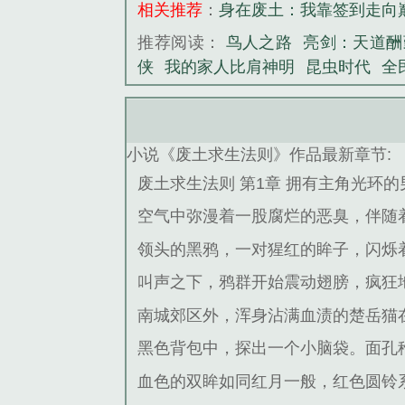
相关推荐
：
身在废土：我靠签到走向
推荐阅读：
鸟人之路
亮剑：天道酬
侠
我的家人比肩神明
昆虫时代
全
小说《废土求生法则》作品最新章节:
废土求生法则 第1章 拥有主角光环的
空气中弥漫着一股腐烂的恶臭，伴随
领头的黑鸦，一对猩红的眸子，闪烁
叫声之下，鸦群开始震动翅膀，疯狂
南城郊区外，浑身沾满血渍的楚岳猫
黑色背包中，探出一个小脑袋。面孔
血色的双眸如同红月一般，红色圆铃