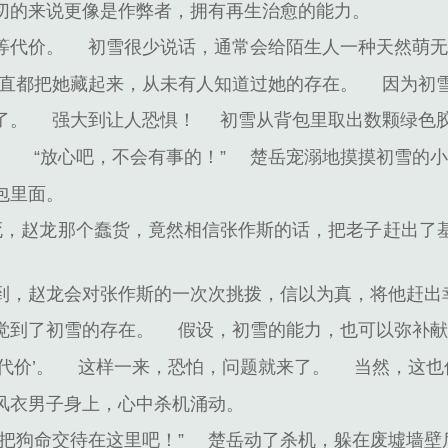
切的来说更像是作弊者，拥有再生治愈的能力。
等代价。
初雪很少说话，通常会给陌生人一种天然萌
直都把她藏起来，从未有人知道过她的存在。
因为初
了。
强大到让人恐惧！
初雪从背包里取出数颗绿色
。
“放心吧，不会有事的！”
楚岳宠溺地摸摸初雪的
包里面。
该死，赵龙那个蠢货，竟然相信张作斯的话，把老子赶出了
到，赵龙会对张作斯的一次次挑拨，信以为真，将他赶出
觉到了初雪的存在。
假设，初雪的能力，也可以弥补
代价’。
这样一来，恐怕，问题就来了。
当然，这也
风衣男子身上，心中杀机涌动。
把狗命交待在这里吧！”
楚岳动了杀机，躲在废墟墙壁