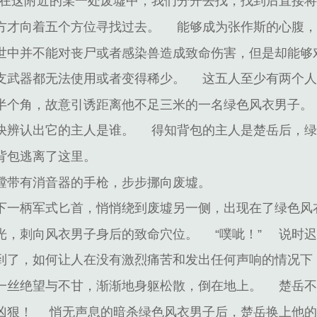
躲在这附近的某一处废墟中，我们分开去找，找到后直接将
方才向着五个方位寻找过去。
能够成为张作斯的心腹
世中并不能对丧尸或者感染兽造成致命伤害，但是却能够
支武器都无法使用或者变得稀少。
这五人至少有两个
半个角，故意引诱距离他不足三米的一名绿色风衣男子。
快辨认出它的主人是谁。
得知背包的主人是楚岳后，
背包逃离了这里。
膛带有消音器的手枪，步步挪向废墟。
下一柄军式匕首，悄悄绕到废墟另一侧，出现在了绿色风
光，刺向风衣男子身后的致命穴位。
“噗呲！”
说时
到了，如何让人在没有激烈痛苦和发出任何声响的情况下
一丝绝望与不甘，渐渐地身躯松散，倒在地上。
楚岳
凶狠！
悄无声息的暗杀绿色风衣男子后，楚岳换上他