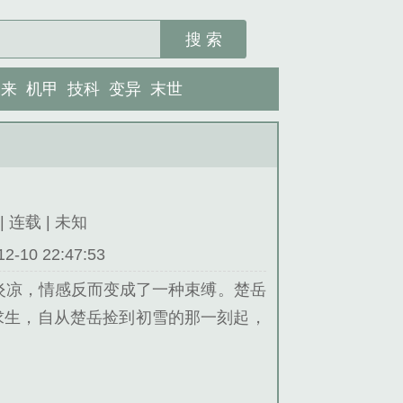
搜 索
未来
机甲
技科
变异
末世
| 连载 | 未知
10 22:47:53
炎凉，情感反而变成了一种束缚。楚岳
求生，自从楚岳捡到初雪的那一刻起，