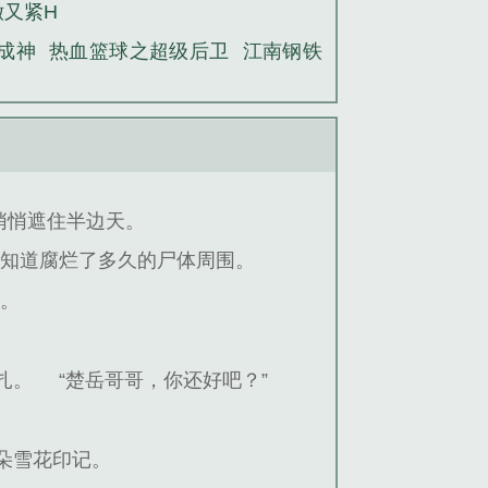
嫩又紧H
成神
热血篮球之超级后卫
江南钢铁
悄悄遮住半边天。
不知道腐烂了多久的尸体周围。
声。
扎。
“楚岳哥哥，你还好吧？”
朵雪花印记。