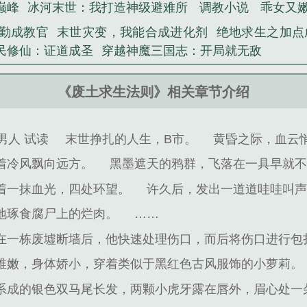
巅峰
冰河末世：我打造神级避难所
调教小说
乖女又
勤成教官
末世灾变，我能合成进化剂
绝地求生之加点
民修仙：证道成圣
穿越神魔三国志：开局就无敌
《废土求生法则》相关章节介绍
男人 试读
末世挣扎的人生，B市。
黄昏之际，血云
着冷风飘向远方。
黑墨遮天的鸦群，飞落在一具早就
着一抹血光，四处环望。
许久后，发出一道道哇哇叫
地琢食腐尸上的烂肉。
……
在一栋废墟断墙后，他快速处理伤口，而后将伤口进行包
稚嫩，身体娇小，穿着类似于黑红色古风服饰的小萝莉。
系成的银色双马尾长发，两颗小虎牙露在唇外，眉心处一