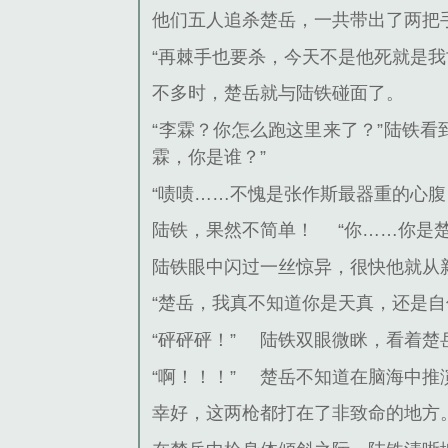
他们五人追杀楚岳，一共带出了两把
“再棘手也要杀，今天不是他死就是我
不多时，楚岳就与陆铁碰面了。
“李霖？你怎么跑这里来了？”陆铁
霖，你是谁？”
“啧啧……不愧是张作斯最器重的心腹
陆铁，果然不简单！
“你……你是
陆铁眼中闪过一丝惊异，很快他就从
“楚岳，我真不知道你是天真，还是
“砰砰砰！”
陆铁双眼微眯，看着楚
“啊！！！”
楚岳不知道在脑海中推
幸好，这两枪都打在了非致命的地方