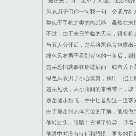
“楚岳受了伤，走不了太远。想必就
风衣男子们你一句我一句，交谈片刻
类似于手枪之类的热武器，虽然在末
不过，由于末日降临的天灾，很多枪
当五人分开后，楚岳将黑色背包露出
绿色风衣男子看到背包的一角后，很
楚岳恐怕就躲在废墟后面，或者丢下
绿色风衣男子小心翼翼，掏出一把上
楚岳见状，从小腿间的束缚带上，取
楚岳健步如飞，手中匕首划过一道寒
由于楚岳对人体穴位的了解，他很做
他转过头，眼睛中充满了惊异，带着
他眼中并没有忧郁和恐惧，更多的是