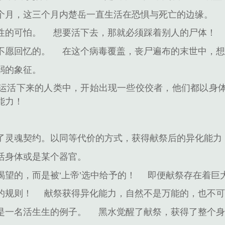
个月，这三个月内楚岳一直生活在恐惧与死亡的边缘。
性的可怕。
想要活下去，那就必须踩着别人的尸体！
不愿回忆的。
在这个病毒覆盖，丧尸遍布的末世中，
弱的象征。
运活下来的人类中，开始出现一些佼佼者，他们都以身
能力！
。
了灵魂契约。以同等代价的方式，获得献祭后的异化能力
活身体或是某个器官。
望的，而是被‘上帝’选中给予的！
即便献祭存在着巨
的规则！
献祭获得异化能力，自然不是万能的，也不
是一名活生生的例子。
黑水觉醒了献祭，获得了整个