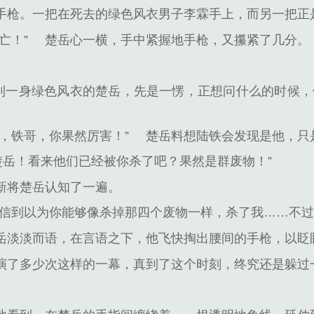
手枪。一把在死去的绿色风衣男子李霖手上，而另一把正
亡！”
楚岳心一横，手中紧握地手枪，又攥紧了几分。
看到一身绿色风衣的楚岳，先是一愣，正想问什么的时候，
，铁哥，你果然厉害！”
楚岳料想陆铁会发现是他，只
楚岳！看来他们已经被你杀了吧？果然是群废物！”
新将楚岳认知了一遍。
自信到以为你能够像杀掉那四个废物一样，杀了我……不过
岳淡淡而语，在言语之下，他飞快掏出腰间的手枪，以眨
演了多少次这样的一幕，真到了这个时刻，终究还是躲过
。