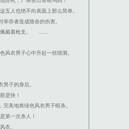
他弄死，尸体丢出去喂乌鸦！”
，这五人也绝不向表面上那么简单。
对幸存者造成致命的伤害。
人佩戴着枪支。
……
绿色风衣男子心中升起一丝猜测。
衣男子的身后。
迟那是快！
，完美地将绿色风衣男子暗杀。
不是第一次杀人！
的风衣。