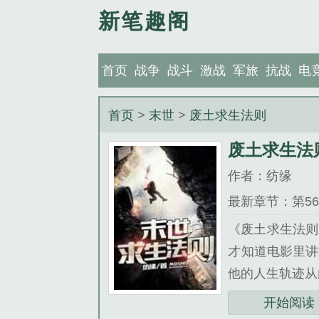
新笔趣阁
首页
战争
战斗
激战
军旅
抗战
电
首页
>
末世
>
废土求生法则
废土求生法
作者：纺缘
最新章节：第56
《废土求生法则
才知道电影里讲
他的人生轨迹从
开始阅读