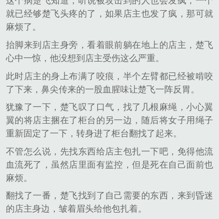
这个病楚飞知道，听说被攻击到的人也会发疯，一个
就已经够楚飞头疼的了，如果店主也发了疯，那可就
麻烦了。
抬脚来到店主身旁，看着眼前躺在地上的店主，楚飞
心中一惊，他没想到店主受伤这么严重。
此时店主的身上布满了咬痕，半个左臂都已经被啃咬
了下来，鼻尖传来的一股血腥味让楚飞一阵反胃。
犹豫了一下，楚飞叹了口气，找了几根麻绳，小心翼
翼的将店主捆在了柜台的另一边，随后将女子用绳子
重新固定了一下，转身进了柜台翻找了起来。
不管怎么说，先找东西给店主包扎一下吧，免得他流
血流死了，虽然店里面有监控，但是死在自己面前也
麻烦。
翻找了一番，楚飞找到了自己需要的东西，来到昏迷
的店主身边，皱着眉头给他包扎着。