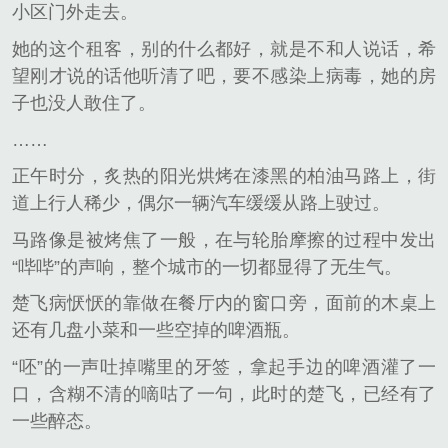
小区门外走去。
她的这个租客，别的什么都好，就是不和人说话，希
望刚才说的话他听清了吧，要不感染上病毒，她的房
子也没人敢住了。
……
正午时分，炙热的阳光烘烤在漆黑的柏油马路上，街
道上行人稀少，偶尔一辆汽车缓缓从路上驶过。
马路像是被烤焦了一般，在与轮胎摩擦的过程中发出
“哔哔”的声响，整个城市的一切都显得了无生气。
楚飞病恹恹的靠做在餐厅内的窗口旁，面前的木桌上
还有几盘小菜和一些空掉的啤酒瓶。
“呸”的一声吐掉嘴里的牙签，拿起手边的啤酒灌了一
口，含糊不清的嘀咕了一句，此时的楚飞，已经有了
一些醉态。