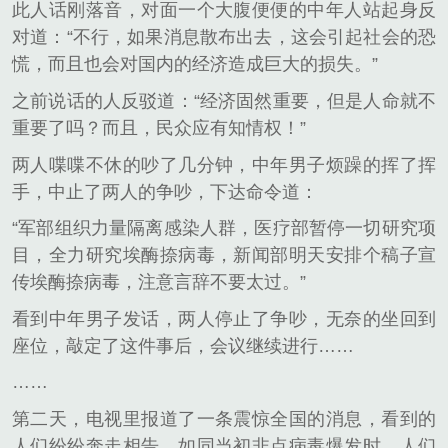
此人话刚落音，对面一个大腹便便的中年人站起身反
对道：“不行，如果消息散布出去，这会引起社会的恐
慌，而且也会对国内的经济造成巨大的损失。”
之前说话的人反驳道：“经济固然重要，但是人命就不
重要了吗？而且，民众应有知情权！”
两人喋喋不休的吵了几分钟，中年男子烦躁的挥了挥
手，中止了两人的争吵，下达命令道：
“军部组织力量隔离感染人群，医疗部暂停一切研究项
目，全力研究埃酶捺病毒，新闻部明天安排个稿子宣
传埃酶捺病毒，注意言辞不要太过。”
看到中年男子发话，两人停止了争吵，无奈的坐回到
座位，敲定了这件事后，会议继续进行……
……
第二天，电视里报道了一条震惊全国的消息，看到的
人们纷纷奔走相告，如同当初非点病毒爆发时，人们