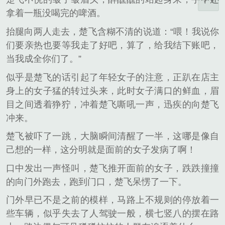
拿着一瓶没喝完的啤酒。
抬腿向两人走去，楚飞含糊不清的说道：“喂！我说你
们要亲热也要等我走了好吧，算了，给我结下账吧，
当我成全你们了。”
似乎是楚飞的话引起了年轻女子的注意，正趴在店主
身上的女子猛的转过头来，此时女子满口的鲜血，眉
目之间透着狰狞，冲着楚飞嘶吼一声，迅疾的向楚飞
冲来。
楚飞被吓了一跳，大脑瞬间清醒了一半，这哪是像自
己想的一样，这分明就是面前的女子发病了啊！
口中发出一声怪叫，楚飞推开面前的女子，跌跌撞撞
的向门外跑去，跑到门口，楚飞呆愣了一下。
门外早已不是之前的模样，马路上不规则的停放着一
些车辆，似乎失去了人驾驶一般，横七竖八的摆在路