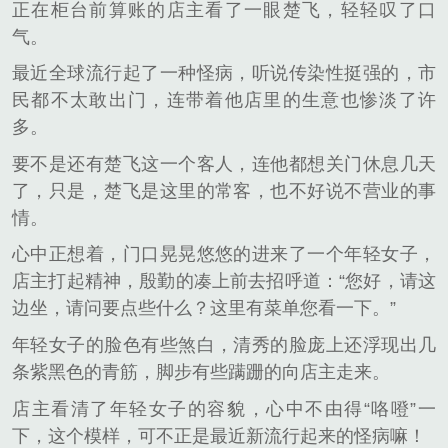
正在柜台前算账的店主看了一眼楚飞，轻轻叹了口
气。
最近全球流行起了一种怪病，听说传染性挺强的，市
民都不太敢出门，连带着他店里的生意也惨淡了许
多。
要不是还有楚飞这一个客人，连他都想关门休息几天
了，只是，楚飞是这里的常客，也不好说不营业的事
情。
心中正想着，门口晃晃悠悠的进来了一个年轻女子，
店主打起精神，殷勤的凑上前去招呼道：“您好，请这
边坐，请问要点些什么？这里有菜单您看一下。”
年轻女子的脸色有些煞白，清秀的脸庞上还浮现出几
条紫黑色的青筋，脚步有些蹒跚的向店主走来。
店主看清了年轻女子的容貌，心中不由得“咯噔”一
下，这个模样，可不正是最近新流行起来的怪病嘛！