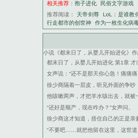
相关推荐
：
孢子进化
民俗文字游戏
推荐阅读：
天帝剑尊
LoL：是谁
行走都市的创世神
作为一枚生化病
小说《都末日了，从婴儿开始进化》作
都末日了，从婴儿开始进化 第1章 才
女声说：“还不是那天你心急！痛痛痛
徐少商隔着一层皮，听见外面的争吵
他咳嗽两声，才把羊水咳出去，就被
“还好是顺产，现在咋办？”女声问。
徐少商这才知道，捂住自己的正是亲
“不要吧……就把他留在这里，这世