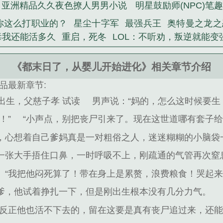
亚洲精品久久夜色撩人男男小说
明星鼓励师(NPC)笔
教你这么打职业的？
星尘十字军
最强兵王
奥特曼之龙之
毒我还能活多久
重启，死冬
LOL：不听劝，叛逆就能变
《都末日了，从婴儿开始进化》相关章节介绍
品最新章节:
出生，父慈子孝 试读
男声说：“妈的，怎么这时候要生
！”
“小声点，别把丧尸引来了。现在这世道哪有套子给
，心想着自己爹妈真是一对粗俗之人，迷迷糊糊的小脑袋
一张大手捂住口鼻，一时呼吸不上，刚疏通的气管再次窒
“我把他闷死算了！带在身上是累赘，浪费粮食！哭起来
爹，他试着挣扎一下，但是刚出生根本没有几分力气。
道反正他也活不下去的，留在这要是真有丧尸追过来，还能