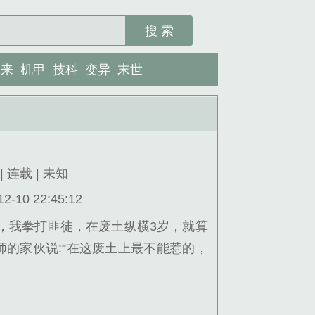
搜 索
未来
机甲
技科
变异
末世
| 连载 | 未知
10 22:45:12
，我拳打匪徒，在废土纵横3岁，就算
的家伙说:“在这废土上最不能惹的，