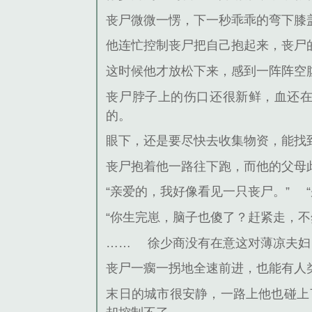
丧尸微微一愣，下一秒乖乖的弯下膝
他连忙控制丧尸把自己抱起来，丧尸
这时候他才放松下来，感到一阵阵空
丧尸脖子上的伤口还很新鲜，血还
的。
眼下，还是要尽快去收集物资，能找
丧尸抱着他一路往下跑，而他的父母
“亲爱的，我好像看见一只丧尸。”
“你生完崽，脑子也傻了？赶紧走，不
……
徐少商没有在意这对薄凉夫妇
丧尸一瘸一拐地全速前进，也能有人
末日的城市很安静，一路上他也碰上