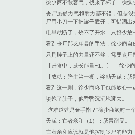
徐少商不敢客气，找来了杯子，操纵
丧尸虽然力气和耐力都不错，但是没
尸用小刀一下把罐子戳开，可惜洒出
电早就断了，烧不了开水，只好少放
看到丧尸那么粗暴的手法，徐少商自
只是脖子上的力量还不够，需要丧尸
【进食中，成长能量+1。】
徐少
【成就：降生第一餐，奖励天赋：肠
看到这一则，徐少商终于也能放心一
填饱了肚子，他昏昏沉沉地睡去。
“这难道就是金手指？”徐少商顿时一
天赋：亡者亲和（1）；肠胃耐受。
亡者亲和应该就是他控制丧尸的能力