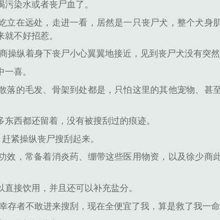
喝污染水或者丧尸血了。
屹立在远处，走进一看，居然是一只丧尸犬，整个犬身
来就不好招惹。
商操纵着身下丧尸小心翼翼地接近，见到丧尸犬没有突
中一喜。
散落的毛发、骨架到处都是，只怕这里的其他宠物、甚
多东西都还留着，没有被搜刮过的痕迹。
，赶紧操纵丧尸搜刮起来。
功效，常备着消炎药、绷带这些医用物资，以及徐少商
以直接饮用，并且还可以补充盐分。
他幸存者不敢进来搜刮，现在全便宜了我，算是救了我一命