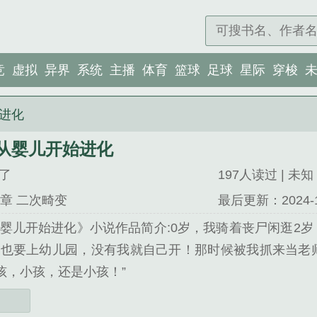
竞
虚拟
异界
系统
主播
体育
篮球
足球
星际
穿梭
进化
从婴儿开始进化
了
197人读过 | 未知 
章 二次畸变
最后更新：2024-12-
婴儿开始进化》小说作品简介:0岁，我骑着丧尸闲逛2岁
也要上幼儿园，没有我就自己开！那时候被我抓来当老师
小孩，小孩，还是小孩！”