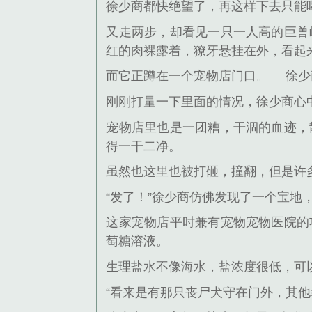
徐少商都快绝望了，再这样下去只能
又走两步，却看见一只一人高的巨兽
红的肉裸露着，獠牙悬挂在外，看起
而它正蹲在一个宠物店门口。
徐少
刚刚打量一下里面的情况，徐少商心
宠物店里也是一团糟，干涸的血迹，
得一干二净。
虽然也这里也被打砸，撞翻，但是许
“发了！”徐少商仿佛发现了一个宝地
这家宠物店平时兼有宠物宠物医院的
萄糖溶液。
生理盐水不像海水，盐浓度很低，可
“看来是有那只丧尸犬守在门外，其