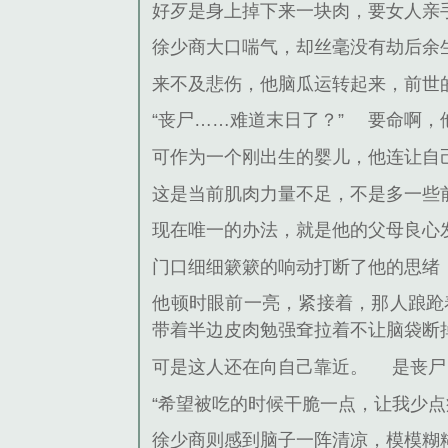
好歹是身上掉下来一块肉，要女人亲
徐少商大口喘气，却丝毫没有劫后余
来不及悲伤，他脑瓜运转起来，前世
“丧尸……难道末日了？”
要命啊，
可作为一个刚出生的婴儿，他连让自
这是当前肌肉力量不足，不是多一些
现在唯一的办法，就是他的父母良心
门口细细簌簌的响动打断了他的思绪
他顿时眼前一亮，紧接着，那人踉跄
带着半边皮肉勉强耷拉着不让脑袋断
可是这人还在向自己靠近。
是丧尸
“希望被吃的时候干脆一点，让我少点
徐少商则感到脑子一阵清凉，模模糊