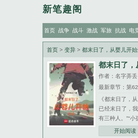
新笔趣阁
首页
战争
战斗
激战
军旅
抗战
电
首页
>
变异
>
都末日了，从婴儿开始
都末日了，
作者：名字弄丢
最新章节：第62
《都末日了，从
已经末日了，我
有三种人。”“
开始阅读