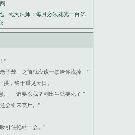
趣阁
恋
死灵法师：每月必须花光一百亿
强
！”
老子戴！之前就应该一拳给你流掉！”
一拱，终于重见天日。
息。
谁要杀我？刚出生就要死了？
还会引来丧尸。”
吸引住拖延一会。”