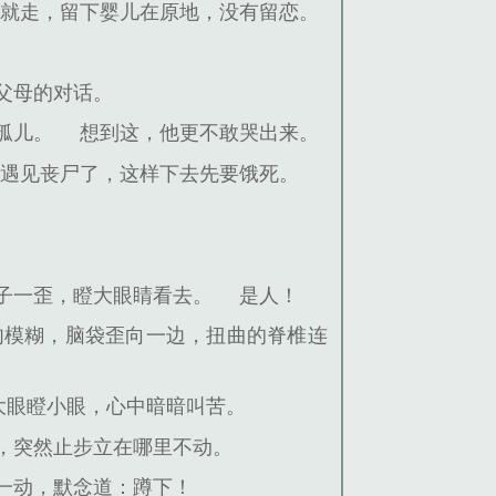
身就走，留下婴儿在原地，没有留恋。
父母的对话。
孤儿。
想到这，他更不敢哭出来。
说遇见丧尸了，这样下去先要饿死。
子一歪，瞪大眼睛看去。
是人！
肉模糊，脑袋歪向一边，扭曲的脊椎连
大眼瞪小眼，心中暗暗叫苦。
，突然止步立在哪里不动。
一动，默念道：蹲下！