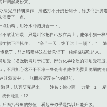
丧尸调起奶粉来。
办法完成精细操作，居然打不开奶粉罐子，徐少商折腾
来浪费了一点。
一点奶粉，用冷水冲泡搅合一下。
然不敢让它喂，只是叫它把自己放在桌上，他像小猫一样
帮忙把下巴托住。
“辛苦一天，终于吃上一顿了。”
商饿极了，只是暗暗将这些信息记下，继续猛猛吃起来。
胃耐受（增强肠胃对于细菌、部分化学物质的可耐受程度
点，不用担心这不干不净一餐会击溃他作为婴儿脆弱的消
迷迷蒙蒙中，一张面板漂浮在他的眼前。
个激灵，认真研究起来。
姓名：徐少商
力量：1
精
成长能量：12
，后面括号里的数值，看起来似乎是指以后能升级。