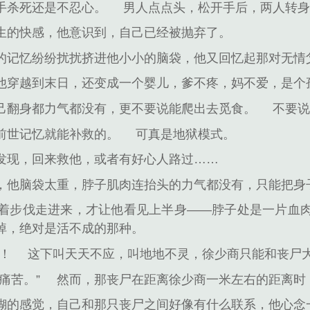
手杀死还是不忍心。
男人点点头，松开手后，两人转
生的快感，他意识到，自己已经被抛弃了。
的记忆纷纷扰扰挤进他小小的脑袋，他又回忆起那对无情
他穿越到末日，还变成一个婴儿，爹不疼，妈不爱，是个
己翻身都力气都没有，更不要说能爬出去觅食。
不要
前世记忆就能补救的。
可真是地狱模式。
发现，回来救他，或者有好心人路过……
，他脑袋太重，脖子肌肉连抬头的力气都没有，只能把身
着步伐走进来，才让他看见上半身——脖子处是一片血
掉，绝对是活不成的那种。
！
这下叫天天不应，叫地地不灵，徐少商只能和丧尸
痛苦。”
然而，那丧尸在距离徐少商一米左右的距离时
糊的感觉，自己和那只丧尸之间好像有什么联系，他心念