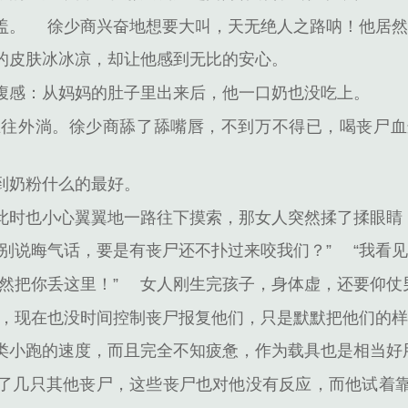
盖。
徐少商兴奋地想要大叫，天无绝人之路呐！他居
的皮肤冰冰凉，却让他感到无比的安心。
腹感：从妈妈的肚子里出来后，他一口奶也没吃上。
在往外淌。徐少商舔了舔嘴唇，不到万不得已，喝丧尸血
到奶粉什么的最好。
此时也小心翼翼地一路往下摸索，那女人突然揉了揉眼睛
“别说晦气话，要是有丧尸还不扑过来咬我们？”
“我看
然把你丢这里！”
女人刚生完孩子，身体虚，还要仰仗
，现在也没时间控制丧尸报复他们，只是默默把他们的
类小跑的速度，而且完全不知疲惫，作为载具也是相当好
了几只其他丧尸，这些丧尸也对他没有反应，而他试着