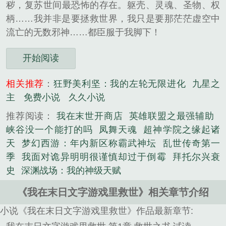
秽，复苏世间最恐怖的存在。躯壳、灵魂、圣物、权
柄……我并非是要拯救世界，我只是要那茫茫虚空中
流亡的无数邪神……都臣服于我脚下！
开始阅读
相关推荐
：
狂野美利坚：我的左轮无限进化
九星之
主
免费小说
久久小说
推荐阅读：
我在末世开商店
英雄联盟之最强辅助
峡谷没一个能打的吗
凤舞天魂
超神学院之缘起诸
天
梦幻西游：年内新区称霸武神坛
乱世传奇第一
季
我面对诡异明明很谨慎却过于倒霉
拜托尔兴衰
史
深渊战场：我的神级天赋
《我在末日文字游戏里救世》相关章节介绍
小说《我在末日文字游戏里救世》作品最新章节: