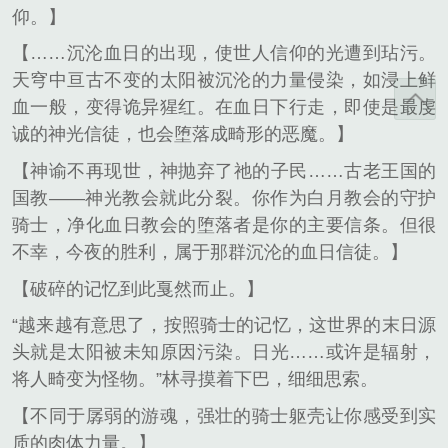
仰。】
【……沉沦血日的出现，使世人信仰的光遭到玷污。
天穹中亘古不变的太阳被沉沦的力量侵染，如浸上鲜
血一般，变得诡异猩红。在血日下行走，即使是最虔
诚的神光信徒，也会堕落成畸形的恶魔。】
【神谕不再现世，神抛弃了祂的子民……古老王国的
国教——神光教会就此分裂。你作为白月教会的守护
骑士，净化血日教会的堕落者是你的主要信条。但很
不幸，今夜的胜利，属于那群沉沦的血日信徒。】
【破碎的记忆到此戛然而止。】
“越来越有意思了，按照骑士的记忆，这世界的末日源
头就是太阳被未知原因污染。日光……或许是辐射，
将人畸变为怪物。”林寻摸着下巴，细细思索。
【不同于孱弱的游魂，强壮的骑士躯壳让你感受到实
质的肉体力量。】