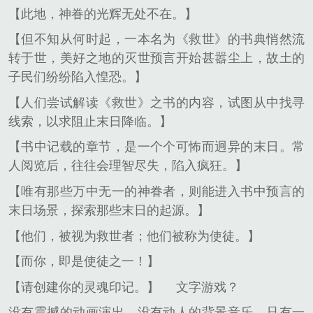
【此地，神眷的光辉无处不在。】
【但不知从何时起，一本名为《救世》的书典悄然流
转于世，美好之地的灭世预言开始甚嚣尘上，故土的
子民们纷纷陷入惶恐。】
【人们尝试解读《救世》之书的内容，试图从中找寻
线索，以求阻止末日降临。】
【书中记载的章节，是一个个可怖而迥异的末日。常
人阅览后，往往会理智尽失，陷入疯狂。】
【唯有那些万中无一的神眷者，则能进入书中预言的
末日场景，探索那些末日的起源。】
【他们，被视为救世者；他们被称为使徒。】
【而你，即是使徒之一！】
【请创建你的灵魂印记。】
文字游戏？
没有震撼的动画演出，没有动人的背景音乐，只有一