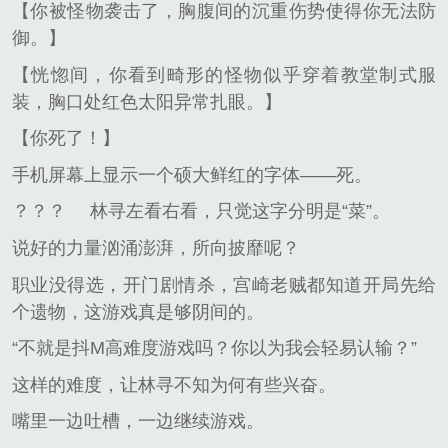
【你被怪物袭击了，胸腹间的沉重伤势使得你无法防
御。】
【恍惚间，你看到畸形的怪物似乎穿着教堂制式服
装，胸口处红色太阳异常扎眼。】
【你死了！】
手机屏幕上显示一个硕大鲜红的字体——死。
？？？
林寻左看右看，只觉这字分明是“菜”。
说好的力量汹涌澎湃，所向披靡呢？
职业没得选，开门剧情杀，宫崎老贼都知道开局先给
个遗物，这游戏真是够阴间的。
“不就是抖M高难度游戏吗？你以为我会轻易认输？”
这样的难度，让林寻不知为何有些兴奋。
嘴里一边吐槽，一边继续游戏。