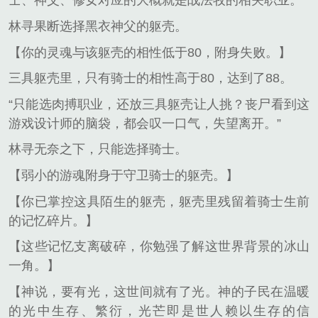
士、神父、修女对应的大概就是战法牧的相关职业。
林寻果断选择黑衣神父的躯壳。
【你的灵魂与该躯壳的相性低于80，附身失败。】
三具躯壳里，只有骑士的相性高于80，达到了88。
“只能选肉搏职业，还放三具躯壳让人挑？丧尸看到这
游戏设计师的脑袋，都会叹一口气，失望离开。”
林寻无奈之下，只能选择骑士。
【弱小的游魂附身于守卫骑士的躯壳。】
【你已掌控这具陌生的躯壳，躯壳里残留着骑士生前
的记忆碎片。】
【这些记忆支离破碎，你勉强了解这世界背景的冰山
一角。】
【神说，要有光，这世间就有了光。神的子民在温暖
的光中生存、繁衍，光芒即是世人赖以生存的信