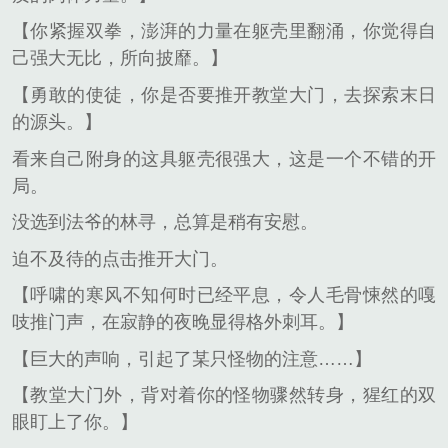
【你紧握双拳，澎湃的力量在躯壳里翻涌，你觉得自
己强大无比，所向披靡。】
【勇敢的使徒，你是否要推开教堂大门，去探索末日
的源头。】
看来自己附身的这具躯壳很强大，这是一个不错的开
局。
没选到法爷的林寻，总算是稍有安慰。
迫不及待的点击推开大门。
【呼啸的寒风不知何时已经平息，令人毛骨悚然的嘎
吱推门声，在寂静的夜晚显得格外刺耳。】
【巨大的声响，引起了某只怪物的注意……】
【教堂大门外，背对着你的怪物骤然转身，猩红的双
眼盯上了你。】