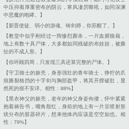
中压抑着厚重密布的阴云，寒风凄厉嘶吼，如同深渊
中恶魔的咆哮。】
【新晋使徒、弱小的游魂、铸剑师，你苏醒了。】
【教堂中似乎刚经过一阵惨烈厮杀，一片血腥狼藉，
地上有数十具尸体，大多都如同残破的布娃娃，被撕
扯的不成人形。】
【你环顾四周，只发现三具还算完整的尸体。】
【守卫骑士的躯壳，身形强壮的青年骑士，狰狞的爪
痕撕裂格挡的十字剑与胸部盔甲，将其开膛破肚，显
然死的很不安详。相性：88%】
【黑衣神父的躯壳，老年的神父身姿佝偻，怀中紧紧
抱着祷告书，嘴角殷红，身前的地上有一片呈喷射形
状分布的脏器碎片，想来他体内应该是空空如也。相
性：79%】