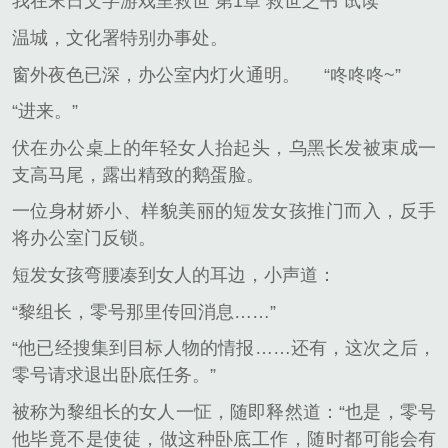
我在末日文字游戏里救世 第1章 救世之书 试读
温城，文化署特别办事处。
窗外夜色已深，办公室内灯火通明。
“咚咚咚~”
“进来。”
伏在办公桌上的年轻女人抬起头，乌黑长发被束成一
支高马尾，露出精致的鹅蛋脸。
一位身材娇小、样貌美丽的短发女孩推门而入，反手
将办公室门反锁。
短发女孩弯腰凑到女人的耳边，小声道：
“黎组长，零号那里传回消息……”
“他已经搜集到目标人物的情报……还有，这次之后，
零号请求退出卧底任务。”
被称为黎组长的女人一怔，随即释然道：“也是，零号
他毕竟不是使徒，做这种卧底工作，随时都可能会有