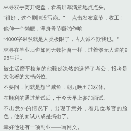
林寻双手离开键盘，看着屏幕满意地点点头。
“很好，这个剧情没写崩。”
点击发布章节，收工！
他伸一个懒腰，浑身骨节噼啪作响。
“4000字果然就是人类极限了，古人诚不欺我也。”
林寻在毕业后也如同无数社畜一样，过着惨无人道的9
96生活。
被生活磨平棱角的他毅然决然的选择了考公，报考是
文化署的文书岗位。
不要问，问就是想当咸鱼，朝九晚五加双休。
在顺利的通过笔试后，于今天早上参加面试。
不出意外的情况下，出现了意外，看几位考官的脸
色，他的面试八成是搞砸了。
幸好他还有一项副业——写网文。