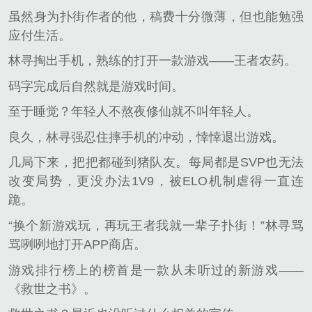
虽然身为扑街作者的他，稿费十分微薄，但也能勉强
应付生活。
林寻掏出手机，熟练的打开一款游戏——王者农药。
码字完成后自然就是游戏时间。
至于睡觉？年轻人不熬夜修仙就不叫年轻人。
良久，林寻强忍住摔手机的冲动，悻悻退出游戏。
几局下来，把把都碰到猪队友。每局都是SVP也无法
改变局势，更没办法1V9，被ELO机制虐得一直连
跪。
“换个新游戏玩，再玩王者我就一辈子扑街！”林寻骂
骂咧咧地打开APP商店。
游戏排行榜上的榜首是一款从未听过的新游戏——
《救世之书》。