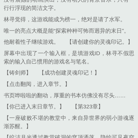
行行浮现的简洁文字。
林寻觉得，这游戏能成为榜一，绝对是请了水军。
唯一的亮点大概是能“探索种种可怖而迥异的末日”。
他耐着性子继续游戏。
【请创建你的灵魂印记。】
屏幕中出现了一个输入框，是填游戏ID，林寻不假思
索的输入自己惯用的游戏名与笔名。
【铸剑师】
【成功创建灵魂印记！】
【点击翻阅，进入章节。】
书页哗啦啦的翻动，厚重的书本仿佛没有尽头……
【你已进入末日章节。】
【第323章】
【一座破败不堪的教堂中，来自异世界的弱小游魂逐
渐苏醒。】
【皎洁月光透过教堂破洞的穹顶洒落，隐约可见夜空