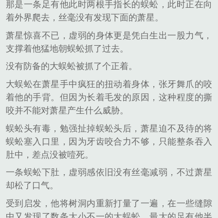
那是一条足有他此时两根手指长的蜈蚣，此时正在向
着外界爬去，丝毫没有发现下面的萧星。
萧星惊喜不已，虚弱的身体更是凭白生出一股力气，
支撑着他猛地朝蜈蚣抓了过去。
没有防备的大蜈蚣被抓了个正着。
大蜈蚣在萧星手中疯狂的扭动着身体，张牙舞爪的咬
着他的手背。但因为长着毛发的原因，这种程度的撕
咬并不能对萧星产生什么威胁。
蜈蚣头有毒，勉强扯掉蜈蚣头后，萧星迫不及待的将
蜈蚣塞入口里，因为牙齿咬合力不够，只能整条吞入
肚中，差点没被噎死。
一条蜈蚣下肚，虚弱感依旧没有丝毫减弱，不过萧星
却松了口气。
受到启发，他将树洞内重新打量了一遍，在一些缝隙
中又发现了数条大小不一的大蜈蚣，最大的足有他半