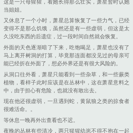
这是一只母猩猩，看她长得那么壮实，萧星暂时认她
当姐姐。
又休息了一个小时，萧星总算恢复了一些力气，已经
变得不是那么饥饿，虽然还是有一些虚弱，但这是太
久没吃东西的后遗症，过一段时间自然就会恢复。
外面的天色逐渐暗了下来，吃饱喝足，萧星也没有了
马上离开树洞的打算，毕竟那连面都没见过的母亲可
能已经折在外面了，想必外界还是有很大风险的。
从洞口往外看，萧星只能看到一些杂草，和一些蕨类
植物，看样子此时应该是在丛林中，这在萧星意料之
中，由于担心有危险，也就没有敢出去。
现在他还很虚弱，一旦遇到蛇，黄鼠狼之类的掠食者
很难活命。。
等休息一晚再外出查看也不迟。
夜晚的丛林有些清冷，两只猩猩幼崽不得不抱在一起