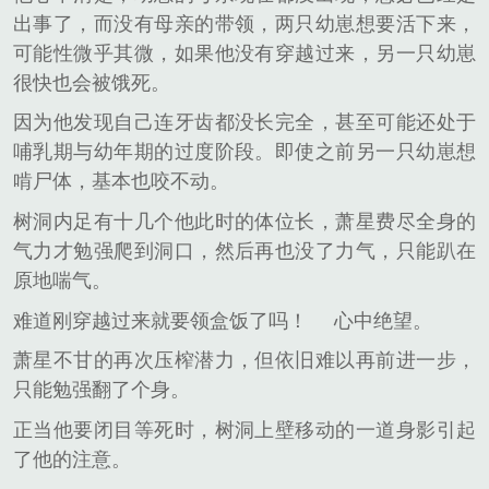
出事了，而没有母亲的带领，两只幼崽想要活下来，
可能性微乎其微，如果他没有穿越过来，另一只幼崽
很快也会被饿死。
因为他发现自己连牙齿都没长完全，甚至可能还处于
哺乳期与幼年期的过度阶段。即使之前另一只幼崽想
啃尸体，基本也咬不动。
树洞内足有十几个他此时的体位长，萧星费尽全身的
气力才勉强爬到洞口，然后再也没了力气，只能趴在
原地喘气。
难道刚穿越过来就要领盒饭了吗！
心中绝望。
萧星不甘的再次压榨潜力，但依旧难以再前进一步，
只能勉强翻了个身。
正当他要闭目等死时，树洞上壁移动的一道身影引起
了他的注意。