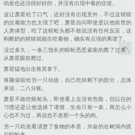
幼崽也还活得好好的，并没有出现中毒的症状。
这让萧星松了口气，还好没有出现意外，不过这猩猩
的抗毒能力也太强了吧，萧星自问即使是以他前世的
人类体型，吃了这蜈蚣头都不敢说没有任何反应，这
刚断奶的猩猩就能生吃毒物，确实有点强的离谱了。
没过多久，一条三指长的蜈蚣悉悉索索的爬了过来，
从萧星眼前爬过。
萧星猛地出击将其拿下。
将脑袋留给另一只幼崽，自己吃掉剩下的部分，总体
来说，二八分账。
萧星不敢吃蜈蚣头，即使看上去没有危险，但以往的
习惯还是让他选择了谨慎，生命只有一条，再怎么小
心也不为过，再说也不差那一个头的肉。
另一只幼崽看清楚了食物的本质，兴奋的在树洞内抓
起蜈蚣来。