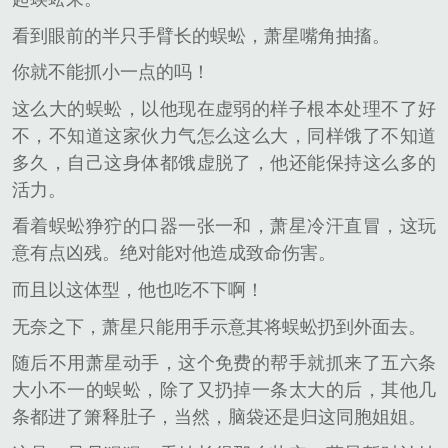
看到眼前的半只手臂长的蜈蚣，萧星嘴角抽搐。
你就不能抓小一点的吗！
这么大的蜈蚣，以他现在虚弱的样子根本处理不了好
不，不知道这家伙力气怎么这么大，同样饿了不知道
多久，自己这身体都饿虚脱了，他还能保持这么多的
活力。
看着蜈蚣狰狞的口器一张一和，萧星冷汗直冒，这玩
意有点凶残。绝对能对他造成致命伤害。
而且以这体型，他也吃不下啊！
无奈之下，萧星只能用手示意其将蜈蚣扔到外面去。
随后不用萧星动手，这个免费的帮手就抓来了五六条
大小不一的蜈蚣，除了又扔掉一条太大的后，其他几
条都进了箫释肚子，当然，脑袋还是归这同胞姐姐。