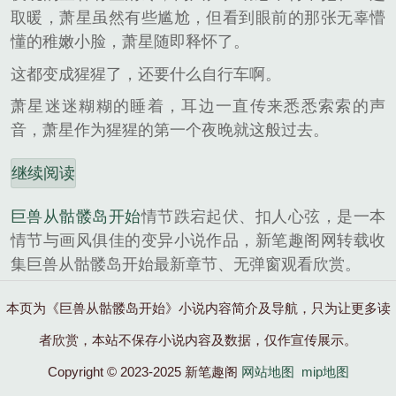
取暖，萧星虽然有些尴尬，但看到眼前的那张无辜懵
懂的稚嫩小脸，萧星随即释怀了。
这都变成猩猩了，还要什么自行车啊。
萧星迷迷糊糊的睡着，耳边一直传来悉悉索索的声
音，萧星作为猩猩的第一个夜晚就这般过去。
继续阅读
巨兽从骷髅岛开始
情节跌宕起伏、扣人心弦，是一本
情节与画风俱佳的变异小说作品，新笔趣阁网转载收
集巨兽从骷髅岛开始最新章节、无弹窗观看欣赏。
本页为《巨兽从骷髅岛开始》小说内容简介及导航，只为让更多读
者欣赏，本站不保存小说内容及数据，仅作宣传展示。
Copyright © 2023-2025 新笔趣阁
网站地图
mip地图