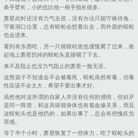
条手臂长，小的也比他一根手指长很多。
萧星此时还没有力气去抓，没有办法只能守株待兔，
守着洞口位置，总有蜈蚣会想要出去，而外面的蜈蚣
也会进来。
看到有东西吃，另一只猩猩幼崽也缓慢爬了过来，捡
起地上萧星扔掉的蜈蚣头直接咽了下去。
来不及阻止也没力气阻止的萧星一脸无语。
这熊孩子不知道会不会被毒死，蜈蚣虽然有毒，但毒
性应该不会太大，希望不要出事才好。
虽然他对这所谓的自家人并没有任何的感情，但好歹
是同一阵营，和这具猩猩身体也有着血缘关系，而且
这蜈蚣头也是他扔的，如果出事了，总会有些愧疚负
罪感。
等了半个小时，萧星恢复了一些体力，吃了蜈蚣头的