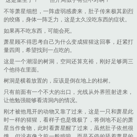
“这是重生了？”
“但开局似乎有些不对啊？”
不等萧星细想，一阵虚弱感袭来，肚子传来极其剧烈
的绞痛，身体一阵乏力，这是太久没吃东西的症状。
如果再不吃东西，可能会死。
萧星顾不得思考自己为什么变成猩猩这回事，赶紧打
量四周，希望找到一点吃的。
这是一个潮湿的树洞，空间还算充裕，刚好足够两三
个他待在里面。
树洞是横着放置的，应该是倒在地上的枯树。
只有前面有一个不大的出口，光线从外界照射进来，
让他勉强能够看清洞内的情况。
刚才被他甩开的动物又靠了过来，这是一只和萧星此
时一样的猩猩，看样子也是饿极了，将倒地不起的萧
星当作食物，此时看萧星醒了过来，虽然肚子依然很
饿，但没有像之前一般啃咬，而是不停的舔着萧星的