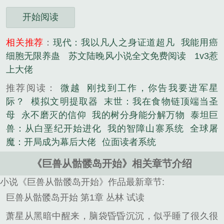
开始阅读
相关推荐
：
现代：我以凡人之身证道超凡
我能用癌
细胞无限养蛊
苏文陆晚风小说全文免费阅读
1v3惹
上大佬
推荐阅读：
微越
刚找到工作，你告我要进军星
际？
模拟文明提取器
末世：我在食物链顶端当圣
母
永不磨灭的信仰
我的树分身能分解万物
泰坦巨
兽：从白垩纪开始进化
我的智障山寨系统
全球屠
魔：开局成为幕后大佬
位面读者系统
《巨兽从骷髅岛开始》相关章节介绍
小说《巨兽从骷髅岛开始》作品最新章节:
巨兽从骷髅岛开始 第1章 丛林 试读
萧星从黑暗中醒来，脑袋昏昏沉沉，似乎睡了很久很