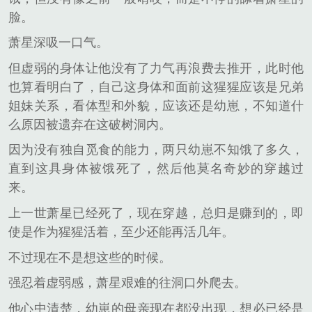
脸。
萧星深吸一口气。
但虚弱的身体让他没有了力气再浪费去推开，此时他
也算看明白了，自己这身体和面前这猩猩应该是兄弟
姐妹关系，看体型和外貌，应该还是幼崽，不知道什
么原因被遗弃在这破树洞内。
因为没有独自觅食的能力，两只幼崽不知饿了多久，
直到这具身体被饿死了，然后他莫名奇妙的穿越过
来。
上一世萧星已经死了，现在穿越，总归是赚到的，即
使是作为猩猩活着，至少还能再活几年。
不过现在不是想这些的时候。
强忍着虚弱感，萧星艰难的往洞口外爬去。
他心中清楚，幼崽的母亲现在都没出现，想必已经是