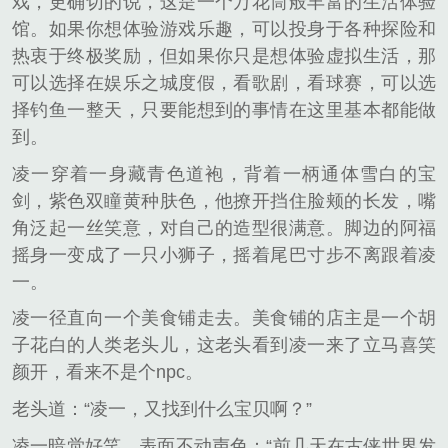
戏，更确切的说，这是一个万花筒般丰富的生活体验
馆。如果你想体验游戏乐趣，可以投身于各种探险和
热衷于终极奖励，但如果你只是想体验虚拟生活，那
可以选择在娱乐之城度假，看歌剧，看球赛，可以选
择钓鱼一整天，只要能想到的事情在这里基本都能做
到。
凌一穿着一身藏青色道袍，背着一柄通体雪白的宝
剑，紫色双瞳黄种肤色，他撩开挡住脸颊的长发，嘴
角泛起一丝笑意，对自己的造型很满意。脚边的阿福
摇身一变成了一只小狮子，摇着尾巴寸步不离跟着凌
一。
凌一径直向一个美食铺走去。美食铺的店主是一个胡
子花白的人类老头儿，这老头看到凌一来了立马喜笑
颜开，看来不是个npc。
老头道：“凌一，又找到什么宝贝啊？”
凌一暗觉好笑，表面不动声色：“前几天在古侠世界发