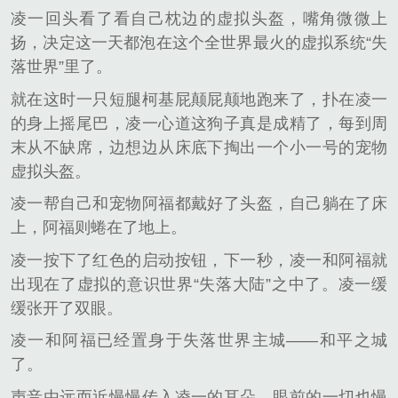
凌一回头看了看自己枕边的虚拟头盔，嘴角微微上
扬，决定这一天都泡在这个全世界最火的虚拟系统“失
落世界”里了。
就在这时一只短腿柯基屁颠屁颠地跑来了，扑在凌一
的身上摇尾巴，凌一心道这狗子真是成精了，每到周
末从不缺席，边想边从床底下掏出一个小一号的宠物
虚拟头盔。
凌一帮自己和宠物阿福都戴好了头盔，自己躺在了床
上，阿福则蜷在了地上。
凌一按下了红色的启动按钮，下一秒，凌一和阿福就
出现在了虚拟的意识世界“失落大陆”之中了。凌一缓
缓张开了双眼。
凌一和阿福已经置身于失落世界主城——和平之城
了。
声音由远而近慢慢传入凌一的耳朵，眼前的一切也慢