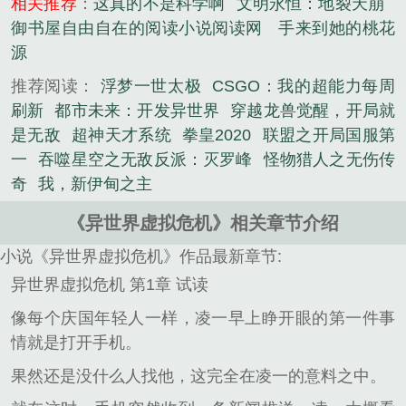
相关推荐
：
这真的不是科学啊
文明永恒：地裂天崩
御书屋自由自在的阅读小说阅读网
手来到她的桃花
源
推荐阅读：
浮梦一世太极
CSGO：我的超能力每周
刷新
都市未来：开发异世界
穿越龙兽觉醒，开局就
是无敌
超神天才系统
拳皇2020
联盟之开局国服第
一
吞噬星空之无敌反派：灭罗峰
怪物猎人之无伤传
奇
我，新伊甸之主
《异世界虚拟危机》相关章节介绍
小说《异世界虚拟危机》作品最新章节:
异世界虚拟危机 第1章 试读
像每个庆国年轻人一样，凌一早上睁开眼的第一件事
情就是打开手机。
果然还是没什么人找他，这完全在凌一的意料之中。