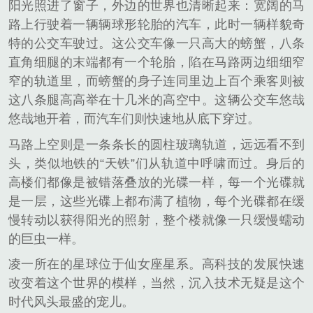
阳光照进了窗子，外边的世界也清晰起来：宽阔的马
路上行驶着一辆辆球形轮胎的汽车，此时一辆样貌奇
特的公交车驶过。这公交车像一只高大的螃蟹，八条
直角细腿的末端都有一个轮胎，陷在马路两边细细窄
窄的轨道里，而螃蟹的身子连同里边上百个乘客则被
这八条腿高高举在十几米的高空中。这辆公交车悠哉
悠哉地开着，而汽车们则快速地从底下穿过。
马路上空则是一条条长的圆柱玻璃轨道，远远看不到
头，类似地铁的“天铁”们从轨道中呼啸而过。身后的
高楼们都像是被错落叠放的光碟一样，每一个光碟就
是一层，这些光碟上都布满了植物，每个光碟都在缓
慢转动以获得阳光的照射，整个楼就像一只缓慢蠕动
的巨虫一样。
凌一所在的星球位于仙女座星系。高科技的发展快速
改变着这个世界的模样，当然，沉入技术无疑是这个
时代风头最盛的宠儿。