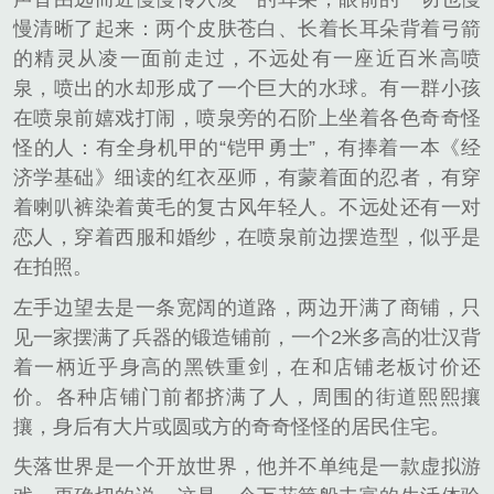
慢清晰了起来：两个皮肤苍白、长着长耳朵背着弓箭
的精灵从凌一面前走过，不远处有一座近百米高喷
泉，喷出的水却形成了一个巨大的水球。有一群小孩
在喷泉前嬉戏打闹，喷泉旁的石阶上坐着各色奇奇怪
怪的人：有全身机甲的“铠甲勇士”，有捧着一本《经
济学基础》细读的红衣巫师，有蒙着面的忍者，有穿
着喇叭裤染着黄毛的复古风年轻人。不远处还有一对
恋人，穿着西服和婚纱，在喷泉前边摆造型，似乎是
在拍照。
左手边望去是一条宽阔的道路，两边开满了商铺，只
见一家摆满了兵器的锻造铺前，一个2米多高的壮汉背
着一柄近乎身高的黑铁重剑，在和店铺老板讨价还
价。各种店铺门前都挤满了人，周围的街道熙熙攘
攘，身后有大片或圆或方的奇奇怪怪的居民住宅。
失落世界是一个开放世界，他并不单纯是一款虚拟游