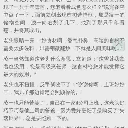
现了一只千年雪莲，您老看看成色怎么样？”说完在空
中点了一下，面前立刻出现虚拟选择框，那是凌一的
储物空间，凌一向右划了几下，找到了那只千年雪
莲，并将其取出。
老头眼睛一亮：“好食材啊，香气扑鼻，高端的食材不
需要太多佐料，只需稍微翻炒一下就是人间美味啊...”
凌一当然知道这老头什么意思，立刻道：“这雪莲我拿
着也没用，您是高级烹饪师，这食材给您才能发挥它
最大的效用。”
老头也不扭捏，反手就收下了：“谢谢你啊，上班好好
干，我儿子那边肯定会照顾你的。”
凌一也只能苦笑了，自己在一家it公司上班，这老头好
巧不巧是他上司的爸爸，因为爱好烹饪于是购买了“失
落世界”，总是要照顾一下的。