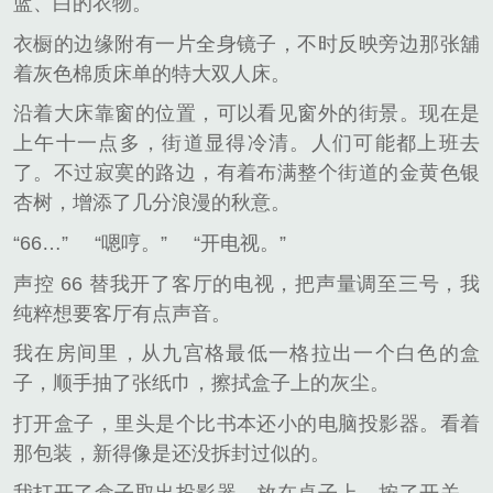
蓝、白的衣物。
衣橱的边缘附有一片全身镜子，不时反映旁边那张舖
着灰色棉质床单的特大双人床。
沿着大床靠窗的位置，可以看见窗外的街景。现在是
上午十一点多，街道显得冷清。人们可能都上班去
了。不过寂寞的路边，有着布满整个街道的金黄色银
杏树，增添了几分浪漫的秋意。
“66…”
“嗯哼。”
“开电视。”
声控 66 替我开了客厅的电视，把声量调至三号，我
纯粹想要客厅有点声音。
我在房间里，从九宫格最低一格拉出一个白色的盒
子，顺手抽了张纸巾，擦拭盒子上的灰尘。
打开盒子，里头是个比书本还小的电脑投影器。看着
那包装，新得像是还没拆封过似的。