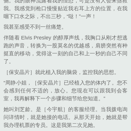
侧。我的眼神流露着我的惶恐，可是没有人会来拯救
我。我感觉到枪口慢慢贴近我右耳上方的位置，在我
咽下口水之际，不出三秒，“哒！”一声！
我甚至感受不到一丝痛楚。
伴随着 Elvis Presley 的醇厚声线，我胸口从刚才想逃
跑的声音，转换为一股莫名的优越感，肩膀突然有种
挺直的移动，觉得这一刻的自己和上一秒的自己不同
了。
［保安晶片］就此植入我的脑袋，监控我的思想。
“周静小姐，［保安晶片］已经植入您的体内了。您不
会感到任何不适的，放心。您现在可以跟我到会客
室，我再解释下一个步骤和细节给您知道。”
她叫刘芝龄。是［今宇航］的客服经理。当我拨电询
问详情时，就是她接的电话。从那天开始，她就是帮
我办理机票的专员。这是我第二次见她。