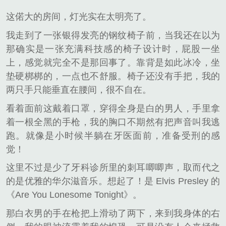
这偌大的房间，灯光实在太明亮了。
我走到了一张银得发亮的钢纹椅子前，当我还在以为
那确实是一张充满科技感的椅子设计时，屁股一坐
上，感觉就完全不是那回事了。靠背是如此冰冷，坐
垫硬梆梆的，一点也不舒服。椅子还没有手把，我的
两只手只能垂直在腰间，很不自在。
看着面前这戴着口罩，穿得全身是白的男人，手里拿
着一根全黑的手枪，我的胸口不期然有把声音叫我逃
跑。就像是小时候半躺在牙医面前，准备受刑的感
觉！
这里不过是少了牙科诊所里的刺耳唧唧声，取而代之
的是优雅的华尔滋音乐。想起了！是 Elvis Presley 的
《Are You Lonesome Tonight》。
那白衣男的手在枪把上滑动了两下，来到我身体的右