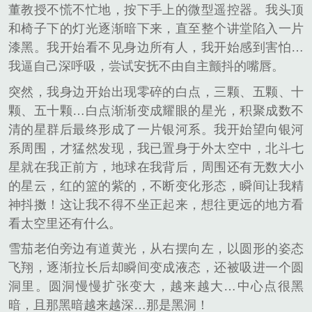
董教授不慌不忙地，按下手上的微型遥控器。我头顶
和椅子下的灯光逐渐暗下来，直至整个讲堂陷入一片
漆黑。我开始看不见身边所有人，我开始感到害怕…
我逼自己深呼吸，尝试安抚不由自主颤抖的嘴唇。
突然，我身边开始出现零碎的白点，三颗、五颗、十
颗、五十颗…白点渐渐变成耀眼的星光，积聚成数不
清的星群后最终形成了一片银河系。我开始望向银河
系周围，才猛然发现，我已置身于外太空中，北斗七
星就在我正前方，地球在我背后，周围还有无数大小
的星云，红的篮的紫的，不断变化形态，瞬间让我精
神抖擞！这让我不得不坐正起来，想往更远的地方看
看太空里还有什么。
雪茄老伯旁边有道黄光，从右摆向左，以圆形的姿态
飞翔，逐渐拉长后却瞬间变成液态，还被吸进一个圆
洞里。圆洞慢慢扩张变大，越来越大…中心点很黑
暗，且那黑暗越来越深…那是黑洞！