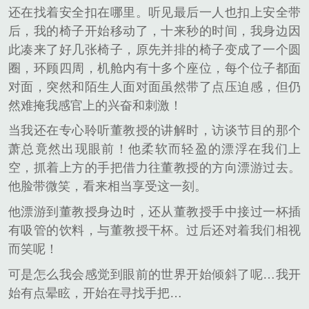
还在找着安全扣在哪里。听见最后一人也扣上安全带
后，我的椅子开始移动了，十来秒的时间，我身边因
此凑来了好几张椅子，原先并排的椅子变成了一个圆
圈，环顾四周，机舱内有十多个座位，每个位子都面
对面，突然和陌生人面对面虽然带了点压迫感，但仍
然难掩我感官上的兴奋和刺激！
当我还在专心聆听董教授的讲解时，访谈节目的那个
萧总竟然出现眼前！他柔软而轻盈的漂浮在我们上
空，抓着上方的手把借力往董教授的方向漂游过去。
他脸带微笑，看来相当享受这一刻。
他漂游到董教授身边时，还从董教授手中接过一杯插
有吸管的饮料，与董教授干杯。过后还对着我们相视
而笑呢！
可是怎么我会感觉到眼前的世界开始倾斜了呢…我开
始有点晕眩，开始在寻找手把…