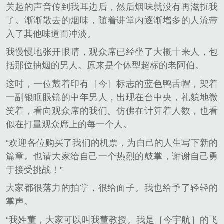
关起的声音传到我耳边后，然后烟味就没有再滋扰我
了。渐渐散去的烟味，随着讲堂内逐渐增多的人流带
入了其他味道而冲淡。
我慢慢地张开眼睛，观众席已经坐了大概十来人，包
括那位抽烟的男人。原来是个体型超标的老阿伯。
这时，一位戴着印有［今］标志的蓝色鸭舌帽，架着
一副银眶眼镜的中年男人，出现在台中央，礼貌地微
笑着，看向观众席的我们。仿佛在计算着人数，也看
似在打量观众席上的每一个人。
“欢迎各位购买了我们的机票，为自己的人生写下新的
篇章。也请大家给自己一个热烈的鼓掌，谢谢自己勇
于接受挑战！”
大家都很落力的拍掌，很给面子。我也给予了轻轻的
掌声。
“我姓董，大家可以叫我董教授。我是［今宇航］的飞