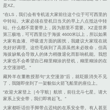
是XZ。
“在LS，我们会有专机送大家前往这个位于可可西里的
中转站。大家必须在登机日当天的早上八点抵达中转
站。什么都不需要带上，因为那里不需要。XZ是世界
第三极地，可可西里位于海拔 4600米以上，所以如果
大家有血液、呼吸道方面的困扰，我建议大家现在就
先好好调理。这些毛病到了高原虽然未必致命，但高
海拔缺氧会导致人的体力稍微退化而影响机能。我想
大家也不会希望自己糊里糊涂的登机，糊里糊涂的在
太空漫游吧。”
藏羚羊在董教授那句“太空漫游”后，就眨眼消失不见
了，我随即坐到了一架貌似火箭飞船里的座位上。
“欢迎大家登上［今宇航］航班，前往北斗七星。请大
家系上安全带，我们即将起飞。”
大家都听话但手脚带点迟钝的在系安全带。有人甚至