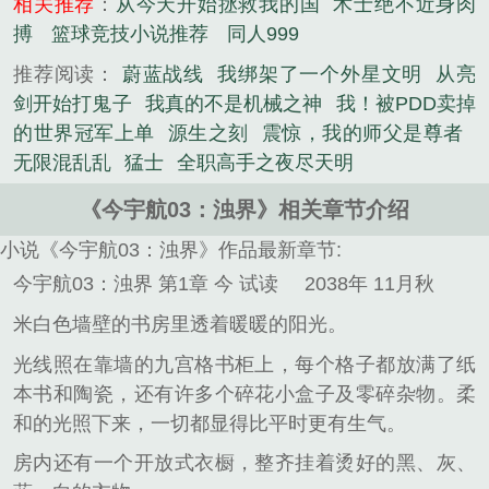
相关推荐
：
从今天开始拯救我的国
术士绝不近身肉
搏
篮球竞技小说推荐
同人999
推荐阅读：
蔚蓝战线
我绑架了一个外星文明
从亮
剑开始打鬼子
我真的不是机械之神
我！被PDD卖掉
的世界冠军上单
源生之刻
震惊，我的师父是尊者
无限混乱乱
猛士
全职高手之夜尽天明
《今宇航03：浊界》相关章节介绍
小说《今宇航03：浊界》作品最新章节:
今宇航03：浊界 第1章 今 试读
2038年 11月秋
米白色墙壁的书房里透着暖暖的阳光。
光线照在靠墙的九宫格书柜上，每个格子都放满了纸
本书和陶瓷，还有许多个碎花小盒子及零碎杂物。柔
和的光照下来，一切都显得比平时更有生气。
房内还有一个开放式衣橱，整齐挂着烫好的黑、灰、