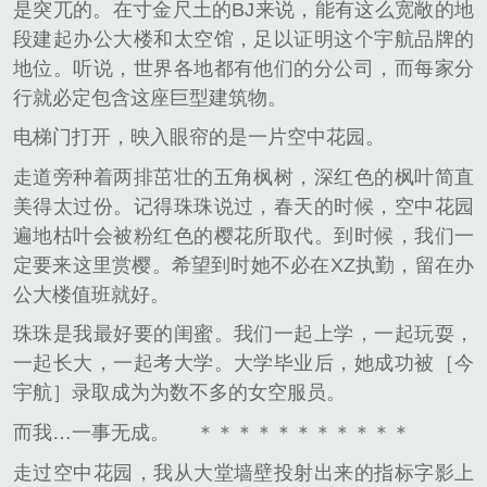
是突兀的。在寸金尺土的BJ来说，能有这么宽敞的地
段建起办公大楼和太空馆，足以证明这个宇航品牌的
地位。听说，世界各地都有他们的分公司，而每家分
行就必定包含这座巨型建筑物。
电梯门打开，映入眼帘的是一片空中花园。
走道旁种着两排茁壮的五角枫树，深红色的枫叶简直
美得太过份。记得珠珠说过，春天的时候，空中花园
遍地枯叶会被粉红色的樱花所取代。到时候，我们一
定要来这里赏樱。希望到时她不必在XZ执勤，留在办
公大楼值班就好。
珠珠是我最好要的闺蜜。我们一起上学，一起玩耍，
一起长大，一起考大学。大学毕业后，她成功被［今
宇航］录取成为为数不多的女空服员。
而我…一事无成。
＊＊＊＊＊＊＊＊＊＊＊
走过空中花园，我从大堂墙壁投射出来的指标字影上