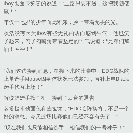
Iboy也面带笑容的说道：“上路只要不送，这把我随便
赢！”
年仅十七岁的少年面庞稚嫩，脸上带着无畏的光。
耿浩没有因为iboy有些无礼的话而感到生气，他也笑
了起来，勾了勾嘴角带着坚定的语气说道：“兄弟们加
油！冲冲！”
——
“我们这边接到消息，在接下来的比赛中，EDG战队的
上单选手Mouse因身体状况无法参加，替补上单Blade
选手代替上场！”
解说娃娃手按耳机，接到了后台的通告。
老搭档米勒面色有些担忧，“EDG临阵换将，不是一个
好的消息。今天这场比赛他们已经不容有失了！”
“现在我们也只能相信选手，相信我们的一号种子！”