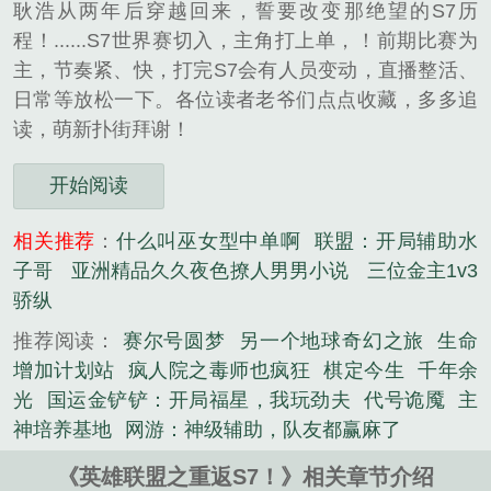
耿浩从两年后穿越回来，誓要改变那绝望的S7历
程！......S7世界赛切入，主角打上单，！前期比赛为
主，节奏紧、快，打完S7会有人员变动，直播整活、
日常等放松一下。各位读者老爷们点点收藏，多多追
读，萌新扑街拜谢！
开始阅读
相关推荐
：
什么叫巫女型中单啊
联盟：开局辅助水
子哥
亚洲精品久久夜色撩人男男小说
三位金主1v3
骄纵
推荐阅读：
赛尔号圆梦
另一个地球奇幻之旅
生命
增加计划站
疯人院之毒师也疯狂
棋定今生
千年余
光
国运金铲铲：开局福星，我玩劲夫
代号诡魇
主
神培养基地
网游：神级辅助，队友都赢麻了
《英雄联盟之重返S7！》相关章节介绍