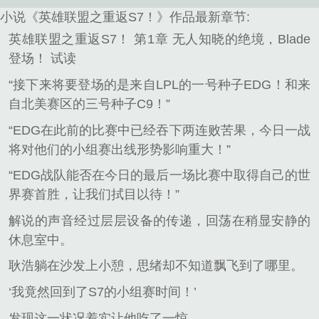
小说《英雄联盟之重返S7！》作品最新章节:
英雄联盟之重返S7！ 第1章 无人知晓的绝境，Blade
登场！ 试读
“接下来将要登场的是来自LPL的一号种子EDG！和来
自北美赛区的三号种子C9！”
“EDG在此前的比赛中已经吞下两连败苦果，今日一战
将对他们的小组赛出线形势影响重大！”
“EDG战队能否在今日的最后一场比赛中取得自己的世
界赛首胜，让我们拭目以待！”
解说的声音经过层层设备的传递，回荡在稍显安静的
休息室中。
耿浩躺在沙发上小憩，思绪却不知道飘飞到了哪里。
‘我竟然回到了S7的小组赛时间！’
发现这一状况着实让他吃了一惊。