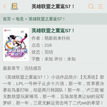
英雄联盟之重返S7！
首页
>
电竞
>
英雄联盟之重返S7！
英雄联盟之重返S7！
作者：萌新前来扑街
点击：218
状态：完结
字数：未知 评分：未知
最新章节：完结感言
《英雄联盟之重返S7！》小说作品简介:【无系统】那
一年，LPL一号种子止步十六强，那一年，世界赛决
赛在鸟巢打响，却是两只韩国队！那一年，’卢三跪’被
无数联盟玩家唾骂，那一年，五场加里奥让lpl的冠军
梦碎，那一年，三星无解运营击垮了二代we的希望！