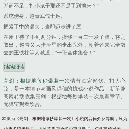
弹药不足，打小鬼子那还不是手到擒来？”
系统傍身，赵青底气十足。
握紧手中的漏夹，当即迈步进了屋。
在屋里待了不到两分钟，攒够一百二十发子弹，将之
取出，赵青又大步流星的走出院外，朝着还未完全散
去的王铁柱等人喊道：“一班全体集合！”
继续阅读
亮剑：根据地每秒爆装一次
情节跌宕起伏、扣人心
弦，是一本情节与画风俱佳的抗战小说作品，新笔趣
阁网转载收集亮剑：根据地每秒爆装一次最新章节、
无弹窗观看欣赏。
本页为《亮剑：根据地每秒爆装一次》小说内容简介及导航，只为
让更多读者欣赏，本站不保存小说内容及数据，仅作宣传展示。