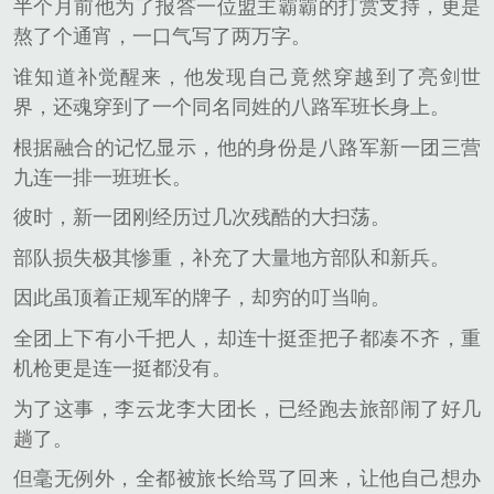
半个月前他为了报答一位盟主霸霸的打赏支持，更是
熬了个通宵，一口气写了两万字。
谁知道补觉醒来，他发现自己竟然穿越到了亮剑世
界，还魂穿到了一个同名同姓的八路军班长身上。
根据融合的记忆显示，他的身份是八路军新一团三营
九连一排一班班长。
彼时，新一团刚经历过几次残酷的大扫荡。
部队损失极其惨重，补充了大量地方部队和新兵。
因此虽顶着正规军的牌子，却穷的叮当响。
全团上下有小千把人，却连十挺歪把子都凑不齐，重
机枪更是连一挺都没有。
为了这事，李云龙李大团长，已经跑去旅部闹了好几
趟了。
但毫无例外，全都被旅长给骂了回来，让他自己想办