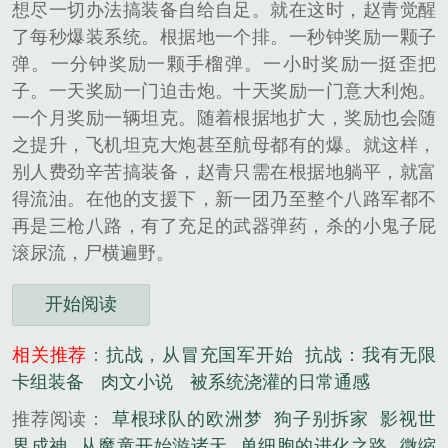
想尽一切办法搞装备自给自足。就在这时，赵青觉醒
了每秒爆装系统。根据地一个排。一秒钟奖励一颗子
弹。一分钟奖励一颗手榴弹。一小时奖励一挺歪把
子。一天奖励一门迫击炮。十天奖励一门意大利炮。
一个月奖励一辆坦克。随着根据地扩大，奖励也会随
之提升，飞机坦克大炮甚至航母都有的爆。就这样，
别人费劲辛苦搞装备，赵青只需在根据地躺平，就富
得流油。在他的支援下，新一团乃至整个八路军都不
再是三枪八路，有了充足的武器弹药，杀的小鬼子屁
滚尿流，尸横遍野。
开始阅读
相关推荐
：
抗战，从冒充国军开始
抗战：我有无限
卡组装备
肉文小说
被系统浇灌的日常通感
推荐阅读：
草根球队的欧洲梦
狗子别拆家
影视世
界成神
从魔童开始游诸天
单细胞的进化之路
微缩