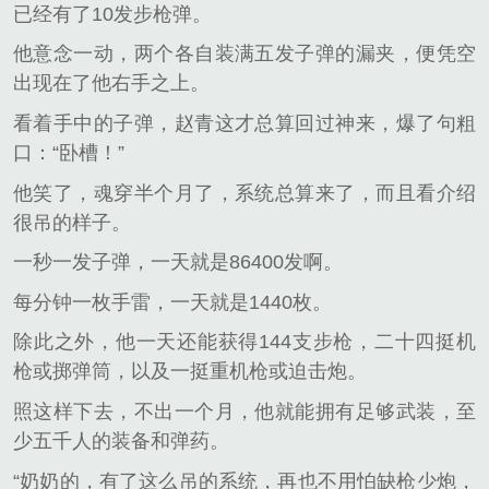
已经有了10发步枪弹。
他意念一动，两个各自装满五发子弹的漏夹，便凭空
出现在了他右手之上。
看着手中的子弹，赵青这才总算回过神来，爆了句粗
口：“卧槽！”
他笑了，魂穿半个月了，系统总算来了，而且看介绍
很吊的样子。
一秒一发子弹，一天就是86400发啊。
每分钟一枚手雷，一天就是1440枚。
除此之外，他一天还能获得144支步枪，二十四挺机
枪或掷弹筒，以及一挺重机枪或迫击炮。
照这样下去，不出一个月，他就能拥有足够武装，至
少五千人的装备和弹药。
“奶奶的，有了这么吊的系统，再也不用怕缺枪少炮，