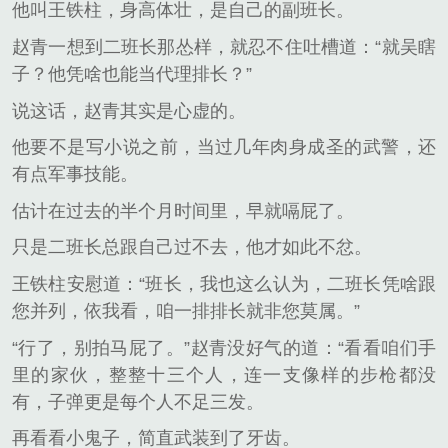
他叫王铁柱，身高体壮，是自己的副班长。
赵青一想到二班长那怂样，就忍不住吐槽道：“就吴瞎
子？他凭啥也能当代理排长？”
说这话，赵青其实是心虚的。
他要不是写小说之前，当过几年肉身成圣的武警，还
有点军事技能。
估计在过去的半个月时间里，早就嗝屁了。
只是二班长总跟自己过不去，他才如此不忿。
王铁柱安慰道：“班长，我也这么认为，二班长凭啥跟
您并列，依我看，咱一排排长就非您莫属。”
“行了，别拍马屁了。”赵青没好气的道：“看看咱们手
里的家伙，整整十三个人，连一支像样的步枪都没
有，子弹更是每个人不足三发。
再看看小鬼子，简直武装到了牙齿。