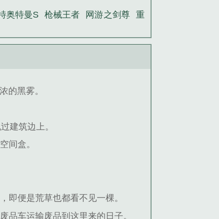
特奥特曼S
枪械王者
网游之剑尊
重
浓的黑雾。
飞过建筑边上。
的空间盒。
寂，即便是荒草也都看不见一棵。
城废品车运输废品到这里来的日子。