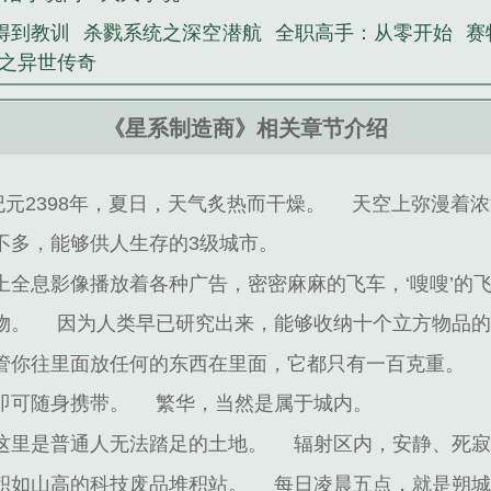
得到教训
杀戮系统之深空潜航
全职高手：从零开始
赛
之异世传奇
《星系制造商》相关章节介绍
纪元2398年，夏日，天气炙热而干燥。
天空上弥漫着浓
不多，能够供人生存的3级城市。
上全息影像播放着各种广告，密密麻麻的飞车，‘嗖嗖’的
物。
因为人类早已研究出来，能够收纳十个立方物品
管你往里面放任何的东西在里面，它都只有一百克重。
即可随身携带。
繁华，当然是属于城内。
这里是普通人无法踏足的土地。
辐射区内，安静、死
积如山高的科技废品堆积站。
每日凌晨五点，就是朔