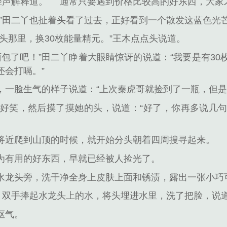
轻声解释道。
通常只要遇到价格比较高的好东西，大家
！”田二丫也扯着头看了过去，正好看到一个散发这蓝色光
头那里，换30枚能量精元。”王木点点头说道。
面包了吧！”田二丫睁着大眼睛惊讶的说道：“我要是有3
还会打嗝。”
，一脸生气的样子说道：“上次秦虎哥就捡到了一瓶，但是
好笑，然后摸了摸她的头，说道：“好了，你再多说几
将近爬到山顶的时候，就开始分头朝着四周搜寻起来。
为有用的好东西，早就已经被人捡光了。
水龙头旁，洗干净全身上皮肤上面和锈渍，露出一张小巧
来，双手捧起水龙头上的水，将头埋进水里，洗了把脸，说
怄气。