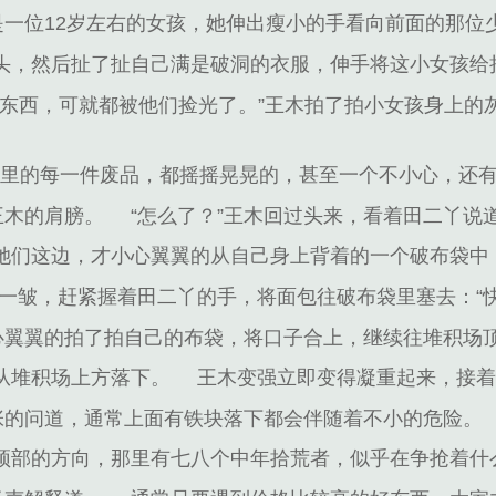
是一位12岁左右的女孩，她伸出瘦小的手看向前面的那位
头，然后扯了扯自己满是破洞的衣服，伸手将这小女孩给
的东西，可就都被他们捡光了。”王木拍了拍小女孩身上的
，这里的每一件废品，都摇摇晃晃的，甚至一个不小心，还
王木的肩膀。
“怎么了？”王木回过头来，看着田二丫说
她们这边，才小心翼翼的从自己身上背着的一个破布袋中
一皱，赶紧握着田二丫的手，将面包往破布袋里塞去：“
小心翼翼的拍了拍自己的布袋，将口子合上，继续往堆积场
从堆积场上方落下。
王木变强立即变得凝重起来，接
紧张的问道，通常上面有铁块落下都会伴随着不小的危险。
顶部的方向，那里有七八个中年拾荒者，似乎在争抢着什