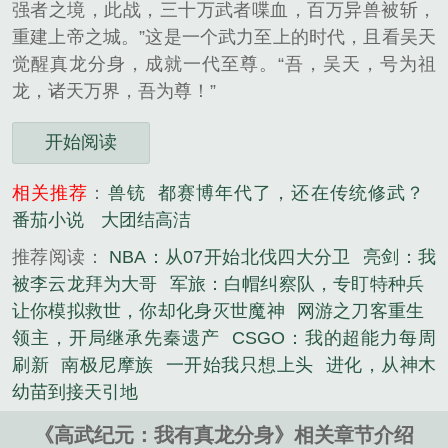
强者之境，此战，三十万武者喋血，百万异兽被斩，
重建上帝之城。”这是一个武力至上的时代，且看吴天
觉醒真龙分身，成就一代至尊。“吾，吴天，号为祖
龙，诸天万界，吾为尊！”
开始阅读
相关推荐
：
兽铳
都赛博年代了，还在传统修武？
番茄小说
大团结高洁
推荐阅读：
NBA：从07开始北伐四大分卫
亮剑：我
被李云龙拜为大哥
军旅：白帽纠察队，专盯特种兵
让你模拟救世，你却化身灭世魔神
网游之刀客重生
领主，开局继承先秦遗产
CSGO：我的超能力每周
刷新
南极尼摩族
一开始我只想上头
进化，从神木
幼苗到接天引地
《高武纪元：我有真龙分身》相关章节介绍