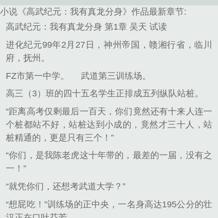
小说《高武纪元：我有真龙分身》作品最新章节:
高武纪元：我有真龙分身 第1章 吴天 试读
进化纪元99年2月27日，神州帝国，赣湘行省，临川
府，抚州。
FZ市第一中学。
武道第三训练场。
高三（3）班的四十五名学生正排成五列纵队站桩。
“距离高考仅剩最后一百天，你们竟然还有十来人连一
个桩都站不好，站桩达到小成的，竟然才三十人，站
桩精通的，更是只有三个！”
“你们，是我陈老虎这十年带的，最差的一届，没有之
一！”
“就凭你们，还想考武道大学？”
“想屁吃！”训练场的正中央，一名身高达195公分的壮
汉正在口吐芬芳。