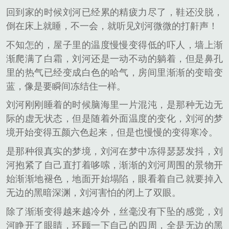
回到家的时候刘河已经累的精疲力尽了，鞋还没脱，
倒在床上就睡，不一会，就听见刘河微微的打鼾声！
不知怎的，屋子里的温度慢慢变得低的吓人，墙上渐
渐爬满了白霜，刘河还是一动不动的躺着，但是鼻孔
里的热气已经变成白色的哈气，房间里渐渐的变暗变
蓝，像是要瞬间冻结住一样。
刘河刚刚睡着的时候脑海里一片混沌，是那种无边无
际的虚无状态，但是随着外面温度的变化，刘河的梦
境开始变得五颜六色起来，但是也慢慢的变得寒冷。
是那种很真实的梦境，刘河在梦中冻得瑟瑟发抖，刘
河抱紧了自己直打着哆嗦，渐渐的刘河周围的景物开
始渐渐地褪色，地面开始塌陷，眼看着自己就要掉入
无边的黑暗深渊，刘河害怕的闭上了双眼。
除了渐渐变得越来越冷外，丝毫没有下坠的感觉，刘
河睁开了眼睛，环顾一下自己的四周，全是无边的黑