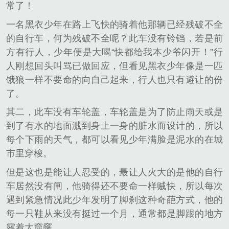
常了！
一名黑衣少年在路上飞快的骑着他那辆已经残破不全
的自行车，何为残破不全呢？此车没有铃铛，若是前
方有行人，少年便是大喝“快都给我本少爷闪开！”行
人刚想回头叫骂已做回应，但看见黑衣少年像是一匹
饿狼一样不要命的向自己起来，行人也只有避让的份
了。
其二，此车没有车轮盖，车轮盖是为了防止雨天或是
到了有水的地面溅到身上一身的脏水而设计的，所以
每个下雨的天气，都可以看见少年满脸是泥水的在城
市里穿梭。
但是这也是能让人忍受的，最让人火大的是他的自行
车居然没有闸，他骑得还不要命一样贼快，所以每次
遇到紧急情况此少年发明了脚刹这种奇葩方式，他的
每一只鞋从来没有挺过一个月，通常都是脚跟的地方
露着大窟窿。