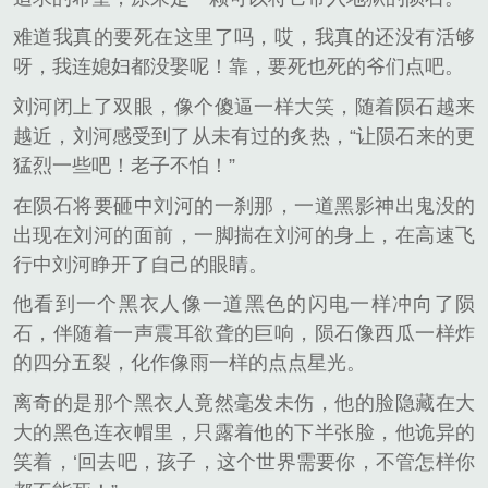
难道我真的要死在这里了吗，哎，我真的还没有活够
呀，我连媳妇都没娶呢！靠，要死也死的爷们点吧。
刘河闭上了双眼，像个傻逼一样大笑，随着陨石越来
越近，刘河感受到了从未有过的炙热，“让陨石来的更
猛烈一些吧！老子不怕！”
在陨石将要砸中刘河的一刹那，一道黑影神出鬼没的
出现在刘河的面前，一脚揣在刘河的身上，在高速飞
行中刘河睁开了自己的眼睛。
他看到一个黑衣人像一道黑色的闪电一样冲向了陨
石，伴随着一声震耳欲聋的巨响，陨石像西瓜一样炸
的四分五裂，化作像雨一样的点点星光。
离奇的是那个黑衣人竟然毫发未伤，他的脸隐藏在大
大的黑色连衣帽里，只露着他的下半张脸，他诡异的
笑着，‘回去吧，孩子，这个世界需要你，不管怎样你