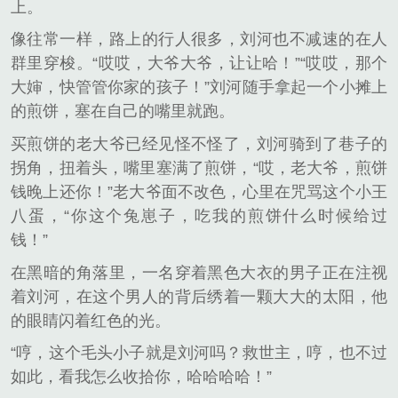
上。
像往常一样，路上的行人很多，刘河也不减速的在人
群里穿梭。“哎哎，大爷大爷，让让哈！”“哎哎，那个
大婶，快管管你家的孩子！”刘河随手拿起一个小摊上
的煎饼，塞在自己的嘴里就跑。
买煎饼的老大爷已经见怪不怪了，刘河骑到了巷子的
拐角，扭着头，嘴里塞满了煎饼，“哎，老大爷，煎饼
钱晚上还你！”老大爷面不改色，心里在咒骂这个小王
八蛋，“你这个兔崽子，吃我的煎饼什么时候给过
钱！”
在黑暗的角落里，一名穿着黑色大衣的男子正在注视
着刘河，在这个男人的背后绣着一颗大大的太阳，他
的眼睛闪着红色的光。
“哼，这个毛头小子就是刘河吗？救世主，哼，也不过
如此，看我怎么收拾你，哈哈哈哈！”