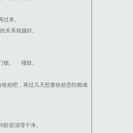
再过来。
间的关系就越好。
门锁。
嘎吱。
拾收拾吧，再过几天想要收拾恐怕都难
和卧室清理干净。