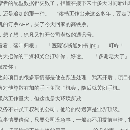
赠者的配型数据都失败了，指望在接下来十多天时间新出
，还是追加的那一种。
“读书工作出来这么多年，要走
机的订票APP，买了今天回家的高铁票。
，想了想，徐凡又打开公司老板的通讯号。
看看，落叶归根」
「医院诊断通知书.jpg」
叮咚！
明天把你的工资和奖金打给你，好运」
「多谢老大了」
发给你」
之前项目的很多事情都是他在跟进处理，我离开后，项目
直对他尊敬有加的手下争取了机会，随后就关闭手机。
虽然工作量大，但这也是大环境所致。
义务不讲员工权利的公司，他给的待遇算是业界顶级。
么事情要请假，只要公司没急事，一般都不用提前申请，