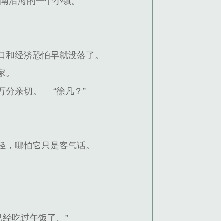
东南沿海的一个小镇。
口和经济恐怕早就没落了。
家。
万分亲切。
“徐凡？”
轻，哪怕它只是客气话。
已经吃过午饭了。”