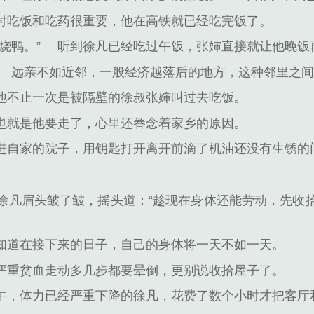
时吃饭和吃药很重要，他在高铁就已经吃完饭了。
烧鸭。”
听到徐凡已经吃过午饭，张婶直接就让他晚饭
远亲不如近邻，一般经济越落后的地方，这种邻里之
他不止一次是被隔壁的徐叔张婶叫过去吃饭。
也就是他要走了，心里还眷念着家乡的原因。
进自家的院子，用钥匙打开离开前滴了机油还没有生锈的
徐凡眉头皱了皱，摇头道：“趁现在身体还能劳动，先收
知道在接下来的日子，自己的身体将一天不如一天。
严重贫血走动多几步都要晕倒，更别说收拾屋子了。
午，体力已经严重下降的徐凡，花费了数个小时才把客厅