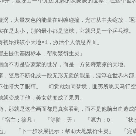
炸开，显现出一个无边无际的灰蒙蒙的世界，在这个世
漩涡，大量灰色的能量在纠缠碰撞，光芒从中央绽放，逐
实在是太小，别的最小都是篮球，它就只是一个乒乓球。
得初始残破小天地×1，激活个人信息界面」
宿主提供基因标本，帮助繁衍生灵」
画面不再是昏蒙蒙的世界，而是一方贫瘠荒凉的天地。
窜，随后不断化成一股无形无质的能量，漂浮在世界内部
不住瞪大了眼睛。
幻觉就如同梦境，匪夷所思天马行
她就变成了他，美女就变成了果男。
能，那就是这些画面都是真实看到，而不是他脑出血造成
「宿主：徐凡」
「等阶：无」
「源力：0」
「状
地」
「下一步发展提示：帮助天地繁衍生灵」
「完