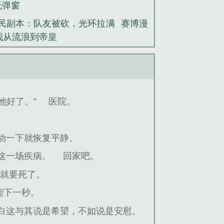
无弹窗
民副本：队友被砍，光环拉满
赛博漫
我从流浪到帝皇
她好了。”
医院。
动一下就恢复平静。
这一场疾病。
回家吧。
快就要死了。
能下一秒。
白这与其说是希望，不如说是安慰。