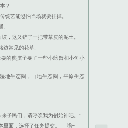
标本？
发传统艺能恐怕当场就要挂掉。
桶。
山坡，这又铲了一把带草皮的泥土。
路边常见的花草。
玩耍的熊孩子要了一些小螃蟹和小鱼小
湿地生态圈，山地生态圈，平原生态
未来子民们，请呼唤我为创始神吧。”
本里面，选择了任务提交。
嗡~