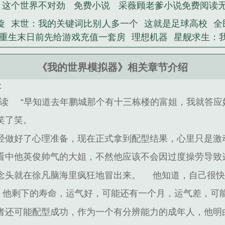
这个世界不对劲
免费小说
采薇顾老爹小说免费阅读
旋
末世：我的关键词比别人多一个
这就是足球高校
全
重生末日前先给游戏充值一套房
理想机器
星舰求生：
《我的世界模拟器》相关章节介绍
:
试读
“早知道去年鹏城那个有十三栋楼的富姐，我就答应
笑了笑。
经做好了心理准备，现在正式拿到配型结果，心里只是激
看中他英俊帅气的大姐，不然他应该不会因过度操劳导致
念头就在徐凡脑海里疯狂地冒出来。
他知道，自己很
他剩下的寿命，运气好，可能还有一个月，运气差，可
者还可能配型成功，作为一个有分辨能力的成年人，他明