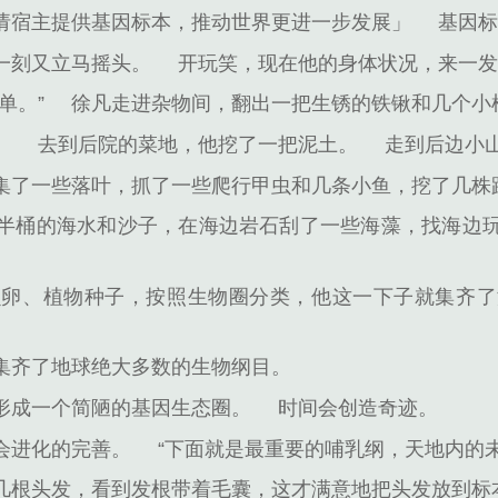
请宿主提供基因标本，推动世界更进一步发展」
基因
一刻又立马摇头。
开玩笑，现在他的身体状况，来一
单。”
徐凡走进杂物间，翻出一把生锈的铁锹和几个小
。
去到后院的菜地，他挖了一把泥土。
走到后边小
集了一些落叶，抓了一些爬行甲虫和几条小鱼，挖了几株
半桶的海水和沙子，在海边岩石刮了一些海藻，找海边
虫卵、植物种子，按照生物圈分类，他这一下子就集齐了
集齐了地球绝大多数的生物纲目。
形成一个简陋的基因生态圈。
时间会创造奇迹。
会进化的完善。
“下面就是最重要的哺乳纲，天地内的
几根头发，看到发根带着毛囊，这才满意地把头发放到标