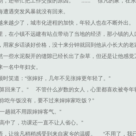
别，还帮忙把工作交接的原因。
......
徐凡的家，在
海遭遇突发风暴就没有回来。
越来越少了，城市化进程的加快，年轻人也在不断外出。
里，在小镇不远建有站点带动了当地的经济，那小镇的人
，用家乡话谈好价格，没十来分钟就回到他从小长大的老
然一些水泥裂开的缝隙已经长出了杂草，但还是让他感觉
来一名中年妇女。
时笑道：“张婶好，几年不见张婶更年轻了。”
算回来了。”
不管什么岁数的女人，心里都喜欢被夸年
你吃午饭没有，要不过来婶婶家吃饭？”
一趟就不用跟婶婶客气。”
高中了，功课还一直不让人省心。”
语，让徐凡稍稍感受到来自家乡的温暖。
“不用了，我