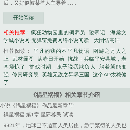
后，又好似被某些人主导着……
开始阅读
相关推荐
：
疯狂动物园里的饲养员
陵帝记
海棠文
学城小说网-无弹窗免费网络小说阅读
大团结高洁
推荐阅读：
平凡的我的不平凡物语
网游之万人之
上
武林霸图
从赤日开始
抗战：兵临平安县城，老
李震惊了
抗战时期，鬼子说我欺负人
躺着就能变
强
修真研究院
英雄无敌之异界三国
这个AD太稳健
了
《祸星祸福》相关章节介绍
小说《祸星祸福》作品最新章节:
祸星祸福 第1章 星际移民 试读
9821年，地球已不适宜人类居住，急于繁衍的人类也