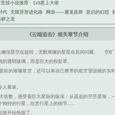
球竞技小说推荐
1v3惹上大佬
时代
无限异形进化路
网游——屠龙巫师
意识的幻想
污秽之龙
《云端追击》相关章节介绍
大幽深星空在旋转，无数璀璨的星星在其间闪耀。
空旷、
纯的透明玻璃，而是巨大的投影罩。
眼前的璀璨星空，还可以将自己携带的星空望远镜的实
令人着迷。
大倍数，感受着巨大星际的纵深：从遥远的茫茫星海，
特的行星，欣赏行星上的细节......
航路开始热闹了。