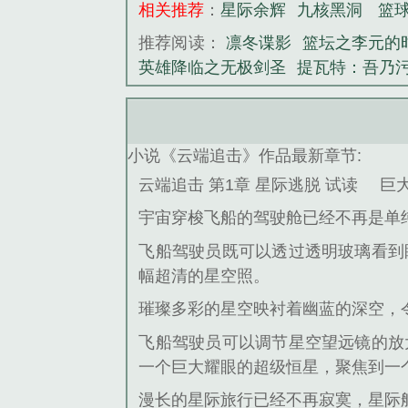
相关推荐
：
星际余辉
九核黑洞
篮
推荐阅读：
凛冬谍影
篮坛之李元的
英雄降临之无极剑圣
提瓦特：吾乃
小说《云端追击》作品最新章节:
云端追击 第1章 星际逃脱 试读
巨
宇宙穿梭飞船的驾驶舱已经不再是单
飞船驾驶员既可以透过透明玻璃看到
幅超清的星空照。
璀璨多彩的星空映衬着幽蓝的深空，
飞船驾驶员可以调节星空望远镜的放
一个巨大耀眼的超级恒星，聚焦到一个独
漫长的星际旅行已经不再寂寞，星际