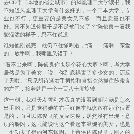
去CD市（本地的省会城市）的凤凰理工大学读书，我
不知道凤凰理工大学有什么好的，一个二本大学，专
业也不行，更重要的是美女又不多，而且质量也不
好。真不知道你脑子是不是被门夹了？”陈俊良一看我
酸溜溜的样子，忍不住说道。
谁知他刚说完，就仍不住惨叫道，“痛……痛啊，亲爱
的，放手啊，我哪里又错了？”
“看不出来啊，陈俊良你也是个花心大萝卜啊，考大学
居然是为了美女，说！你到底祸害了多少女的，还反
了天啦。”只见胡诗涵右手拇指和食指突然抓住陈俊良
的左耳，接着就是一个一百八十度旋转。
这一刻，我对天发誓刚才我真的没看到胡诗涵是怎么
出手的，只是觉得她的右手好像本就该放在那个位置
是的，而且以陈俊良的反应速度，居然没有出现下意
识的躲闪，这只能说明这个看起来温婉的美女，也是
一个功夫了得的河东狮啊。上帝保佑陈俊良，刚才的