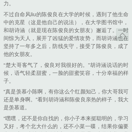
力。
不过自命风liu的陈俊良在大学的时候，遇到了他生命
中的克星（这是他自己的说法），在大学图书馆中，
和胡诗涵（就是现在陈俊良的女朋友）邂逅了。一时
间惊为天人，展开了凶猛的爱情攻势，而胡诗涵也在
坚持了一年多之后，防线失守，接受了陈俊良，成了
他的女朋友。
“楚大哥客气了，俊良对我很好的。”胡诗涵说话的时
候，语气轻柔甜蜜，一脸的甜蜜笑容，十分幸福的样
子。
“真是羡慕小陈啊，有你这么个红颜知己，你大哥我可
还是单身啊。”看到胡诗涵和陈俊良亲热的样子，我大
是羡慕道。
“嘿嘿，还不是你自找的，你小子本来挺聪明的，学习
又好，考个北大什么的，还不小菜一碟，结果你偏要