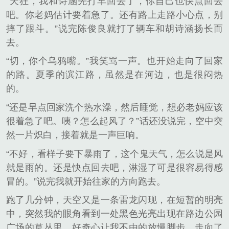
“天狂，我和诗涵先打车回去了，你自己也快点回去
吧。你老妈估计要着急了。还有路上走路小心点，别
摔了跟斗。”说完陈俊良就打了辆车和胡诗涵扬长而
去。
“切，你个乌鸦嘴。”我笑骂一声。也开始走向了回家
的路。夏季的滨江路，虽然是在河边，也是很闷热
的。
“还是早点回家洗个热水澡，然后睡觉，想必老妈应该
很着急了吧。咦？怎么起风了？”话还没说完，空中突
然一片炽白，接着就是一声巨响。
“不好，看样子要下暴雨了，这个鬼天气，怎么说是风
就是雨的。还是快点回去吧，淋湿了可是很容易得感
冒的。”说完我就开始往家的方向跑去。
跑了几分钟，天空又是一条雷龙闪现，在短暂的明亮
中，突然我的眼角看到一处黑色光亮出现在路边公园
广场的草丛里，好奇心让我不由的放慢脚步，走向了