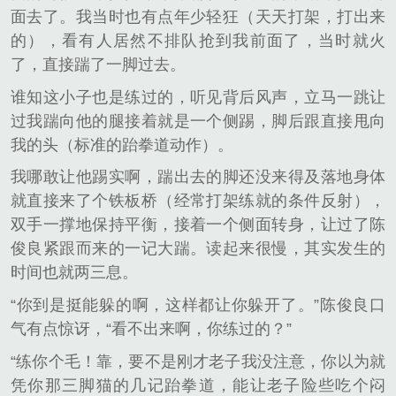
面去了。我当时也有点年少轻狂（天天打架，打出来
的），看有人居然不排队抢到我前面了，当时就火
了，直接踹了一脚过去。
谁知这小子也是练过的，听见背后风声，立马一跳让
过我踹向他的腿接着就是一个侧踢，脚后跟直接甩向
我的头（标准的跆拳道动作）。
我哪敢让他踢实啊，踹出去的脚还没来得及落地身体
就直接来了个铁板桥（经常打架练就的条件反射），
双手一撑地保持平衡，接着一个侧面转身，让过了陈
俊良紧跟而来的一记大踹。读起来很慢，其实发生的
时间也就两三息。
“你到是挺能躲的啊，这样都让你躲开了。”陈俊良口
气有点惊讶，“看不出来啊，你练过的？”
“练你个毛！靠，要不是刚才老子我没注意，你以为就
凭你那三脚猫的几记跆拳道，能让老子险些吃个闷