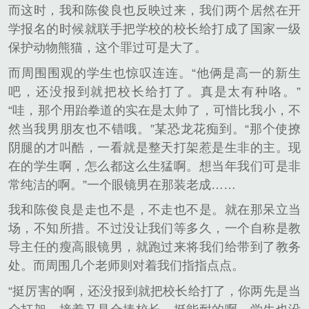
而这时，我和陈俊良也反映过来，我们两个居然在开
学报名的时候就联手把学校的校长给打成了国家一级
保护动物熊猫，这个罪过可是大了。
而周围围观的学生也惊叹连连。“他俩是高一的新生
吧，还没报到就把校长给打了。真是太有种咯。”
“哇，那个用跆拳道的实在是太帅了，可惜比我小，不
然当我男朋友也不错哦。”某恐龙花痴到。“那个使撩
阴腿的才叫酷，一看就是整天打架惹是生非的主。现
在的学生啊，怎么都这么生猛啊。想当年我们可是非
常纯洁的啊。”一个眼镜男在那装老成……
我和陈俊良是走也不是，不走也不是。就在那呆立当
场，不知所措。不过没让我们等多久，一个自称是教
导主任的瘦高眼镜男，就跑过来将我们给带到了教务
处。而周围几个老师则对着我们指指点点。
“挺厉害的啊，还没报到就把校长给打了，你两先是当