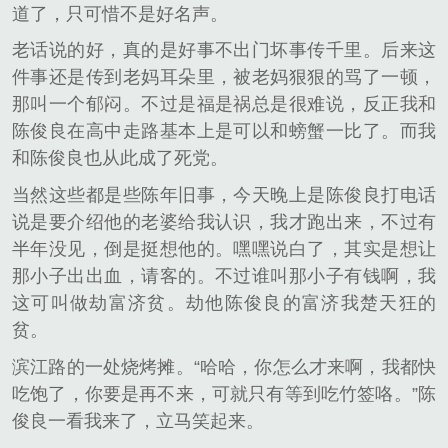
道了，只可惜不是好名声。
老话说的好，真的是好事不出门坏事传千里。后来这
件事还是传到老妈耳朵里，被老妈狠狠的骂了一顿，
那叫一个郁闷。不过是福是祸总是很难说，反正我和
陈俊良在高中走路基本上是可以和螃蟹一比了。而我
和陈俊良也从此成了死党。
当然这些都是些陈年旧事，今天晚上是陈俊良打电话
说是要介绍他的老婆给我认识，我才跑出来，不过有
半年没见，倒是挺想他的。嘿嘿说白了，其实是想让
那小子出出血，请客的。不过谁叫那小子有钱啊，我
这可叫做劫富济贫。劫他陈俊良的富济我楚天狂的
贫。
滨江路的一处烧烤摊。“哈哈，你怎么才来啊，我都快
吃饱了，你要是再不来，可就只有等到吃竹签咯。”陈
俊良一看我来了，立马笑起来。