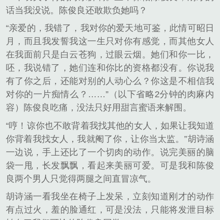
话当我没说。陈俊良还敢欺负她吗？
“亲爱的，我错了，我对你的爱天地可鉴，此情可昭日
月，而且我发誓我这一生只对你有感觉，而其他女人
在我面前只是白云苍狗，过眼云烟。她们和你一比，
呸，我说错了，她们连和你比的资格都没有。你说我
有了你之后，还能对别的人动心么？你这是不相信我
对你的一片痴情么？……”（以下省略2分钟的肉麻内
容）陈俊良吃痛，没法只好用甜言蜜语来解围。
“哼！谅你也不敢背着我找其他的女人，如果让我知道
你背着我找女人，我就阉了你，让你当太监。”胡诗涵
一边说，手上还比了一个切肉的动作。说完美丽的脑
袋一甩，长发飘飘，看起来美丽可爱。可是我和陈俊
良两个男人只觉得两腿之间直冒凉气。
胡诗涵一看我坐在椅子上发呆，立刻知道刚才的动作
有点过火，羞的脸通红，可是没法，只能将发泄目标