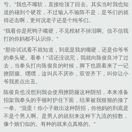
亏。”我也不嘴软，直接给顶了回去。其实当时我也知
道的碰到个硬茬，不过输人不输阵不是，是爷们的就
得还击啊，更何况老子还是个纯爷们。
“我看你是死鸭子嘴硬，不见棺材不掉泪啊。信不信我
打的你妈都不认识你。”
“那你试试看不就知道，到底是我的嘴硬，还是你爷爷
的拳头硬。看拳！”话还没说完，我就向陈俊良冲了过
去，当拳头打向陈俊良的时候，脚下也跟着来了一记
撩阴腿。嘿嘿，这叫兵不厌诈，双管齐下，叫你让小
爷我差点出丑。
陈俊良也没想到我会使用撩阴腿这种阴招，本来准备
招架我拳头的手顿时护住下面，结果被我狠狠的揍了
一拳。“混蛋！你小子敢出这种阴招，你他妈的到底是
不是个男人啊。是男人的就别来这种下九流的招数，
像个娘们似的。有种的就来点真格的。”