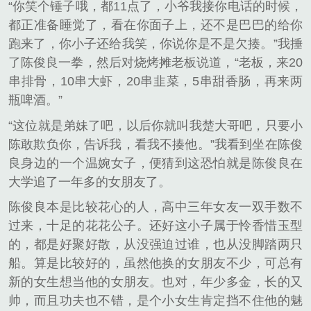
“你笑个锤子哦，都11点了，小爷我接你电话的时候，
都正准备睡觉了，看在你面子上，还不是巴巴的给你
跑来了，你小子还给我笑，你说你是不是欠揍。”我捶
了陈俊良一拳，然后对烧烤摊老板说道，“老板，来20
串排骨，10串大虾，20串韭菜，5串甜香肠，再来两
瓶啤酒。”
“这位就是弟妹了吧，以后你就叫我楚大哥吧，只要小
陈敢欺负你，告诉我，看我不揍他。”我看到坐在陈俊
良身边的一个温婉女子，便猜到这恐怕就是陈俊良在
大学追了一年多的女朋友了。
陈俊良本是比较花心的人，高中三年女友一双手数不
过来，十足的花花公子。还好这小子属于怜香惜玉型
的，都是好聚好散，从没强迫过谁，也从没脚踏两只
船。算是比较好的，虽然他换的女朋友不少，可总有
新的女生想当他的女朋友。也对，年少多金，长的又
帅，而且功夫也不错，是个小女生肯定挡不住他的魅