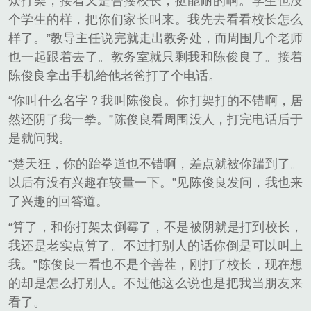
众打架，接着又是合揍校长，挺能耐的啊。学生也没
个学生的样，把你们家长叫来。我先去看看校长怎么
样了。”教导主任说完就走出教务处，而周围几个老师
也一起跟着去了。教务室就只剩我和陈俊良了。接着
陈俊良拿出手机给他老爸打了个电话。
“你叫什么名字？我叫陈俊良。你打架打的不错啊，居
然还阴了我一拳。”陈俊良看周围没人，打完电话后于
是就问我。
“楚天狂，你的跆拳道也不错啊，差点就被你踹到了。
以后有没有兴趣在较量一下。”见陈俊良发问，我也来
了兴趣的回答道。
“算了，和你打架太倒霉了，不是被阴就是打到校长，
我还是老实点算了。不过打别人的话你倒是可以叫上
我。”陈俊良一看也不是个善茬，刚打了校长，现在想
的却是怎么打别人。不过他这么说也是把我当朋友来
看了。