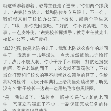
就这样聊着聊着，教导主任走了进来，“你们两个跟我
走。”说完转身就走。我和陈俊良立马跟上。不一会，
我们就来到了校长办公室。“校长，那两个学生来
了。”“哦，那你先回去吧。”“好的，你不要紧吧。”“没
事，一点皮外伤。”说完校长挥挥手，教导主任就走出
校长办公室，将门带好。
“真没想到你是老陈的儿子，我和老陈这么多年的老同
学了，没想到十几年没见，今天居然被他儿子给打
了，岁月不饶人啊。你小子身手不错啊，打的还挺狠
的啊。看在老陈的面子上，这次就不重罚你了，不过
当众打架和打校长的事不能就这么简单的算了，你给
我写份检讨，明天开学典礼上给我当众读出来，听见
没有？”胖子校长一边说一边用热毛巾敷黑眼圈。
“是，我知道了。”陈俊良一听校长是他老爹的老同
学，态度立马端正了不少，一副保证完成任务的样
子。态度显得很是诚恳。