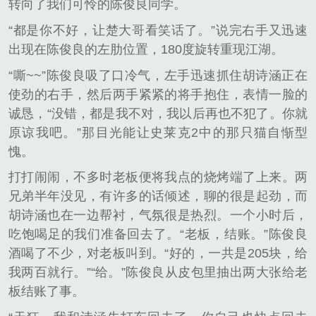
转向了我们可怜的陈俊良同学。
“都是你不好，让楚大哥看笑话了。”说完右手又迅速
出现在陈俊良的左肋位置，180度旋转重现江湖。
“嘶~~”陈俊良吸了口冷气，左手迅速抓住胡诗涵正在
使劲的右手，然后两手紧紧的将手抱住，表情一脸的
诚恳，“没错，都是我不对，我以后再也不犯了。你就
原谅我吧。”那目光能让史莱克2中的那只猫自惭型
愧。
打打闹闹，不多时老板便将我点的烧烤端了上来。两
兄弟半年没见，有许多的话倾述，聊的很是起劲，而
胡诗涵也在一边帮衬，气氛很是热烈。一个小时后，
吃饱喝足的我们准备回去了。“老板，结账。”陈俊良
酒喝了不少，对老板叫到。“好的，一共是205块，给
我两百就行。”“给。”陈俊良从皮包里抽出两大张给老
板结账了事。