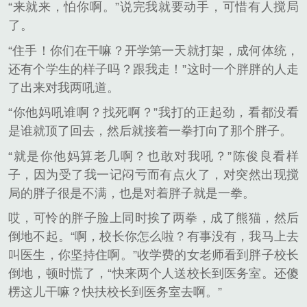
“来就来，怕你啊。”说完我就要动手，可惜有人搅局
了。
“住手！你们在干嘛？开学第一天就打架，成何体统，
还有个学生的样子吗？跟我走！”这时一个胖胖的人走
了出来对我两吼道。
“你他妈吼谁啊？找死啊？”我打的正起劲，看都没看
是谁就顶了回去，然后就接着一拳打向了那个胖子。
“就是你他妈算老几啊？也敢对我吼？”陈俊良看样
子，因为受了我一记闷亏而有点火了，对突然出现搅
局的胖子很是不满，也是对着胖子就是一拳。
哎，可怜的胖子脸上同时挨了两拳，成了熊猫，然后
倒地不起。“啊，校长你怎么啦？有事没有，我马上去
叫医生，你坚持住啊。”收学费的女老师看到胖子校长
倒地，顿时慌了，“快来两个人送校长到医务室。还傻
楞这儿干嘛？快扶校长到医务室去啊。”