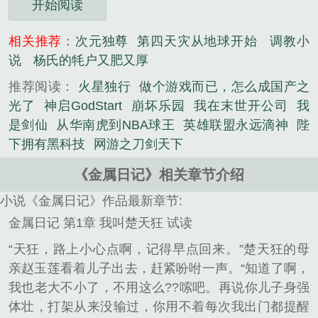
开始阅读
相关推荐
：
次元独尊
第四天灾从地球开始
调教小
说
杨氏的牦户又肥又厚
推荐阅读：
火星独行
做个游戏而已，怎么成国产之
光了
神启GodStart
崩坏乐园
我在末世开公司
我
是剑仙
从华南虎到NBA球王
英雄联盟永远滴神
陛
下拥有黑科技
网游之刀剑天下
《金属日记》相关章节介绍
小说《金属日记》作品最新章节:
金属日记 第1章 我叫楚天狂 试读
“天狂，路上小心点啊，记得早点回来。”楚天狂的母
亲赵玉莲看着儿子出去，赶紧吩咐一声。“知道了啊，
我也老大不小了，不用这么??嗦吧。再说你儿子身强
体壮，打架从来没输过，你用不着每次我出门都提醒