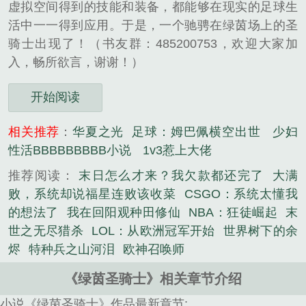
虚拟空间得到的技能和装备，都能够在现实的足球生
活中一一得到应用。于是，一个驰骋在绿茵场上的圣
骑士出现了！（书友群：485200753，欢迎大家加
入，畅所欲言，谢谢！）
开始阅读
相关推荐
：
华夏之光
足球：姆巴佩横空出世
少妇
性活BBBBBBBBB小说
1v3惹上大佬
推荐阅读：
末日怎么才来？我欠款都还完了
大满
败，系统却说福星连败该收菜
CSGO：系统太懂我
的想法了
我在回阳观种田修仙
NBA：狂徒崛起
末
世之无尽猎杀
LOL：从欧洲冠军开始
世界树下的余
烬
特种兵之山河泪
欧神召唤师
《绿茵圣骑士》相关章节介绍
小说《绿茵圣骑士》作品最新章节: