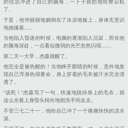
的信息冲进了自己的脑海，一下子就把他给整宕机
了。
于是，他华丽丽地躺倒在了冰凉地板上，身体无意识
地抽搐着......
当他陷入昏迷的时候，电脑的逐渐陷入沉寂，而在他
的脑海深处，一点看似微弱的光芒忽然闪现.......
第二天一大早，杰森就醒了。
他完全是被热醒的！当他睁开眼睛的时候，意外地发
现自己浑身热得要命，身上穿着的毛衣被汗水完全浸
透了。
“该死！”杰森骂了一句，快速地脱掉身上的毛衣，就
这么光着上身昏头转向地朝洗手间走去。
不管三七二十一，他给自己冲了一个痛痛快快的凉水
澡。