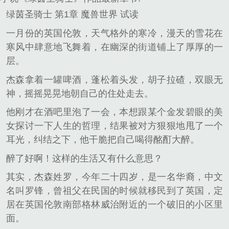
绿茵圣骑士 第1章 魔兽世界 试读
一月份的英国伦敦，天气格外的寒冷，漫天的雪花在
寒风中肆意地飞舞着，在幽深的街道铺上了厚厚的一
层。
杰森拿着一罐啤酒，蓬松着头发，胡子拉碴，双眼无
神，摇摇晃晃地朝自己的住处走去。
他刚才在酒吧里泡了一会，本想跟某个金发碧眼的美
女探讨一下人生的哲理，结果被对方狠狠地甩了一个
耳光，纠结之下，他干脆把自己喝得酩酊大醉。
醉了好啊！这样的生活又有什么意思？
其实，杰森姓罗，今年二十四岁，是一名华裔，中文
名叫罗锋，曾祖父在民国的时候就移民到了英国，定
居在英国伦敦南部格林威治附近的一个破旧的小区里
面。