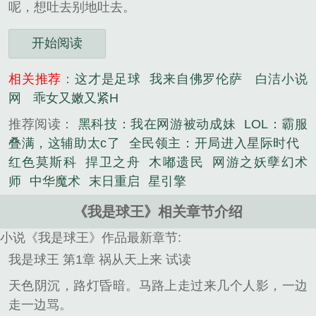
呢，想吐去别地吐去。
开始阅读
相关推荐
：
这才是足球
我来自佛罗伦萨
白洁小说
网
乖女又嫩又紧H
推荐阅读：
黑科技：我在网游被动成妹
LOL：霸服
叠满，这辅助太c了
全民领主：开局进入星际时代
红色莫斯科
捍卫之舟
木嘟遗民
网游之妖孽幻术
师
中华魔术
末日重启
星引擎
《我是球王》相关章节介绍
小说《我是球王》作品最新章节:
我是球王 第1章 祸从天上来 试读
天色阴沉，路灯昏暗。马路上走过来几个人影，一边
走一边骂。