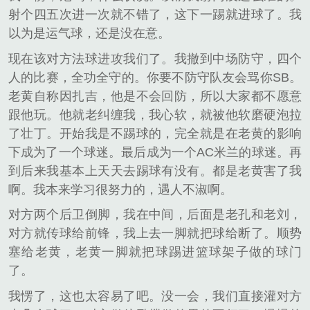
射个四五次进一次就不错了，这下一踢就进球了。我
以为是运气球，还是没在意。
现在该对方法球进攻我们了。我撤到中场防守，四个
人的比赛，全功全守的。你要不防守队友会骂你SB。
老黄自称因扎吉，他是不会回防，所以大家都不愿意
跟他玩。他就老纠缠我，我心软，就被他软磨硬泡拉
了壮丁。开始我是不踢球的，完全就是在老黄的影响
下成为了一个球迷。最后成为一个AC米兰的球迷。再
到后来我基本上天天去踢球有没有。都是老黄害了我
啊。我本来学习很努力的，遇人不淑啊。
对方两个后卫倒脚，我在中间，后面是老孔和老刘，
对方就传球给前锋，我上去一脚就把球给断了。顺势
塞给老黄，老黄一脚就把球踢进篮球架子做的球门
了。
我愣了，这也太容易了吧。没一会，我们直接灌对方