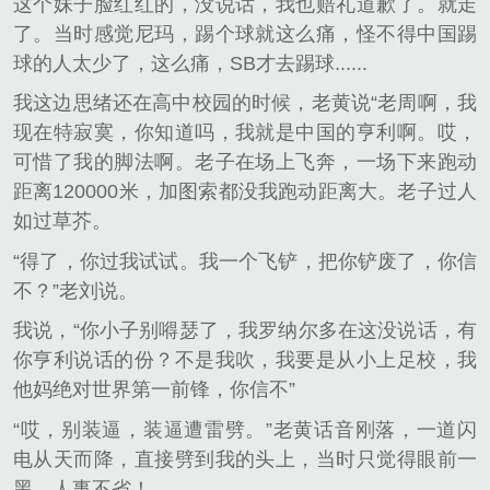
这个妹子脸红红的，没说话，我也赔礼道歉了。就走
了。当时感觉尼玛，踢个球就这么痛，怪不得中国踢
球的人太少了，这么痛，SB才去踢球......
我这边思绪还在高中校园的时候，老黄说“老周啊，我
现在特寂寞，你知道吗，我就是中国的亨利啊。哎，
可惜了我的脚法啊。老子在场上飞奔，一场下来跑动
距离120000米，加图索都没我跑动距离大。老子过人
如过草芥。
“得了，你过我试试。我一个飞铲，把你铲废了，你信
不？”老刘说。
我说，“你小子别嘚瑟了，我罗纳尔多在这没说话，有
你亨利说话的份？不是我吹，我要是从小上足校，我
他妈绝对世界第一前锋，你信不”
“哎，别装逼，装逼遭雷劈。”老黄话音刚落，一道闪
电从天而降，直接劈到我的头上，当时只觉得眼前一
黑，人事不省！