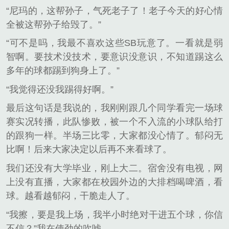
“尼玛的，这帮孙子，气死老子了！老子今天的好心情
全被这帮孙子给毁了。”
“可不是吗，我最不喜欢这些SB玩意了。一看就是弱
智啊。要技术没技术，要意识没意识，不知道踢这么
多年的球都踢到狗身上了。”
“我觉得还没我踢得好啊。”
最后这句话是我说的，我刚刚跟几个同学看完一场球
赛实况转播，此队惨败，被一个不入流的小球队给打
的跟狗一样。半场三比零，大家都没心情了。郁闷无
比啊！后来大家决定以后再不来看球了。
我们还没有大学毕业，刚上大二。宿舍没有电视，网
上没有直播，大家都在校园外边的大排档喝啤酒，看
球。越看越郁闷，干脆走人了。
“我擦，要是我上场，我半小时绝对干进五个球，你信
不信？”我在使劲的吹嘘，