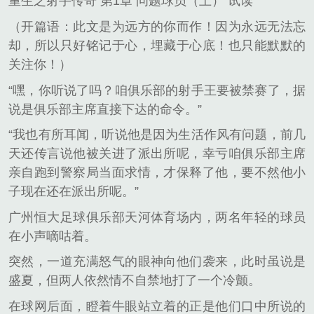
重生之射手传奇 第1章 问题球员（上） 试读
（开篇语：此文是为远方的你而作！因为永远无法忘
却，所以只好铭记于心，埋藏于心底！也只能默默的
关注你！）
“嘿，你听说了吗？咱俱乐部的射手王要被禁赛了，据
说是俱乐部主席直接下达的命令。”
“我也有所耳闻，听说他是因为生活作风有问题，前几
天还传言说他被关进了派出所呢，幸亏咱俱乐部主席
亲自跑到警察局当面求情，才保释了他，要不然他小
子现在还在派出所呢。”
广州恒大足球俱乐部天河体育场内，两名年轻的球员
在小声嘀咕着。
突然，一道充满怒气的眼神向他们袭来，此时虽说是
盛夏，但两人依然情不自禁地打了一个冷颤。
在球网后面，瞪着牛眼站立着的正是他们口中所说的