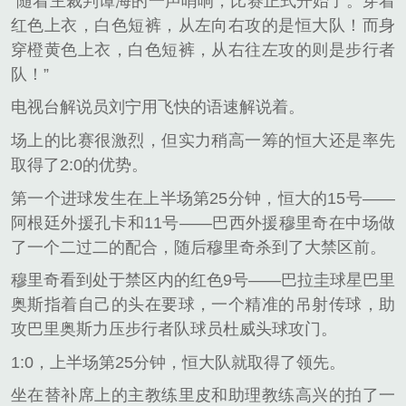
“随着主裁判谭海的一声哨响，比赛正式开始了。穿着
红色上衣，白色短裤，从左向右攻的是恒大队！而身
穿橙黄色上衣，白色短裤，从右往左攻的则是步行者
队！”
电视台解说员刘宁用飞快的语速解说着。
场上的比赛很激烈，但实力稍高一筹的恒大还是率先
取得了2:0的优势。
第一个进球发生在上半场第25分钟，恒大的15号——
阿根廷外援孔卡和11号——巴西外援穆里奇在中场做
了一个二过二的配合，随后穆里奇杀到了大禁区前。
穆里奇看到处于禁区内的红色9号——巴拉圭球星巴里
奥斯指着自己的头在要球，一个精准的吊射传球，助
攻巴里奥斯力压步行者队球员杜威头球攻门。
1:0，上半场第25分钟，恒大队就取得了领先。
坐在替补席上的主教练里皮和助理教练高兴的拍了一