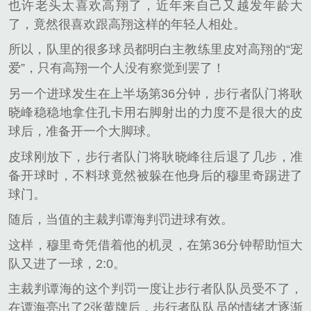
也许老头太喜欢高翔了，近年来自己又越发年龄大
了，竟然很喜欢跟高翔这样的年轻人相处。
所以，队里的很多球员都明白主教练里皮对高翔的“宠
爱”，只有高翔一个人没有察觉到罢了！
另一个进球发生在上半场第36分钟，步行者队门将耿
晓峰稳稳地拿住孔卡用右脚射出的力度不是很大的皮
球后，准备开一个大脚球。
皮球刚放下，步行者队门将耿晓峰往后退了几步，准
备开球时，不料球竟然被躲在他身后的穆里奇踢进了
球门。
随后，当值的主裁判谭海判罚进球有效。
这样，穆里奇凭借着他的机灵，在第36分钟帮助恒大
队又进了一球，2:0。
主裁判谭海的这个判罚一度让步行者队队员受不了，
在谭海亮出了2张黄牌后，步行者队队员的情绪才逐渐