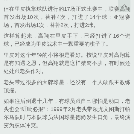
但在里皮执掌球队进行的17场正式比赛中，联赛高翔
首发出场10次，替补4次，打进了14个球；亚冠赛
场，首发出场1次，替补2次，打进2球。
这样算起来，高翔在里皮手下，已经打进了16个进
球，已经成为里皮战术中一颗重要的棋子了。
里皮对这个年轻的小将很是看好。按说里皮对高翔算
是有知遇之恩，但高翔就是这样桀骜不驯，有时候还
处处跟老头作对。
老头带过很多的大牌球星，还没有一个人敢跟主教练
顶撞。
如果往后倒退十几年，有球员跟自己哪怕是动口，老
头也会“睚眦必报”：1999年2月老头带领尤文图斯打帕
尔马队时与本队球员法国球星德尚发生口角，最终演
变为肢体冲突。