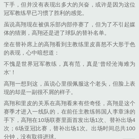
下手，但并没有表现出多大的兴奋，或许是因为这位
冠军教练早已习惯了胜利的感觉。
虽说高翔现在被俱乐部内部停赛了，但为了不引起媒
体的猜测，高翔还是进了球队的替补名单。
坐在替补席上的高翔看到主教练里皮喜怒不大形于色
的表现，心中暗想道：
不愧是世界冠军教练，真有范，真是‘曾经沧海难为
水’！
高翔一想到这，虽说心里很佩服这个老头，但脸上表
现的却是一副很不屑的样子。
高翔和里皮的关系在高翔看来有些奇怪，高翔是这个
赛季才进入一线队的，在前任主教练韩国人李章洙的
手下，高翔在10场联赛里面首发出场1次、替补出场4
次；6场亚冠比赛，替补出场1次。出场时间总共100
分钟，没有取得进球。