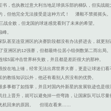
证书，也执教过意大利当地足球俱乐部的梯队，但实战能
的，但他完全无法接受是这种方式！
潘毅不禁摇摇头
然三战全败，但龙国的球迷感觉看到了未来的希望。
巅峰。
年，国家队甚至连亚洲区的决赛阶段都没有办法挤进去，就更
入了亚洲区的12强赛，但都最终位居小组倒数第二而出局
经连续5届冲击世界杯失败，并且都是差距很大的那种。
强按在地上锤，经常无法出席世界大赛，更是让球迷们看
富的教练知识以外，他还有着别人所没有的优势。
很多事都了如指掌，并且对国内外新星的发展轨迹也是很
机往上晋升，就可以避免掉一些弯路，让国家队可以尽量
飞机回来的原因。
但现在看来……