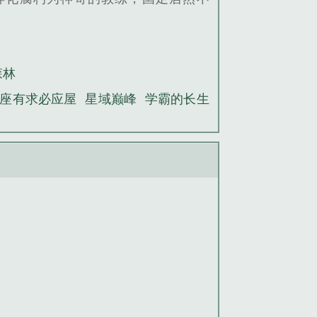
森林
座有求必应屋
星域巅峰
学霸的长生