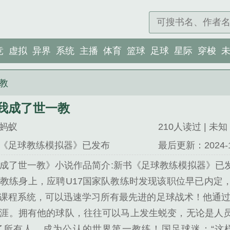
竞
虚拟
异界
系统
主播
体育
篮球
足球
星际
穿梭
教
我成了世一教
蚂蚁
210人读过 | 未知 |
《足球教练模拟器》已发布
最后更新：2024-12-
成了世一教》小说作品简介:新书《足球教练模拟器》已
教练身上，应聘U17国家队教练时发现该职位早已内定
课程系统，可以迅速学习所有最先进的足球战术！他通过
涯。拥有他的球队，往往可以马上发生蜕变，无论是人
了所有人，成为公认的世界第一教练！国足球迷：“这