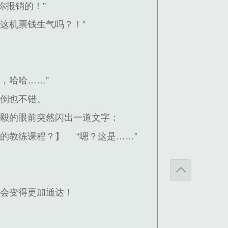
你报销的！”
为这机票钱生气吗？！”
，哈哈……”
那倒也不错。
潘毅的眼前突然闪出一道文字：
新的教练课程？】
“嗯？这是……”
定会变得更加通达！