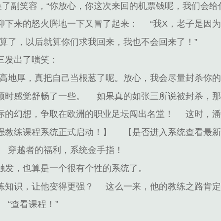
换了副笑容，“你放心，你这次来回的机票钱呢，我们会给
抑下来的怒火腾地一下又冒了起来：
“我X，老子是因
“算了，以后就算你们求我回来，我也不会回来了！”
三发出了嗤笑：
天高地厚，真把自己当根葱了呢。放心，我会尽量封杀你的
顿时感觉舒畅了一些。
如果真的如张三所说被封杀，
际的幻想，争取在欧洲的职业足坛闯出名堂！
这时，
强教练课程系统正式启动！】
【是否进入系统查看最
穿越者的福利，系统金手指！
触发，也算是一个很有个性的系统了。
练知识，让他变得更强？
这么一来，他的教练之路肯
“查看课程！”