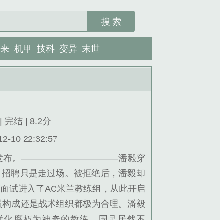
搜 索
未来
机甲
技科
变异
末世
 完结 | 8.2分
10 22:32:57
发布。———————————潘毅穿
，招聘只是走过场。被拒绝后，潘毅却
面试进入了AC米兰教练组，从此开启
员构成还是战术组织都极为合理。潘毅
样化腐朽为神奇的教练，国足居然不