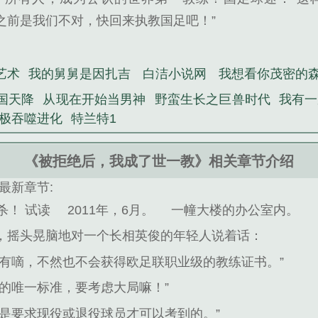
“之前是我们不对，快回来执教国足吧！”
艺术
我的舅舅是因扎吉
白洁小说网
我想看你茂密的
国天降
从现在开始当男神
野蛮生长之巨兽时代
我有一
极吞噬进化
特兰特1
《被拒绝后，我成了世一教》相关章节介绍
最新章节:
杀！ 试读
2011年，6月。
一幢大楼的办公室内。
，摇头晃脑地对一个长相英俊的年轻人说着话：
是有嘀，不然也不会获得欧足联职业级的教练证书。”
的唯一标准，要考虑大局嘛！”
是要求现役或退役球员才可以考到的。”