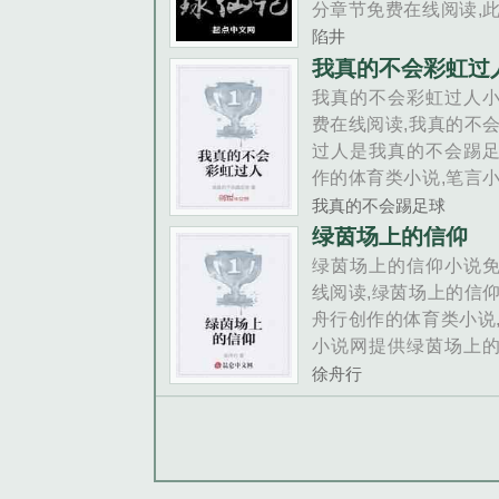
分章节免费在线阅读,
提供球仙记全本在线阅读..
陷井
我真的不会彩虹过
我真的不会彩虹过人
费在线阅读,我真的不
过人是我真的不会踢
作的体育类小说,笔言
提供我真的不会彩虹
我真的不会踢足球
分章节免费在线阅读,
绿茵场上的信仰
提供我真的不会彩虹
绿茵场上的信仰小说
新章节在线阅读....
线阅读,绿茵场上的信
舟行创作的体育类小说
小说网提供绿茵场上
部分章节免费在线阅读
徐舟行
还提供绿茵场上的信
章节在线阅读....