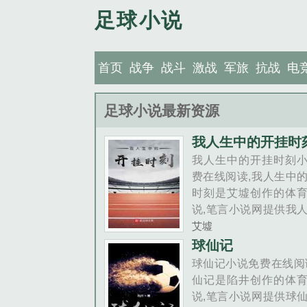
足球小说
首页
战争
战斗
激战
军旅
抗战
电
足球小说最新资源
我人生中的开挂时
我人生中的开挂时刻
费在线阅读,我人生中
时刻是艾墟创作的体
说,笔言小说网提供我
的开挂时刻部分章节
艾墟
线阅读,此外还提供我
球仙记
的开挂时刻全本在线阅读..
球仙记小说免费在线阅
仙记是陷井创作的体
说,笔言小说网提供球